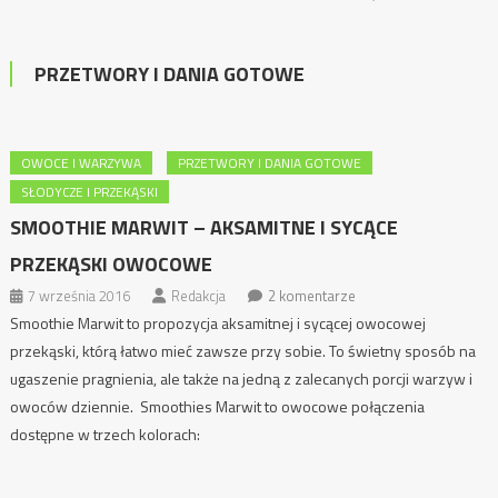
PRZETWORY I DANIA GOTOWE
OWOCE I WARZYWA
PRZETWORY I DANIA GOTOWE
SŁODYCZE I PRZEKĄSKI
SMOOTHIE MARWIT – AKSAMITNE I SYCĄCE
PRZEKĄSKI OWOCOWE
7 września 2016
Redakcja
2 komentarze
Smoothie Marwit to propozycja aksamitnej i sycącej owocowej
przekąski, którą łatwo mieć zawsze przy sobie. To świetny sposób na
ugaszenie pragnienia, ale także na jedną z zalecanych porcji warzyw i
owoców dziennie. Smoothies Marwit to owocowe połączenia
dostępne w trzech kolorach: