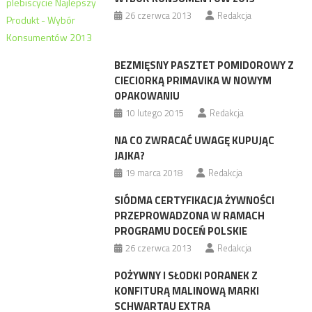
26 czerwca 2013
Redakcja
BEZMIĘSNY PASZTET POMIDOROWY Z
CIECIORKĄ PRIMAVIKA W NOWYM
OPAKOWANIU
10 lutego 2015
Redakcja
NA CO ZWRACAĆ UWAGĘ KUPUJĄC
JAJKA?
19 marca 2018
Redakcja
SIÓDMA CERTYFIKACJA ŻYWNOŚCI
PRZEPROWADZONA W RAMACH
PROGRAMU DOCEŃ POLSKIE
26 czerwca 2013
Redakcja
POŻYWNY I SŁODKI PORANEK Z
KONFITURĄ MALINOWĄ MARKI
SCHWARTAU EXTRA