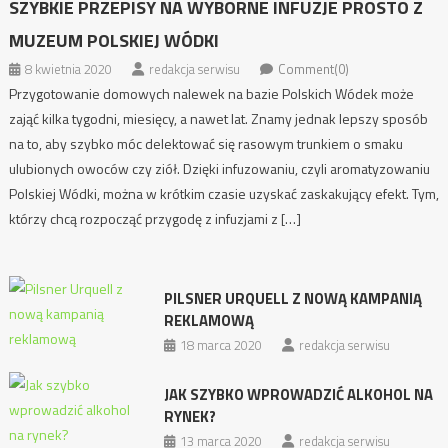
SZYBKIE PRZEPISY NA WYBORNE INFUZJE PROSTO Z
MUZEUM POLSKIEJ WÓDKI
8 kwietnia 2020
redakcja serwisu
Comment(0)
Przygotowanie domowych nalewek na bazie Polskich Wódek może
zająć kilka tygodni, miesięcy, a nawet lat. Znamy jednak lepszy sposób
na to, aby szybko móc delektować się rasowym trunkiem o smaku
ulubionych owoców czy ziół. Dzięki infuzowaniu, czyli aromatyzowaniu
Polskiej Wódki, można w krótkim czasie uzyskać zaskakujący efekt. Tym,
którzy chcą rozpocząć przygodę z infuzjami z […]
PILSNER URQUELL Z NOWĄ KAMPANIĄ
REKLAMOWĄ
18 marca 2020
redakcja serwisu
JAK SZYBKO WPROWADZIĆ ALKOHOL NA
RYNEK?
13 marca 2020
redakcja serwisu