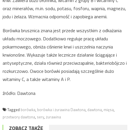
krwi. Zawiera dużo błonnika, witamin z grupy B i witaminy C
oraz minerałów, m.in. sodu, potasu, fosforu, wapnia, magnezu,
jodu i żelaza. Wzmacnia odporność i zapobiega anemii.
Borówka brusznica znana jest przede wszystkim z odkażania
układu moczowego. Dodatkowo reguluje pracę układu
pokarmowego, obniża ciśnienie krwi i uszczelnia naczynia
krwionośne. Wykazuje także lecznicze działanie ściągające i
antyseptyczne, działa również przeciwzapalnie, bakteriobójczo i
rozkurczowo. Owoce borówki posiadają szczególnie dużo
witaminy C, a także witaminy A i P.
źródło: Dawtona
Tagged
borówka
,
borówka i żurawina Dawtona
,
dawtona
,
mięsa
,
przetwory dawtona
,
sery
,
żurawina
ZOBACZ TAKŻE