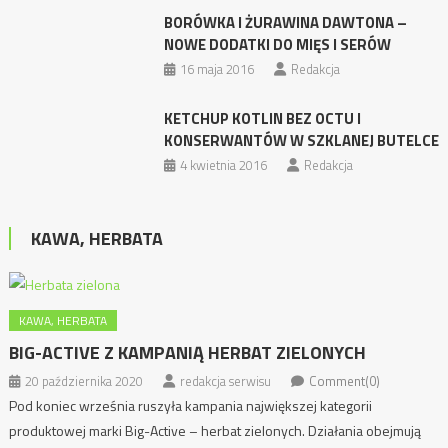
BORÓWKA I ŻURAWINA DAWTONA –
NOWE DODATKI DO MIĘS I SERÓW
16 maja 2016
Redakcja
KETCHUP KOTLIN BEZ OCTU I
KONSERWANTÓW W SZKLANEJ BUTELCE
4 kwietnia 2016
Redakcja
KAWA, HERBATA
KAWA, HERBATA
BIG-ACTIVE Z KAMPANIĄ HERBAT ZIELONYCH
20 października 2020
redakcja serwisu
Comment(0)
Pod koniec września ruszyła kampania największej kategorii
produktowej marki Big-Active – herbat zielonych. Działania obejmują