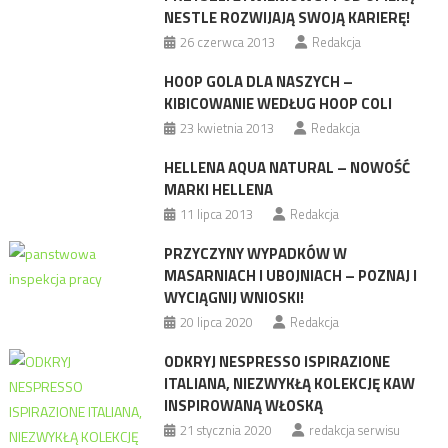
NESTLE ROZWIJAJĄ SWOJĄ KARIERĘ!
26 czerwca 2013
Redakcja
HOOP GOLA DLA NASZYCH –
KIBICOWANIE WEDŁUG HOOP COLI
23 kwietnia 2013
Redakcja
HELLENA AQUA NATURAL – NOWOŚĆ
MARKI HELLENA
11 lipca 2013
Redakcja
PRZYCZYNY WYPADKÓW W
MASARNIACH I UBOJNIACH – POZNAJ I
WYCIĄGNIJ WNIOSKI!
20 lipca 2020
Redakcja
ODKRYJ NESPRESSO ISPIRAZIONE
ITALIANA, NIEZWYKŁĄ KOLEKCJĘ KAW
INSPIROWANĄ WŁOSKĄ
21 stycznia 2020
redakcja serwisu