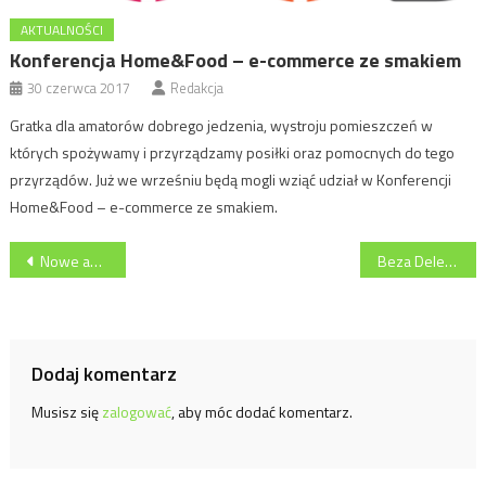
AKTUALNOŚCI
Konferencja Home&Food – e-commerce ze smakiem
30 czerwca 2017
Redakcja
Gratka dla amatorów dobrego jedzenia, wystroju pomieszczeń w
których spożywamy i przyrządzamy posiłki oraz pomocnych do tego
przyrządów. Już we wrześniu będą mogli wziąć udział w Konferencji
Home&Food – e-commerce ze smakiem.
Nawigacja
Nowe automaty kawowe Ideal Cafe Avantgarde od Ideal Group
Beza Delecta – nowość na rynku
wpisu
Dodaj komentarz
Musisz się
zalogować
, aby móc dodać komentarz.