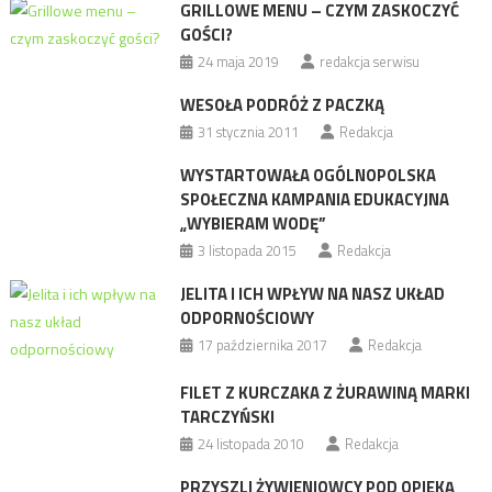
GRILLOWE MENU – CZYM ZASKOCZYĆ
GOŚCI?
24 maja 2019
redakcja serwisu
WESOŁA PODRÓŻ Z PACZKĄ
31 stycznia 2011
Redakcja
WYSTARTOWAŁA OGÓLNOPOLSKA
SPOŁECZNA KAMPANIA EDUKACYJNA
„WYBIERAM WODĘ”
3 listopada 2015
Redakcja
JELITA I ICH WPŁYW NA NASZ UKŁAD
ODPORNOŚCIOWY
17 października 2017
Redakcja
FILET Z KURCZAKA Z ŻURAWINĄ MARKI
TARCZYŃSKI
24 listopada 2010
Redakcja
PRZYSZLI ŻYWIENIOWCY POD OPIEKĄ