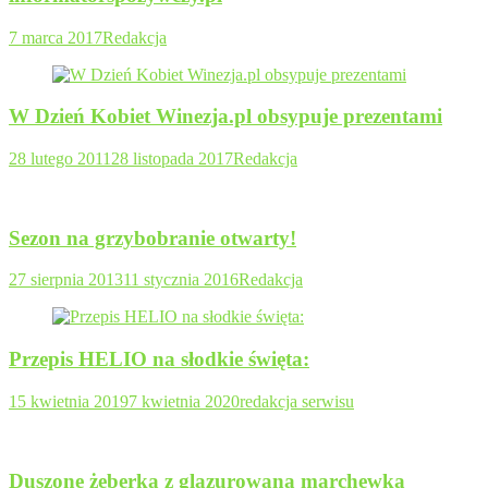
7 marca 2017
Redakcja
W Dzień Kobiet Winezja.pl obsypuje prezentami
28 lutego 2011
28 listopada 2017
Redakcja
Sezon na grzybobranie otwarty!
27 sierpnia 2013
11 stycznia 2016
Redakcja
Przepis HELIO na słodkie święta:
15 kwietnia 2019
7 kwietnia 2020
redakcja serwisu
Duszone żeberka z glazurowaną marchewką