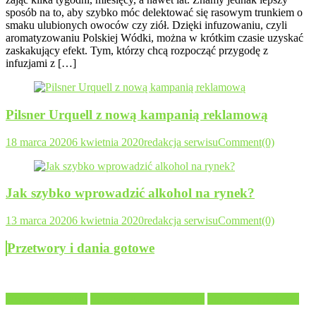
sposób na to, aby szybko móc delektować się rasowym trunkiem o
smaku ulubionych owoców czy ziół. Dzięki infuzowaniu, czyli
aromatyzowaniu Polskiej Wódki, można w krótkim czasie uzyskać
zaskakujący efekt. Tym, którzy chcą rozpocząć przygodę z
infuzjami z […]
Pilsner Urquell z nową kampanią reklamową
18 marca 2020
6 kwietnia 2020
redakcja serwisu
Comment(0)
Jak szybko wprowadzić alkohol na rynek?
13 marca 2020
6 kwietnia 2020
redakcja serwisu
Comment(0)
Przetwory i dania gotowe
Owoce i warzywa
Przetwory i dania gotowe
Słodycze i przekąski