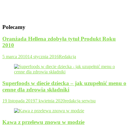
Polecamy
Oranżada Hellena zdobyła tytuł Produkt Roku
2010
5 marca 2010
14 stycznia 2016
Redakcja
Superfoods w diecie dziecka – jak uzupełnić menu o
cenne dla zdrowia składniki
19 listopada 2019
7 kwietnia 2020
redakcja serwisu
Kawa z przelewu znowu w modzie