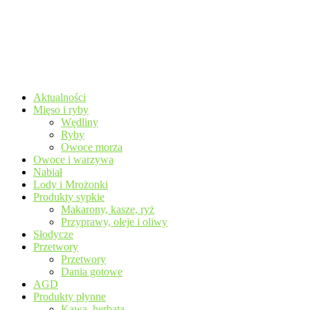
Aktualności
Mięso i ryby
Wędliny
Ryby
Owoce morza
Owoce i warzywa
Nabiał
Lody i Mrożonki
Produkty sypkie
Makarony, kasze, ryż
Przyprawy, oleje i oliwy
Słodycze
Przetwory
Przetwory
Dania gotowe
AGD
Produkty płynne
Kawa, herbata