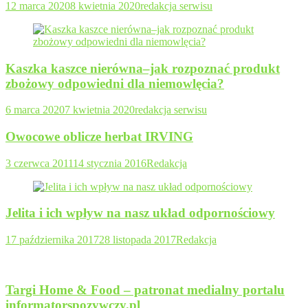
12 marca 2020
8 kwietnia 2020
redakcja serwisu
Kaszka kaszce nierówna–jak rozpoznać produkt
zbożowy odpowiedni dla niemowlęcia?
6 marca 2020
7 kwietnia 2020
redakcja serwisu
Owocowe oblicze herbat IRVING
3 czerwca 2011
14 stycznia 2016
Redakcja
Jelita i ich wpływ na nasz układ odpornościowy
17 października 2017
28 listopada 2017
Redakcja
Targi Home & Food – patronat medialny portalu
informatorspozywczy.pl