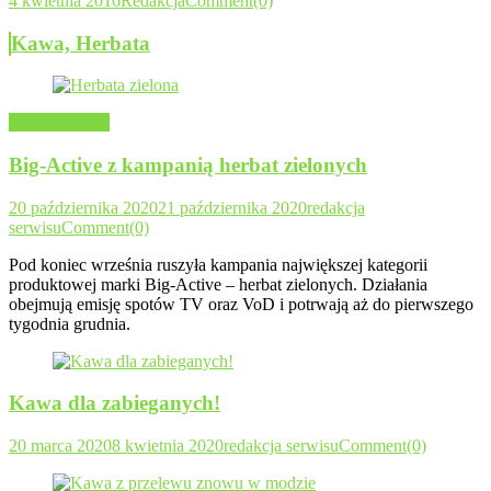
4 kwietnia 2016
Redakcja
Comment(0)
Kawa, Herbata
Kawa, herbata
Big-Active z kampanią herbat zielonych
20 października 2020
21 października 2020
redakcja
serwisu
Comment(0)
Pod koniec września ruszyła kampania największej kategorii
produktowej marki Big-Active – herbat zielonych. Działania
obejmują emisję spotów TV oraz VoD i potrwają aż do pierwszego
tygodnia grudnia.
Kawa dla zabieganych!
20 marca 2020
8 kwietnia 2020
redakcja serwisu
Comment(0)