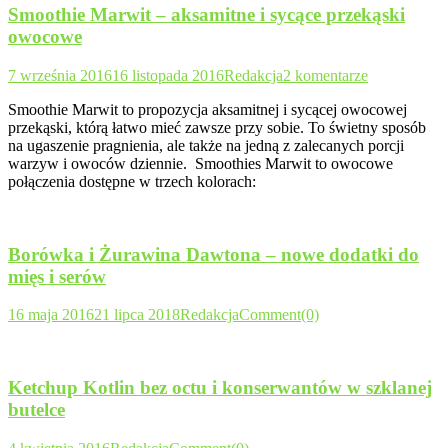
Smoothie Marwit – aksamitne i sycące przekąski
owocowe
7 września 2016
16 listopada 2016
Redakcja
2 komentarze
Smoothie Marwit to propozycja aksamitnej i sycącej owocowej
przekąski, którą łatwo mieć zawsze przy sobie. To świetny sposób
na ugaszenie pragnienia, ale także na jedną z zalecanych porcji
warzyw i owoców dziennie. Smoothies Marwit to owocowe
połączenia dostępne w trzech kolorach:
Borówka i Żurawina Dawtona – nowe dodatki do
mięs i serów
16 maja 2016
21 lipca 2018
Redakcja
Comment(0)
Ketchup Kotlin bez octu i konserwantów w szklanej
butelce