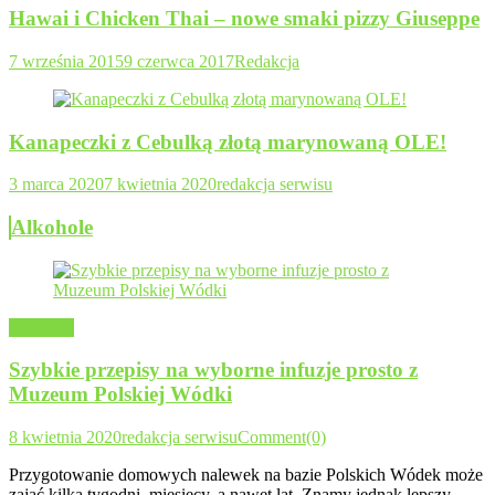
Hawai i Chicken Thai – nowe smaki pizzy Giuseppe
7 września 2015
9 czerwca 2017
Redakcja
Kanapeczki z Cebulką złotą marynowaną OLE!
3 marca 2020
7 kwietnia 2020
redakcja serwisu
Alkohole
Alkohole
Szybkie przepisy na wyborne infuzje prosto z
Muzeum Polskiej Wódki
8 kwietnia 2020
redakcja serwisu
Comment(0)
Przygotowanie domowych nalewek na bazie Polskich Wódek może
zająć kilka tygodni, miesięcy, a nawet lat. Znamy jednak lepszy