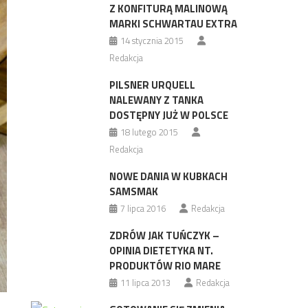
Z KONFITURĄ MALINOWĄ
MARKI SCHWARTAU EXTRA
14 stycznia 2015
Redakcja
PILSNER URQUELL
NALEWANY Z TANKA
DOSTĘPNY JUŻ W POLSCE
18 lutego 2015
Redakcja
NOWE DANIA W KUBKACH
SAMSMAK
7 lipca 2016
Redakcja
ZDRÓW JAK TUŃCZYK –
OPINIA DIETETYKA NT.
PRODUKTÓW RIO MARE
11 lipca 2013
Redakcja