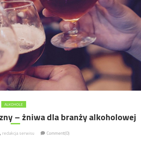
ALKOHOLE
ny – żniwa dla branży alkoholowej
redakcja serwisu
Comment(0)