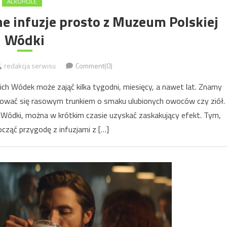
ALKOHOLE
e infuzje prosto z Muzeum Polskiej
Wódki
redakcja serwisu
Comment(0)
h Wódek może zająć kilka tygodni, miesięcy, a nawet lat. Znamy
tować się rasowym trunkiem o smaku ulubionych owoców czy ziół.
j Wódki, można w krótkim czasie uzyskać zaskakujący efekt. Tym,
ocząć przygodę z infuzjami z […]