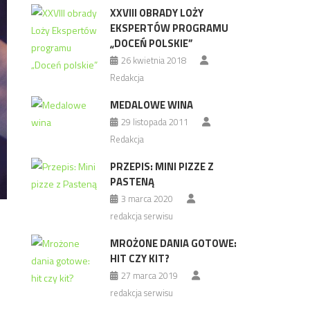
XXVIII OBRADY LOŻY
EKSPERTÓW PROGRAMU
„DOCEŃ POLSKIE”
26 kwietnia 2018
Redakcja
MEDALOWE WINA
29 listopada 2011
Redakcja
PRZEPIS: MINI PIZZE Z
PASTENĄ
3 marca 2020
redakcja serwisu
MROŻONE DANIA GOTOWE:
HIT CZY KIT?
27 marca 2019
redakcja serwisu