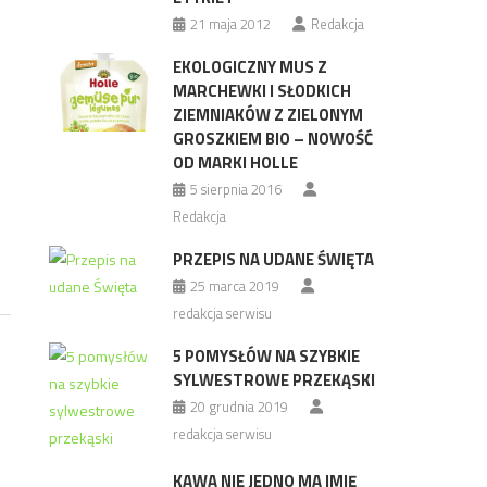
21 maja 2012
Redakcja
EKOLOGICZNY MUS Z
MARCHEWKI I SŁODKICH
ZIEMNIAKÓW Z ZIELONYM
GROSZKIEM BIO – NOWOŚĆ
OD MARKI HOLLE
5 sierpnia 2016
Redakcja
PRZEPIS NA UDANE ŚWIĘTA
25 marca 2019
redakcja serwisu
5 POMYSŁÓW NA SZYBKIE
SYLWESTROWE PRZEKĄSKI
20 grudnia 2019
redakcja serwisu
KAWA NIE JEDNO MA IMIĘ