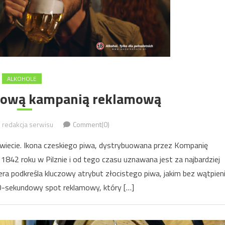
ALKOHOLE
z nową kampanią reklamową
redakcja serwisu
Comment(0)
a świecie. Ikona czeskiego piwa, dystrybuowana przez Kompanię
842 roku w Pilznie i od tego czasu uznawana jest za najbardziej
nera podkreśla kluczowy atrybut złocistego piwa, jakim bez wątpien
30-sekundowy spot reklamowy, który […]