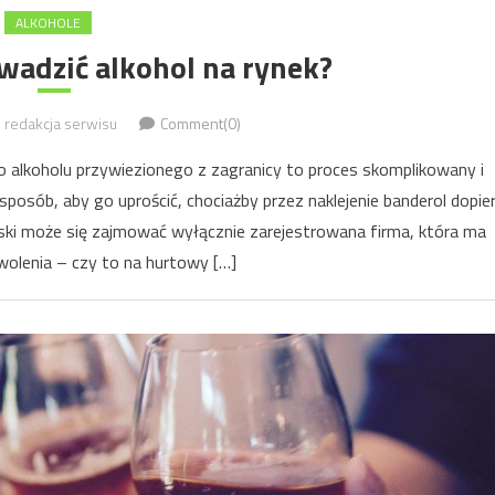
ALKOHOLE
wadzić alkohol na rynek?
redakcja serwisu
Comment(0)
o alkoholu przywiezionego z zagranicy to proces skomplikowany i
 sposób, aby go uprościć, chociażby przez naklejenie banderol dopie
lski może się zajmować wyłącznie zarejestrowana firma, która ma
olenia – czy to na hurtowy […]