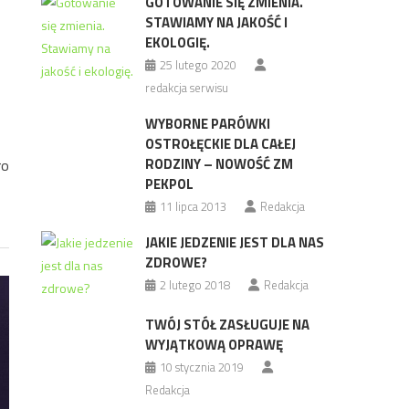
GOTOWANIE SIĘ ZMIENIA.
STAWIAMY NA JAKOŚĆ I
EKOLOGIĘ.
25 lutego 2020
redakcja serwisu
WYBORNE PARÓWKI
OSTROŁĘCKIE DLA CAŁEJ
RODZINY – NOWOŚĆ ZM
ro
PEKPOL
11 lipca 2013
Redakcja
JAKIE JEDZENIE JEST DLA NAS
ZDROWE?
2 lutego 2018
Redakcja
TWÓJ STÓŁ ZASŁUGUJE NA
WYJĄTKOWĄ OPRAWĘ
10 stycznia 2019
Redakcja