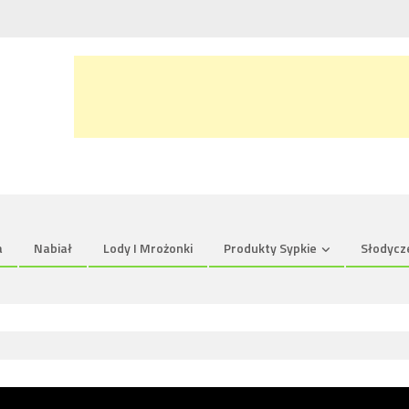
a
Nabiał
Lody I Mrożonki
Produkty Sypkie
Słodycz