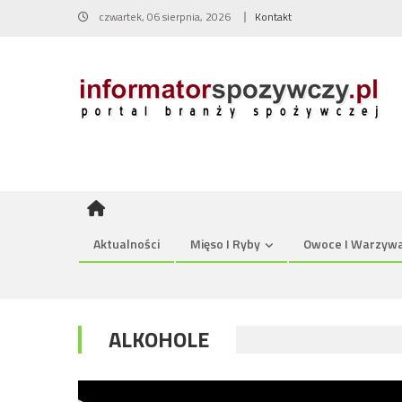
Skip
czwartek, 06 sierpnia, 2026
Kontakt
to
content
Aktualności
Mięso I Ryby
Owoce I Warzyw
ALKOHOLE