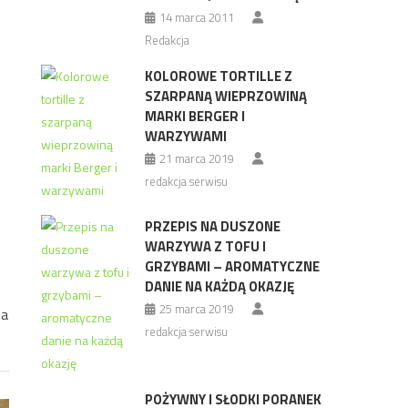
14 marca 2011
Redakcja
KOLOROWE TORTILLE Z
SZARPANĄ WIEPRZOWINĄ
MARKI BERGER I
WARZYWAMI
21 marca 2019
redakcja serwisu
PRZEPIS NA DUSZONE
WARZYWA Z TOFU I
GRZYBAMI – AROMATYCZNE
DANIE NA KAŻDĄ OKAZJĘ
25 marca 2019
ia
redakcja serwisu
POŻYWNY I SŁODKI PORANEK