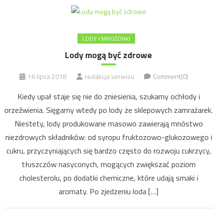
LODY I MROŻONKI
Lody mogą być zdrowe
16 lipca 2018
redakcja serwisu
Comment(0)
Kiedy upał staje się nie do zniesienia, szukamy ochłody i
orzeźwienia. Sięgamy wtedy po lody ze sklepowych zamrażarek.
Niestety, lody produkowane masowo zawierają mnóstwo
niezdrowych składników: od syropu fruktozowo-glukozowego i
cukru, przyczyniających się bardzo często do rozwoju cukrzycy,
tłuszczów nasyconych, mogących zwiększać poziom
cholesterolu, po dodatki chemiczne, które udają smaki i
aromaty. Po zjedzeniu loda […]