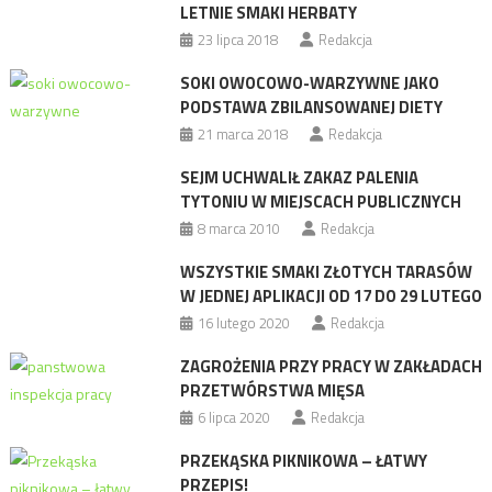
LETNIE SMAKI HERBATY
23 lipca 2018
Redakcja
SOKI OWOCOWO-WARZYWNE JAKO
PODSTAWA ZBILANSOWANEJ DIETY
21 marca 2018
Redakcja
SEJM UCHWALIŁ ZAKAZ PALENIA
TYTONIU W MIEJSCACH PUBLICZNYCH
8 marca 2010
Redakcja
WSZYSTKIE SMAKI ZŁOTYCH TARASÓW
W JEDNEJ APLIKACJI OD 17 DO 29 LUTEGO
16 lutego 2020
Redakcja
ZAGROŻENIA PRZY PRACY W ZAKŁADACH
PRZETWÓRSTWA MIĘSA
6 lipca 2020
Redakcja
PRZEKĄSKA PIKNIKOWA – ŁATWY
PRZEPIS!