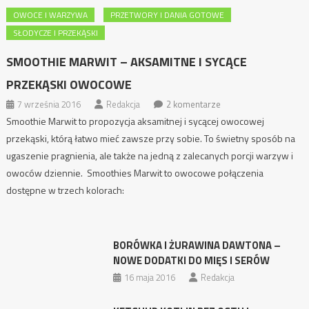
OWOCE I WARZYWA
PRZETWORY I DANIA GOTOWE
SŁODYCZE I PRZEKĄSKI
SMOOTHIE MARWIT – AKSAMITNE I SYCĄCE
PRZEKĄSKI OWOCOWE
7 września 2016
Redakcja
2 komentarze
Smoothie Marwit to propozycja aksamitnej i sycącej owocowej
przekąski, którą łatwo mieć zawsze przy sobie. To świetny sposób na
ugaszenie pragnienia, ale także na jedną z zalecanych porcji warzyw i
owoców dziennie. Smoothies Marwit to owocowe połączenia
dostępne w trzech kolorach:
BORÓWKA I ŻURAWINA DAWTONA –
NOWE DODATKI DO MIĘS I SERÓW
16 maja 2016
Redakcja