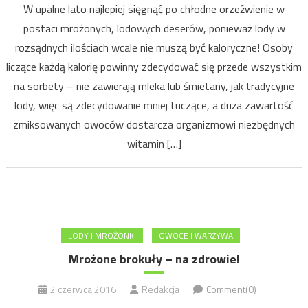
W upalne lato najlepiej sięgnąć po chłodne orzeźwienie w
postaci mrożonych, lodowych deserów, ponieważ lody w
rozsądnych ilościach wcale nie muszą być kaloryczne! Osoby
liczące każdą kalorię powinny zdecydować się przede wszystkim
na sorbety – nie zawierają mleka lub śmietany, jak tradycyjne
lody, więc są zdecydowanie mniej tuczące, a duża zawartość
zmiksowanych owoców dostarcza organizmowi niezbędnych
witamin […]
LODY I MROŻONKI
OWOCE I WARZYWA
Mrożone brokuły – na zdrowie!
2 czerwca 2016
Redakcja
Comment(0)