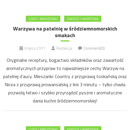
LODY I MROŻONKI
OWOCE I WARZYWA
Warzywa na patelnię w śródziemnomorskich
smakach
6 lipca 2011
Redakcja
Comment(0)
Oryginalne receptury, bogactwo składników oraz zawartość
aromatycznych przypraw to najważniejsze cechy Warzyw na
patelnię d’aucy. Mieszanki: Country z przyprawą toskańską oraz
Nicea z przyprawą prowansalską z linii 3 minuty – tylko chwila
pozwolą łatwo i szybko przyrządzić pyszne i aromatyczne
dania kuchni śródziemnomorskiej!
LODY I MROŻONKI
OWOCE I WARZYWA