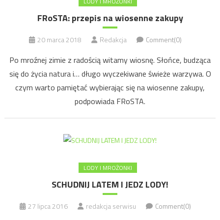
LODY I MROŻONKI
FRoSTA: przepis na wiosenne zakupy
20 marca 2018
Redakcja
Comment(0)
Po mroźnej zimie z radością witamy wiosnę. Słońce, budząca
się do życia natura i… długo wyczekiwane świeże warzywa. O
czym warto pamiętać wybierając się na wiosenne zakupy,
podpowiada FRoSTA.
LODY I MROŻONKI
SCHUDNIJ LATEM I JEDZ LODY!
27 lipca 2016
redakcja serwisu
Comment(0)