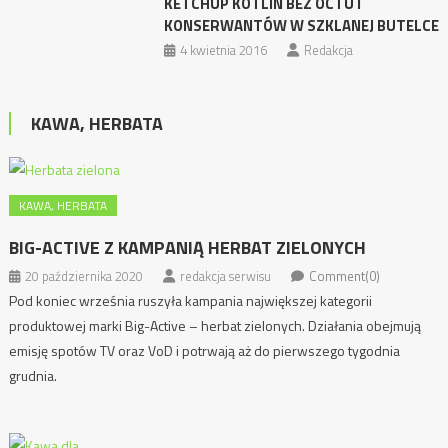
KETCHUP KOTLIN BEZ OCTU I
KONSERWANTÓW W SZKLANEJ BUTELCE
4 kwietnia 2016
Redakcja
KAWA, HERBATA
KAWA, HERBATA
BIG-ACTIVE Z KAMPANIĄ HERBAT ZIELONYCH
20 października 2020
redakcja serwisu
Comment(0)
Pod koniec września ruszyła kampania największej kategorii
produktowej marki Big-Active – herbat zielonych. Działania obejmują
emisję spotów TV oraz VoD i potrwają aż do pierwszego tygodnia
grudnia.