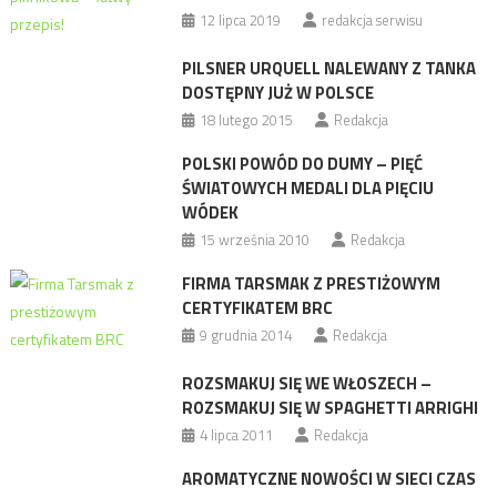
12 lipca 2019
redakcja serwisu
PILSNER URQUELL NALEWANY Z TANKA
DOSTĘPNY JUŻ W POLSCE
18 lutego 2015
Redakcja
POLSKI POWÓD DO DUMY – PIĘĆ
ŚWIATOWYCH MEDALI DLA PIĘCIU
WÓDEK
15 września 2010
Redakcja
FIRMA TARSMAK Z PRESTIŻOWYM
CERTYFIKATEM BRC
9 grudnia 2014
Redakcja
ROZSMAKUJ SIĘ WE WŁOSZECH –
ROZSMAKUJ SIĘ W SPAGHETTI ARRIGHI
4 lipca 2011
Redakcja
AROMATYCZNE NOWOŚCI W SIECI CZAS