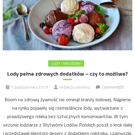
LODY I MROŻONKI
Lody pełne zdrowych dodatków – czy to możliwe?
7 października 2019
redakcja serwisu
Comment(0)
Boom na zdrową żywność nie ominął branży lodowej. Najpierw
na rynku pojawiły się rzemieślnicze lody, wytwarzane z
prawdziwego mleka bez sztucznych konserwantów. W tym
sezonie lodziarze z Wytwórni Lodów Polskich poszli o krok dalej
i przedstawili klientom desery z dodatkiem rokitnika, czarnuszki,