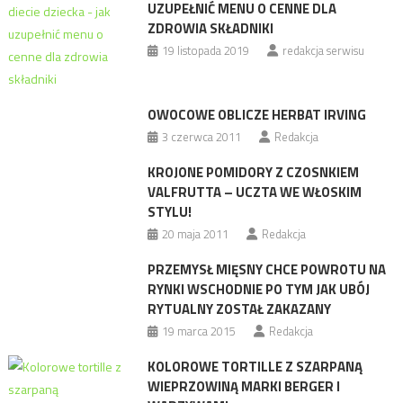
UZUPEŁNIĆ MENU O CENNE DLA
ZDROWIA SKŁADNIKI
19 listopada 2019
redakcja serwisu
OWOCOWE OBLICZE HERBAT IRVING
3 czerwca 2011
Redakcja
KROJONE POMIDORY Z CZOSNKIEM
VALFRUTTA – UCZTA WE WŁOSKIM
STYLU!
20 maja 2011
Redakcja
PRZEMYSŁ MIĘSNY CHCE POWROTU NA
RYNKI WSCHODNIE PO TYM JAK UBÓJ
RYTUALNY ZOSTAŁ ZAKAZANY
19 marca 2015
Redakcja
KOLOROWE TORTILLE Z SZARPANĄ
WIEPRZOWINĄ MARKI BERGER I