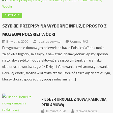
ALKOHOLE
SZYBKIE PRZEPISY NA WYBORNE INFUZJE PROSTO Z
MUZEUM POLSKIEJ WÓDKI
8 kwietnia 2020
redakcja serwisu
Comment(0)
Przygotowanie domowych nalewek na bazie Polskich Wódek może
zająć kilka tygodni, miesięcy, a nawet lat. Znamy jednak lepszy sposób
na to, aby szybko móc delektować się rasowym trunkiem o smaku
ulubionych owoców czy ziół. Dzięki infuzowaniu, czyli aromatyzowaniu
Polskiej Wódki, można w krótkim czasie uzyskać zaskakujący efekt. Tym,
którzy chcą rozpocząć przygodę z infuzjami z […]
PILSNER URQUELL Z NOWĄ KAMPANIĄ
REKLAMOWĄ
18 marca 2020
redakcja serwisu