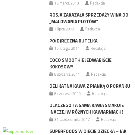
16 marca 2010
Redakcja
ROSJA ZAKAZAŁA SPRZEDAŻY WINA DO
„MALOWANIA PŁOTÓW”
7 lipca 2010
Redakcja
PO(D)RĘCZNA BUTELKA
16 lutego 2011
Redakcja
COCO SMOOTHIE JEDWABIŚCIE
KOKOSOWY
8 stycznia 2011
Redakcja
DELIKATNA KAWA Z PIANKĄ O PORANKU
8 czerwca 2010
Redakcja
DLACZEGO TA SAMA KAWA SMAKUJE
INACZEJ W RÓŻNYCH KAWIARNIACH?
31 października 2017
Redakcja
SUPERFOODS W DIECIE DZIECKA – JAK