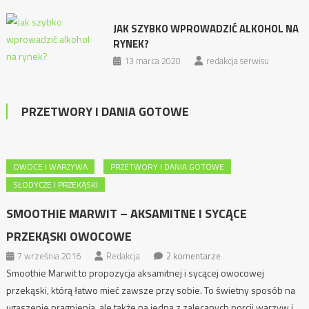
JAK SZYBKO WPROWADZIĆ ALKOHOL NA
RYNEK?
13 marca 2020
redakcja serwisu
PRZETWORY I DANIA GOTOWE
OWOCE I WARZYWA
PRZETWORY I DANIA GOTOWE
SŁODYCZE I PRZEKĄSKI
SMOOTHIE MARWIT – AKSAMITNE I SYCĄCE
PRZEKĄSKI OWOCOWE
7 września 2016
Redakcja
2 komentarze
Smoothie Marwit to propozycja aksamitnej i sycącej owocowej
przekąski, którą łatwo mieć zawsze przy sobie. To świetny sposób na
ugaszenie pragnienia, ale także na jedną z zalecanych porcji warzyw i