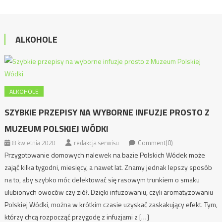
ALKOHOLE
ALKOHOLE
SZYBKIE PRZEPISY NA WYBORNE INFUZJE PROSTO Z
MUZEUM POLSKIEJ WÓDKI
8 kwietnia 2020
redakcja serwisu
Comment(0)
Przygotowanie domowych nalewek na bazie Polskich Wódek może
zająć kilka tygodni, miesięcy, a nawet lat. Znamy jednak lepszy sposób
na to, aby szybko móc delektować się rasowym trunkiem o smaku
ulubionych owoców czy ziół. Dzięki infuzowaniu, czyli aromatyzowaniu
Polskiej Wódki, można w krótkim czasie uzyskać zaskakujący efekt. Tym,
którzy chcą rozpocząć przygodę z infuzjami z […]