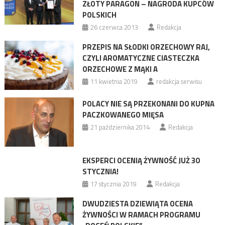
ZŁOTY PARAGON – NAGRODA KUPCÓW
POLSKICH
26 czerwca 2013
Redakcja
PRZEPIS NA SŁODKI ORZECHOWY RAJ,
CZYLI AROMATYCZNE CIASTECZKA
ORZECHOWE Z MĄKI A
11 kwietnia 2019
redakcja serwisu
POLACY NIE SĄ PRZEKONANI DO KUPNA
PACZKOWANEGO MIĘSA
21 października 2014
Redakcja
EKSPERCI OCENIĄ ŻYWNOŚĆ JUŻ 30
STYCZNIA!
17 stycznia 2019
Redakcja
DWUDZIESTA DZIEWIĄTA OCENA
ŻYWNOŚCI W RAMACH PROGRAMU