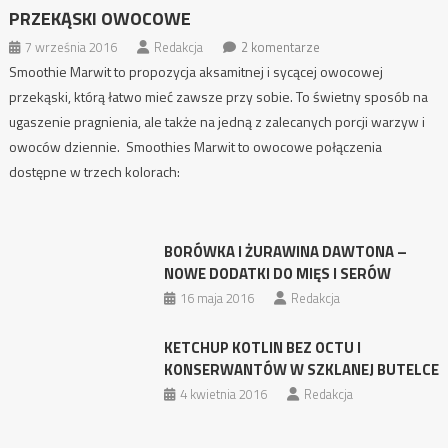
PRZEKĄSKI OWOCOWE
7 września 2016
Redakcja
2 komentarze
Smoothie Marwit to propozycja aksamitnej i sycącej owocowej
przekąski, którą łatwo mieć zawsze przy sobie. To świetny sposób na
ugaszenie pragnienia, ale także na jedną z zalecanych porcji warzyw i
owoców dziennie. Smoothies Marwit to owocowe połączenia
dostępne w trzech kolorach:
BORÓWKA I ŻURAWINA DAWTONA –
NOWE DODATKI DO MIĘS I SERÓW
16 maja 2016
Redakcja
KETCHUP KOTLIN BEZ OCTU I
KONSERWANTÓW W SZKLANEJ BUTELCE
4 kwietnia 2016
Redakcja