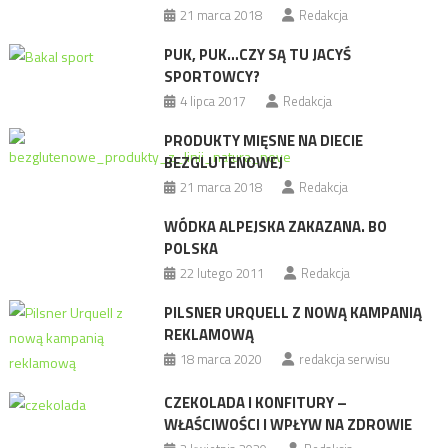
21 marca 2018
Redakcja
PUK, PUK…CZY SĄ TU JACYŚ
SPORTOWCY?
4 lipca 2017
Redakcja
PRODUKTY MIĘSNE NA DIECIE
BEZGLUTENOWEJ
21 marca 2018
Redakcja
WÓDKA ALPEJSKA ZAKAZANA. BO
POLSKA
22 lutego 2011
Redakcja
PILSNER URQUELL Z NOWĄ KAMPANIĄ
REKLAMOWĄ
18 marca 2020
redakcja serwisu
CZEKOLADA I KONFITURY –
WŁAŚCIWOŚCI I WPŁYW NA ZDROWIE