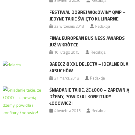
3 kwietnia 2020
Redakcja
FESTIWAL DOBREJ WOŁOWINY QMP –
JEDYNE TAKIE ŚWIĘTO KULINARNE
23 września 2013
Redakcja
FINAŁ EUROPEAN BUSINESS AWARDS
JUŻ WKRÓTCE
10 lutego 2015
Redakcja
BABECZKI XXL DELECTA – IDEALNE DLA
ŁASUCHÓW
21 marca 2018
Redakcja
ŚNIADANIE TAKIE, ŻE ŁOOO – ZAPEWNIĄ
DŻEMY, POWIDŁA I KONFITURY
ŁOOOWICZ!
4 kwietnia 2016
Redakcja