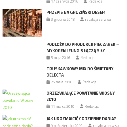
17 czerwca 2016
Redakcja
PRZEPIS NA GRUZIŃSKI DESER
3 grudnia 2018
redakcja serwisu
PODŁOŻA DO PRODUKCJI PIECZAREK –
MYKOGEN I FUNGIS ŁĄCZĄ SIŁY
5 maja 2016
Redakcja
TRUSKAWKOWY MIX DO ŚMIETANY
DELECTA
25 maja 2016
Redakcja
ORZEŹWIAJĄCE POWITANIE WIOSNY
2010
11 marca 2010
Redakcja
JAK UROZMAICIĆ CODZIENNE DANIA?
9 października 2019
redakcja serwisu