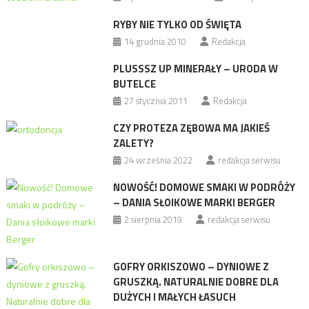
RYBY NIE TYLKO OD ŚWIĘTA
14 grudnia 2010
Redakcja
PLUSSSZ UP MINERAŁY – URODA W
BUTELCE
27 stycznia 2011
Redakcja
CZY PROTEZA ZĘBOWA MA JAKIEŚ
ZALETY?
24 września 2022
redakcja serwisu
NOWOŚĆ! DOMOWE SMAKI W PODRÓŻY
– DANIA SŁOIKOWE MARKI BERGER
2 sierpnia 2019
redakcja serwisu
GOFRY ORKISZOWO – DYNIOWE Z
GRUSZKĄ. NATURALNIE DOBRE DLA
DUŻYCH I MAŁYCH ŁASUCH