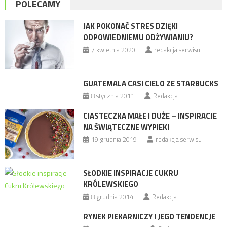
POLECAMY
JAK POKONAĆ STRES DZIĘKI
ODPOWIEDNIEMU ODŻYWIANIU?
7 kwietnia 2020
redakcja serwisu
GUATEMALA CASI CIELO ZE STARBUCKS
8 stycznia 2011
Redakcja
CIASTECZKA MAŁE I DUŻE – INSPIRACJE
NA ŚWIĄTECZNE WYPIEKI
19 grudnia 2019
redakcja serwisu
SŁODKIE INSPIRACJE CUKRU
KRÓLEWSKIEGO
8 grudnia 2014
Redakcja
RYNEK PIEKARNICZY I JEGO TENDENCJE