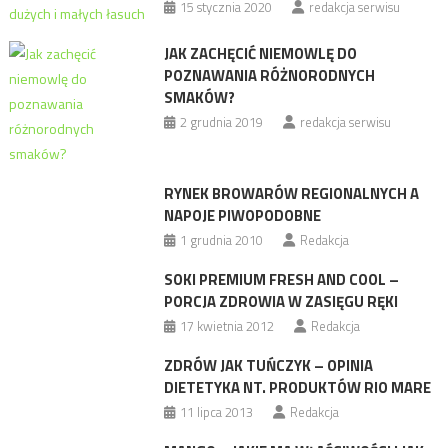
15 stycznia 2020
redakcja serwisu
JAK ZACHĘCIĆ NIEMOWLĘ DO
POZNAWANIA RÓŻNORODNYCH
SMAKÓW?
2 grudnia 2019
redakcja serwisu
RYNEK BROWARÓW REGIONALNYCH A
NAPOJE PIWOPODOBNE
1 grudnia 2010
Redakcja
SOKI PREMIUM FRESH AND COOL –
PORCJA ZDROWIA W ZASIĘGU RĘKI
17 kwietnia 2012
Redakcja
ZDRÓW JAK TUŃCZYK – OPINIA
DIETETYKA NT. PRODUKTÓW RIO MARE
11 lipca 2013
Redakcja