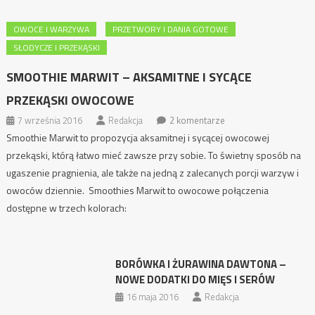
OWOCE I WARZYWA
PRZETWORY I DANIA GOTOWE
SŁODYCZE I PRZEKĄSKI
SMOOTHIE MARWIT – AKSAMITNE I SYCĄCE
PRZEKĄSKI OWOCOWE
7 września 2016
Redakcja
2 komentarze
Smoothie Marwit to propozycja aksamitnej i sycącej owocowej
przekąski, którą łatwo mieć zawsze przy sobie. To świetny sposób na
ugaszenie pragnienia, ale także na jedną z zalecanych porcji warzyw i
owoców dziennie. Smoothies Marwit to owocowe połączenia
dostępne w trzech kolorach:
BORÓWKA I ŻURAWINA DAWTONA –
NOWE DODATKI DO MIĘS I SERÓW
16 maja 2016
Redakcja