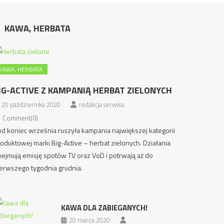
KAWA, HERBATA
KAWA, HERBATA
IG-ACTIVE Z KAMPANIĄ HERBAT ZIELONYCH
20 października 2020
redakcja serwisu
Comment(0)
d koniec września ruszyła kampania największej kategorii
oduktowej marki Big-Active – herbat zielonych. Działania
ejmują emisję spotów TV oraz VoD i potrwają aż do
erwszego tygodnia grudnia.
KAWA DLA ZABIEGANYCH!
20 marca 2020