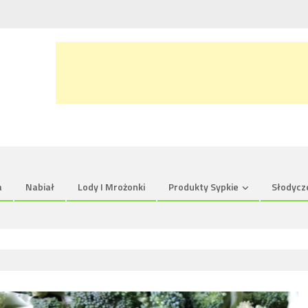
a
Nabiał
Lody I Mrożonki
Produkty Sypkie
Słodycz