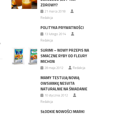
ZDROWY?
21 marca 2018
Redakcja
POLITYKA PRYWATNOŚCI
13 lutego 2014
Redakcja
o
SURIMI – NOWY PRZEPIS NA
SMACZNE RYBY OD FLEURY
MICHON
28 maja 2012
Redakcja
MAMY TESTUJĄ NOWĄ
OWSIANKĘ NESVITA
NATURALNIE NA ŚNIADANIE
10 stycznia 2012
Redakcja
SŁODKIE NOWOŚCI MARKI