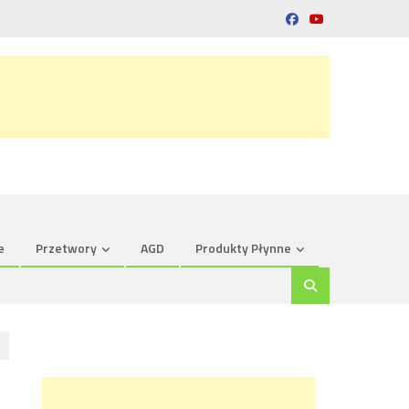
e
Przetwory
AGD
Produkty Płynne