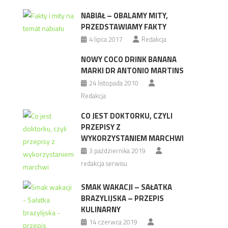
NABIAŁ – OBALAMY MITY,
PRZEDSTAWIAMY FAKTY
4 lipca 2017
Redakcja
NOWY COCO DRINK BANANA
MARKI DR ANTONIO MARTINS
24 listopada 2010
Redakcja
CO JEST DOKTORKU, CZYLI
PRZEPISY Z
WYKORZYSTANIEM MARCHWI
3 października 2019
redakcja serwisu
SMAK WAKACJI – SAŁATKA
BRAZYLIJSKA – PRZEPIS
KULINARNY
14 czerwca 2019