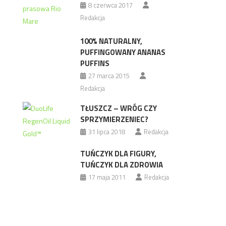
8 czerwca 2017
Redakcja
100% NATURALNY,
PUFFINGOWANY ANANAS
PUFFINS
27 marca 2015
Redakcja
TŁUSZCZ – WRÓG CZY
SPRZYMIERZENIEC?
31 lipca 2018
Redakcja
TUŃCZYK DLA FIGURY,
TUŃCZYK DLA ZDROWIA
17 maja 2011
Redakcja