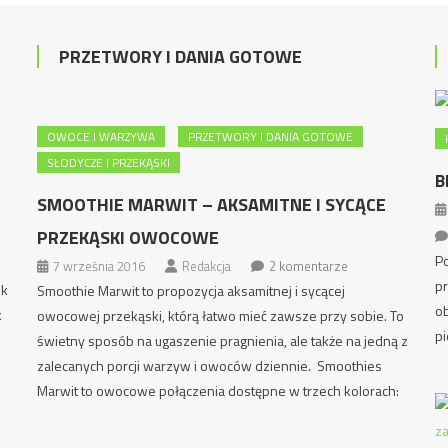
PRZETWORY I DANIA GOTOWE
OWOCE I WARZYWA
PRZETWORY I DANIA GOTOWE
SŁODYCZE I PRZEKĄSKI
B
SMOOTHIE MARWIT – AKSAMITNE I SYCĄCE
PRZEKĄSKI OWOCOWE
Po
7 września 2016
Redakcja
2 komentarze
pr
ek
Smoothie Marwit to propozycja aksamitnej i sycącej
ob
k
owocowej przekąski, którą łatwo mieć zawsze przy sobie. To
pi
świetny sposób na ugaszenie pragnienia, ale także na jedną z
zalecanych porcji warzyw i owoców dziennie. Smoothies
Marwit to owocowe połączenia dostępne w trzech kolorach: