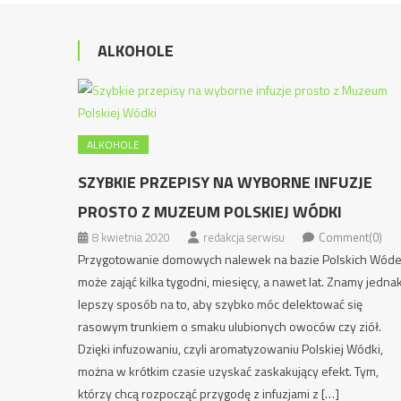
ALKOHOLE
ALKOHOLE
SZYBKIE PRZEPISY NA WYBORNE INFUZJE
PROSTO Z MUZEUM POLSKIEJ WÓDKI
8 kwietnia 2020
redakcja serwisu
Comment(0)
Przygotowanie domowych nalewek na bazie Polskich Wód
może zająć kilka tygodni, miesięcy, a nawet lat. Znamy jedna
lepszy sposób na to, aby szybko móc delektować się
rasowym trunkiem o smaku ulubionych owoców czy ziół.
Dzięki infuzowaniu, czyli aromatyzowaniu Polskiej Wódki,
można w krótkim czasie uzyskać zaskakujący efekt. Tym,
którzy chcą rozpocząć przygodę z infuzjami z […]