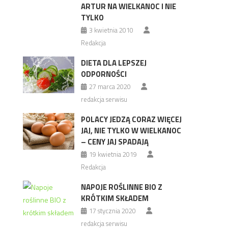
ARTUR NA WIELKANOC I NIE
TYLKO
3 kwietnia 2010
Redakcja
DIETA DLA LEPSZEJ
ODPORNOŚCI
27 marca 2020
redakcja serwisu
POLACY JEDZĄ CORAZ WIĘCEJ
JAJ, NIE TYLKO W WIELKANOC
– CENY JAJ SPADAJĄ
19 kwietnia 2019
Redakcja
NAPOJE ROŚLINNE BIO Z
KRÓTKIM SKŁADEM
17 stycznia 2020
redakcja serwisu