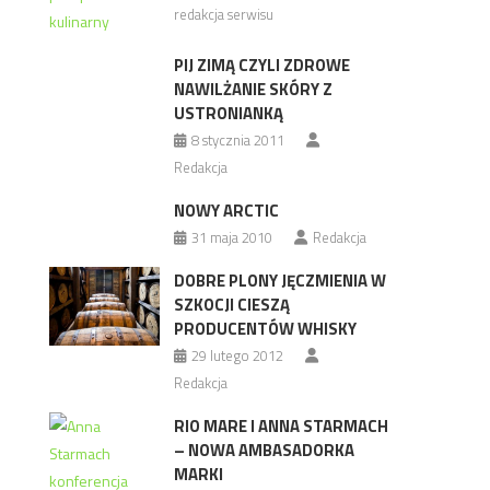
redakcja serwisu
PIJ ZIMĄ CZYLI ZDROWE
NAWILŻANIE SKÓRY Z
USTRONIANKĄ
8 stycznia 2011
Redakcja
NOWY ARCTIC
31 maja 2010
Redakcja
DOBRE PLONY JĘCZMIENIA W
SZKOCJI CIESZĄ
PRODUCENTÓW WHISKY
29 lutego 2012
Redakcja
RIO MARE I ANNA STARMACH
– NOWA AMBASADORKA
MARKI