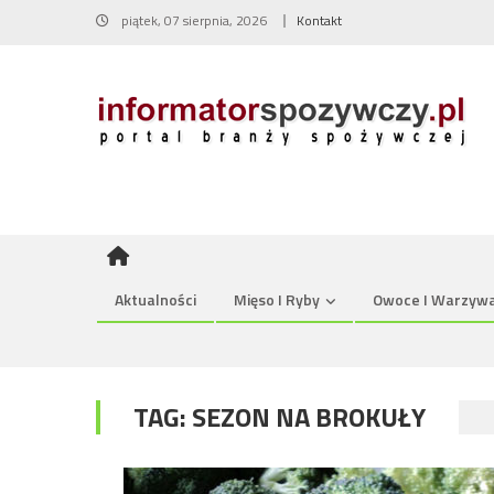
Skip
piątek, 07 sierpnia, 2026
Kontakt
to
content
Aktualności
Mięso I Ryby
Owoce I Warzyw
TAG:
SEZON NA BROKUŁY