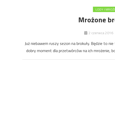
LODY I MROŻ
Mrożone br
2 czerwca 2016
Już niebawem ruszy sezon na brokuły. Będzie to nie t
dobry moment dla przetwórców na ich mrożenie, bo 