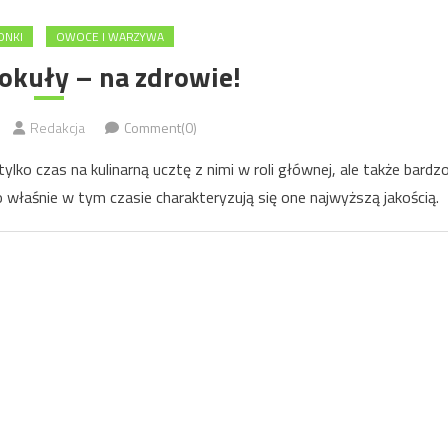
ONKI
OWOCE I WARZYWA
okuły – na zdrowie!
Redakcja
Comment(0)
ylko czas na kulinarną ucztę z nimi w roli głównej, ale także bardz
właśnie w tym czasie charakteryzują się one najwyższą jakością.