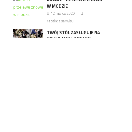
W MODZIE
12 marca 2020
redakcja serwisu
TWÓJ STÓŁ ZASŁUGUJE NA
WYJĄTKOWĄ OPRAWĘ
a
10 stycznia 2019
Redakcja
y
FINAŁ EUROPEAN BUSINESS
AWARDS JUŻ WKRÓTCE
10 lutego 2015
Redakcja
PARÓWKI WIEDEŃSKIE –
NOWA PROPOZYCJA ZM
PEKPOL
15 kwietnia 2015
Redakcja
SUPERODPORNOŚĆ DZIĘKI