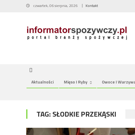
Skip
czwartek, 06 sierpnia, 2026
Kontakt
to
content
Aktualności
Mięso I Ryby
Owoce I Warzyw
TAG:
SŁODKIE PRZEKĄSKI