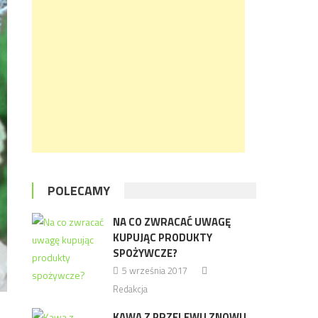
POLECAMY
NA CO ZWRACAĆ UWAGĘ
KUPUJĄC PRODUKTY
SPOŻYWCZE?
5 września 2017
Redakcja
KAWA Z PRZELEWU ZNOWU