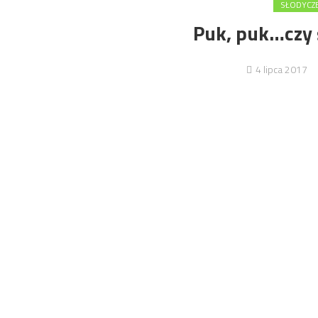
SŁODYCZE
Puk, puk…czy 
4 lipca 2017
W skład naszej redakcji wchodzą osoby, które cenią 
jakoś wyglądać :). Dzień mijał jak każdy – siedzie
zapukała pewna miła Pani – przedstawicielka Agencji