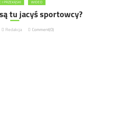
 I PRZEKĄSKI
WIDEO
są tu jacyś sportowcy?
Redakcja
Comment(0)
sobie dobry styl i aktywność fizyczną – w końcu na salonach, trzeb
liśmy sobie w naszej redakcyjnej siłowni, aż tu nagle…do jej drzwi
 opiekującej się marką Atlanta Poland S.A. i przyniosła nam Baton
[…]