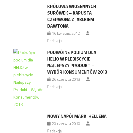
KRÓLOWA WIOSENNYCH
SURÓWEK – KAPUSTA
CZERWONA Z JABŁKIEM
DAWTONA
16 kwietnia 2012
Redakcja
PODWÓJNE PODIUM DLA
HELIO W PLEBISCYCIE
NAJLEPSZY PRODUKT –
WYBÓR KONSUMENTÓW 2013
26 czerwca 2013
Redakcja
NOWY NAPÓJ MARKI HELLENA
20 czerwca 2010
Redakcja