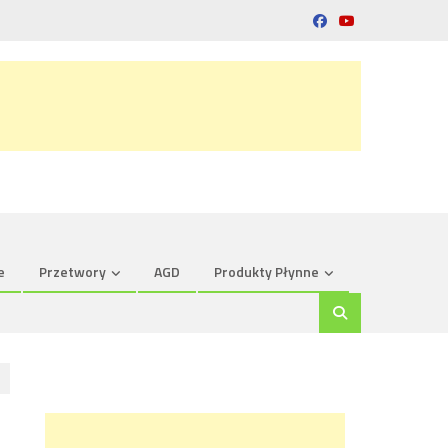
e
Przetwory
AGD
Produkty Płynne