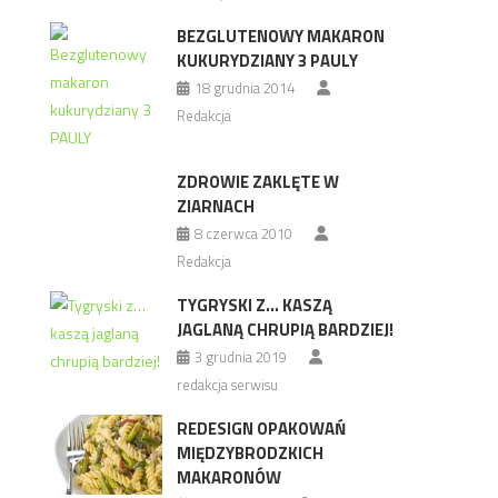
BEZGLUTENOWY MAKARON
KUKURYDZIANY 3 PAULY
18 grudnia 2014
Redakcja
ZDROWIE ZAKLĘTE W
ZIARNACH
8 czerwca 2010
Redakcja
TYGRYSKI Z… KASZĄ
JAGLANĄ CHRUPIĄ BARDZIEJ!
3 grudnia 2019
redakcja serwisu
REDESIGN OPAKOWAŃ
MIĘDZYBRODZKICH
MAKARONÓW