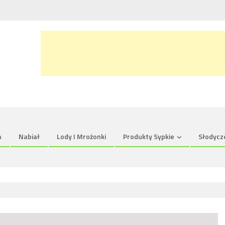
a
Nabiał
Lody I Mrożonki
Produkty Sypkie
Słodycz