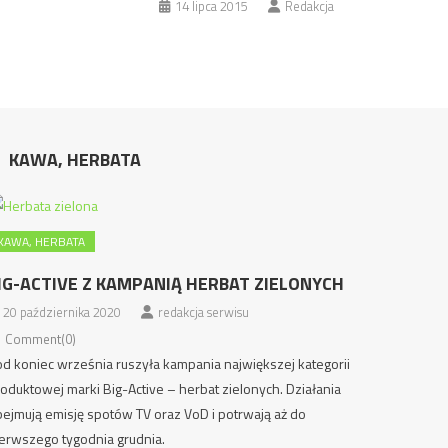
14 lipca 2015
Redakcja
KAWA, HERBATA
KAWA, HERBATA
IG-ACTIVE Z KAMPANIĄ HERBAT ZIELONYCH
20 października 2020
redakcja serwisu
Comment(0)
d koniec września ruszyła kampania największej kategorii
oduktowej marki Big-Active – herbat zielonych. Działania
ejmują emisję spotów TV oraz VoD i potrwają aż do
erwszego tygodnia grudnia.