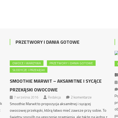
PRZETWORY I DANIA GOTOWE
OWOCE I WARZYWA
PRZETWORY I DANIA GOTOWE
SŁODYCZE I PRZEKĄSKI
B
SMOOTHIE MARWIT – AKSAMITNE I SYCĄCE
PRZEKĄSKI OWOCOWE
Po
7 września 2016
Redakcja
2 komentarze
pr
ek
Smoothie Marwit to propozycja aksamitnej i sycącej
ob
k
owocowej przekąski, którą łatwo mieć zawsze przy sobie. To
pi
świetny sposób na ugaszenie pragnienia, ale także na jedną z