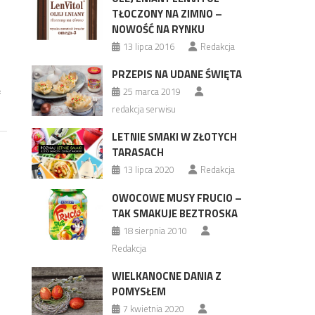
TŁOCZONY NA ZIMNO –
NOWOŚĆ NA RYNKU
13 lipca 2016
Redakcja
PRZEPIS NA UDANE ŚWIĘTA
ą
25 marca 2019
redakcja serwisu
LETNIE SMAKI W ZŁOTYCH
TARASACH
13 lipca 2020
Redakcja
OWOCOWE MUSY FRUCIO –
TAK SMAKUJE BEZTROSKA
18 sierpnia 2010
Redakcja
WIELKANOCNE DANIA Z
POMYSŁEM
7 kwietnia 2020