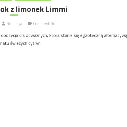
sok z limonek Limmi
Redakcja
Comment(0)
ropozycja dla odważnych, która stanie się egzotyczną alternatyw
matu świeżych cytryn.