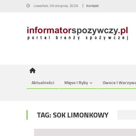
Skip
czwartek, 06 sierpnia, 2026
Kontakt
to
content
Aktualności
Mięso I Ryby
Owoce I Warzyw
TAG:
SOK LIMONKOWY