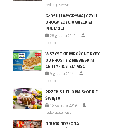
redakcja serwisu
GŁOSUJ I WYGRYWAJ CZYLI
DRUGA EDYCJA WIELKIEJ
PROMOCJI
28 grudnia 2010
Redakcja
WSZYSTKIE MROŻONE RYBY
OD FROSTY Z NIEBIESKIM
CERTYFIKATEM MSC
9 grudnia 2014
Redakcja
PRZEPIS HELIO NA SŁODKIE
ŚWIĘTA:
15 kwietnia 2019
redakcja serwisu
DRUGA ODSŁONA