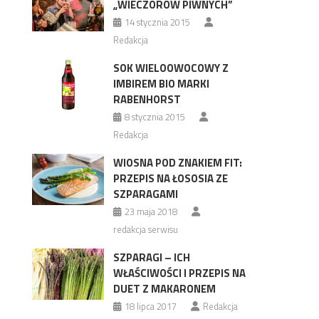
„WIECZORÓW PIWNYCH”
14 stycznia 2015
Redakcja
SOK WIELOOWOCOWY Z
IMBIREM BIO MARKI
RABENHORST
8 stycznia 2015
Redakcja
WIOSNA POD ZNAKIEM FIT:
PRZEPIS NA ŁOSOSIA ZE
SZPARAGAMI
23 maja 2018
redakcja serwisu
SZPARAGI – ICH
WŁAŚCIWOŚCI I PRZEPIS NA
DUET Z MAKARONEM
18 lipca 2017
Redakcja