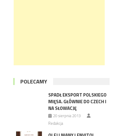
POLECAMY
SPADŁ EKSPORT POLSKIEGO
MIĘSA. GŁÓWNIE DO CZECH I
NA SŁOWACJĘ
20 sierpnia 2013
Redakcja
OLEJ LNIANY LENVITOL