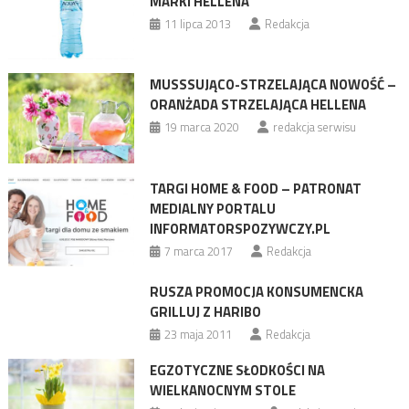
MARKI HELLENA
11 lipca 2013
Redakcja
MUSSSUJĄCO-STRZELAJĄCA NOWOŚĆ –
ORANŻADA STRZELAJĄCA HELLENA
19 marca 2020
redakcja serwisu
TARGI HOME & FOOD – PATRONAT
MEDIALNY PORTALU
INFORMATORSPOZYWCZY.PL
7 marca 2017
Redakcja
RUSZA PROMOCJA KONSUMENCKA
GRILLUJ Z HARIBO
23 maja 2011
Redakcja
EGZOTYCZNE SŁODKOŚCI NA
WIELKANOCNYM STOLE