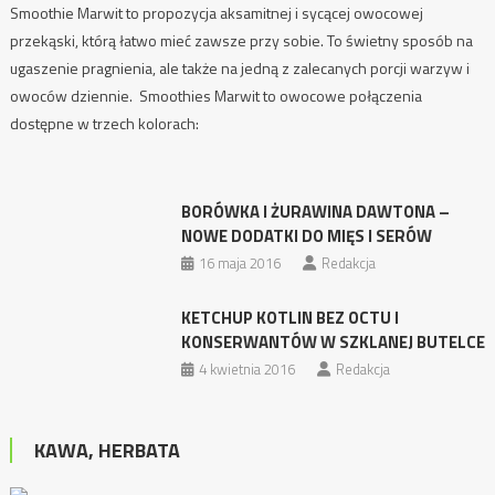
Smoothie Marwit to propozycja aksamitnej i sycącej owocowej
przekąski, którą łatwo mieć zawsze przy sobie. To świetny sposób na
ugaszenie pragnienia, ale także na jedną z zalecanych porcji warzyw i
owoców dziennie. Smoothies Marwit to owocowe połączenia
dostępne w trzech kolorach:
BORÓWKA I ŻURAWINA DAWTONA –
NOWE DODATKI DO MIĘS I SERÓW
16 maja 2016
Redakcja
KETCHUP KOTLIN BEZ OCTU I
KONSERWANTÓW W SZKLANEJ BUTELCE
4 kwietnia 2016
Redakcja
KAWA, HERBATA