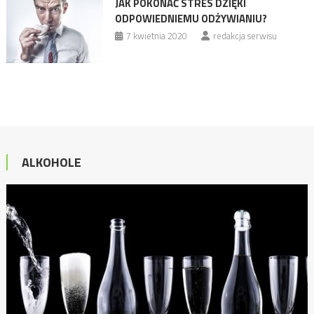
JAK POKONAĆ STRES DZIĘKI
ODPOWIEDNIEMU ODŻYWIANIU?
7 kwietnia 2020
redakcja serwisu
ALKOHOLE