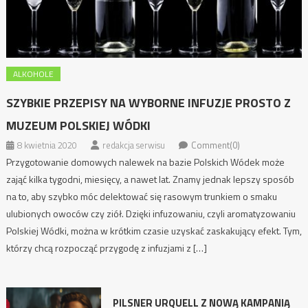
ALKOHOLE
SZYBKIE PRZEPISY NA WYBORNE INFUZJE PROSTO Z
MUZEUM POLSKIEJ WÓDKI
8 kwietnia 2020
redakcja serwisu
Comment(0)
Przygotowanie domowych nalewek na bazie Polskich Wódek może
zająć kilka tygodni, miesięcy, a nawet lat. Znamy jednak lepszy sposób
na to, aby szybko móc delektować się rasowym trunkiem o smaku
ulubionych owoców czy ziół. Dzięki infuzowaniu, czyli aromatyzowaniu
Polskiej Wódki, można w krótkim czasie uzyskać zaskakujący efekt. Tym,
którzy chcą rozpocząć przygodę z infuzjami z […]
PILSNER URQUELL Z NOWĄ KAMPANIĄ