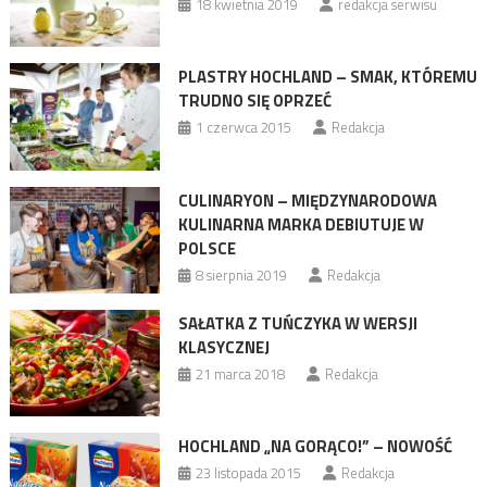
18 kwietnia 2019
redakcja serwisu
PLASTRY HOCHLAND – SMAK, KTÓREMU
TRUDNO SIĘ OPRZEĆ
1 czerwca 2015
Redakcja
CULINARYON – MIĘDZYNARODOWA
KULINARNA MARKA DEBIUTUJE W
POLSCE
8 sierpnia 2019
Redakcja
SAŁATKA Z TUŃCZYKA W WERSJI
KLASYCZNEJ
21 marca 2018
Redakcja
HOCHLAND „NA GORĄCO!” – NOWOŚĆ
23 listopada 2015
Redakcja