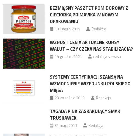
BEZMIĘSNY PASZTET POMIDOROWY Z
CIECIORKĄ PRIMAVIKA W NOWYM
OPAKOWANIU
10 lutego 2015
Redakcja
WZROST CEN A AKTUALNE KURSY
WALUT – CZY CZEKA NAS STABILIZACJA?
14 grudnia 2021
redakcja serwisu
SYSTEMY CERTYFIKACJI SZANSĄ NA
WZMOCNIENIE WIZERUNKU POLSKIEGO
MIĘSA
23 września 2013
Redakcja
TAGADA PINK ZASKAKUJĄCY SMAK
TRUSKAWEK
31 maja 2011
Redakcja