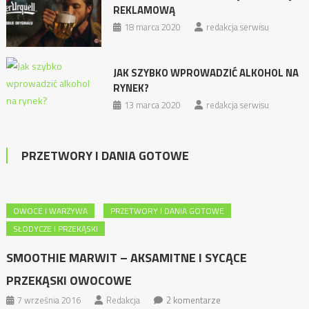
REKLAMOWĄ
18 marca 2020
redakcja serwisu
JAK SZYBKO WPROWADZIĆ ALKOHOL NA
RYNEK?
13 marca 2020
redakcja serwisu
PRZETWORY I DANIA GOTOWE
OWOCE I WARZYWA
PRZETWORY I DANIA GOTOWE
SŁODYCZE I PRZEKĄSKI
SMOOTHIE MARWIT – AKSAMITNE I SYCĄCE
PRZEKĄSKI OWOCOWE
7 września 2016
Redakcja
2 komentarze