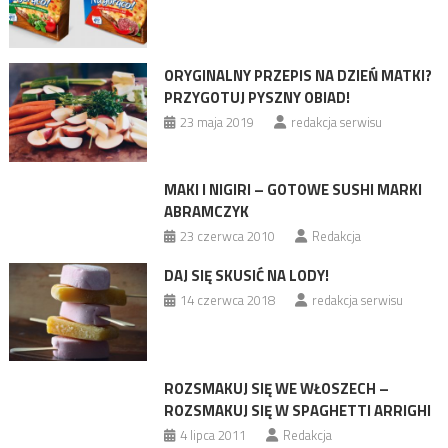
ORYGINALNY PRZEPIS NA DZIEŃ MATKI?
PRZYGOTUJ PYSZNY OBIAD!
23 maja 2019
redakcja serwisu
MAKI I NIGIRI – GOTOWE SUSHI MARKI
ABRAMCZYK
23 czerwca 2010
Redakcja
DAJ SIĘ SKUSIĆ NA LODY!
14 czerwca 2018
redakcja serwisu
ROZSMAKUJ SIĘ WE WŁOSZECH –
ROZSMAKUJ SIĘ W SPAGHETTI ARRIGHI
4 lipca 2011
Redakcja