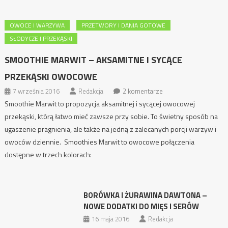
OWOCE I WARZYWA
PRZETWORY I DANIA GOTOWE
SŁODYCZE I PRZEKĄSKI
SMOOTHIE MARWIT – AKSAMITNE I SYCĄCE
PRZEKĄSKI OWOCOWE
7 września 2016
Redakcja
2 komentarze
Smoothie Marwit to propozycja aksamitnej i sycącej owocowej
przekąski, którą łatwo mieć zawsze przy sobie. To świetny sposób na
ugaszenie pragnienia, ale także na jedną z zalecanych porcji warzyw i
owoców dziennie. Smoothies Marwit to owocowe połączenia
dostępne w trzech kolorach:
BORÓWKA I ŻURAWINA DAWTONA –
NOWE DODATKI DO MIĘS I SERÓW
16 maja 2016
Redakcja