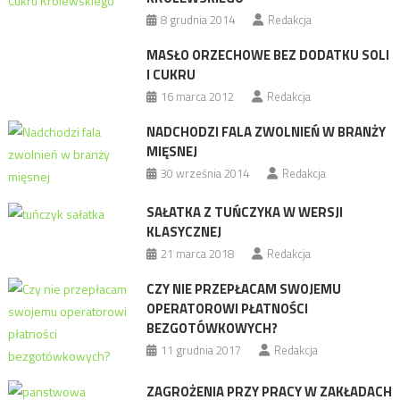
8 grudnia 2014
Redakcja
MASŁO ORZECHOWE BEZ DODATKU SOLI
I CUKRU
16 marca 2012
Redakcja
NADCHODZI FALA ZWOLNIEŃ W BRANŻY
MIĘSNEJ
30 września 2014
Redakcja
SAŁATKA Z TUŃCZYKA W WERSJI
KLASYCZNEJ
21 marca 2018
Redakcja
CZY NIE PRZEPŁACAM SWOJEMU
OPERATOROWI PŁATNOŚCI
BEZGOTÓWKOWYCH?
11 grudnia 2017
Redakcja
ZAGROŻENIA PRZY PRACY W ZAKŁADACH