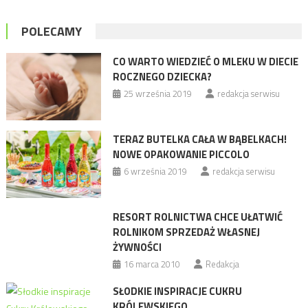
POLECAMY
CO WARTO WIEDZIEĆ O MLEKU W DIECIE
ROCZNEGO DZIECKA?
25 września 2019
redakcja serwisu
TERAZ BUTELKA CAŁA W BĄBELKACH!
NOWE OPAKOWANIE PICCOLO
6 września 2019
redakcja serwisu
RESORT ROLNICTWA CHCE UŁATWIĆ
ROLNIKOM SPRZEDAŻ WŁASNEJ
ŻYWNOŚCI
16 marca 2010
Redakcja
SŁODKIE INSPIRACJE CUKRU
KRÓLEWSKIEGO