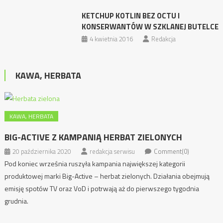
KETCHUP KOTLIN BEZ OCTU I
KONSERWANTÓW W SZKLANEJ BUTELCE
4 kwietnia 2016
Redakcja
KAWA, HERBATA
KAWA, HERBATA
BIG-ACTIVE Z KAMPANIĄ HERBAT ZIELONYCH
20 października 2020
redakcja serwisu
Comment(0)
Pod koniec września ruszyła kampania największej kategorii
produktowej marki Big-Active – herbat zielonych. Działania obejmują
emisję spotów TV oraz VoD i potrwają aż do pierwszego tygodnia
grudnia.