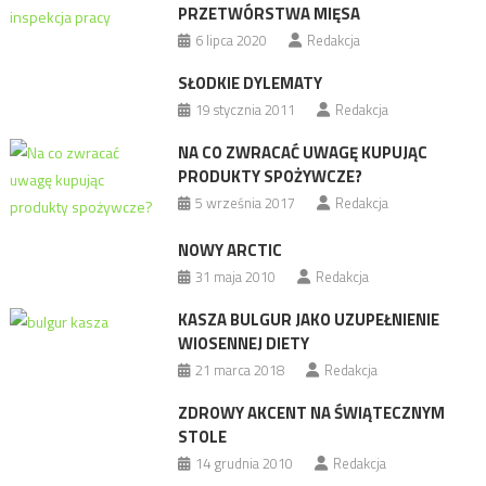
PRZETWÓRSTWA MIĘSA
6 lipca 2020
Redakcja
SŁODKIE DYLEMATY
19 stycznia 2011
Redakcja
NA CO ZWRACAĆ UWAGĘ KUPUJĄC
PRODUKTY SPOŻYWCZE?
5 września 2017
Redakcja
NOWY ARCTIC
31 maja 2010
Redakcja
KASZA BULGUR JAKO UZUPEŁNIENIE
WIOSENNEJ DIETY
21 marca 2018
Redakcja
ZDROWY AKCENT NA ŚWIĄTECZNYM
STOLE
14 grudnia 2010
Redakcja