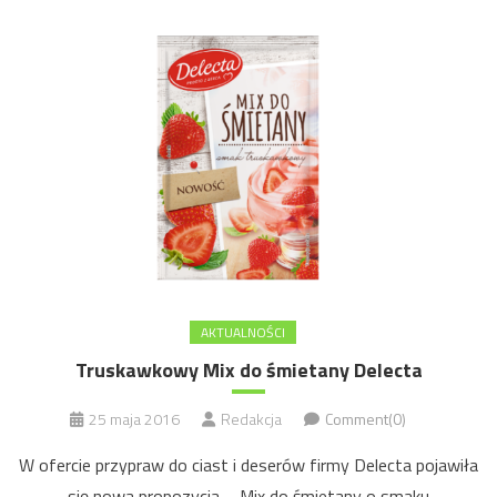
AKTUALNOŚCI
Truskawkowy Mix do śmietany Delecta
25 maja 2016
Redakcja
Comment(0)
W ofercie przypraw do ciast i deserów firmy Delecta pojawiła
się nowa propozycja – Mix do śmietany o smaku