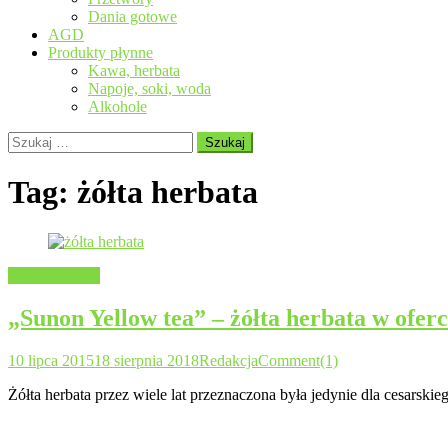
Dania gotowe
AGD
Produkty płynne
Kawa, herbata
Napoje, soki, woda
Alkohole
Szukaj:
Tag:
żółta herbata
Kawa, herbata
„Sunon Yellow tea” – żółta herbata w ofer
10 lipca 2015
18 sierpnia 2018
Redakcja
Comment(1)
Żółta herbata przez wiele lat przeznaczona była jedynie dla cesarsk