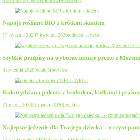
8 sierpnia 2019
8 sierpnia 2019
Redakcja
Napoje roślinne BIO z krótkim składem
17 stycznia 2020
7 kwietnia 2020
redakcja serwisu
Szybkie przepisy na wyborne infuzje prosto z Muzeu
8 kwietnia 2020
redakcja serwisu
Kukurydziana polenta z brokułem, kiełkami i prażon
21 marca 2018
21 marca 2018
Redakcja
Najlepsze jedzenie dla Twojego dziecka – o czym pam
14 października 2019
7 kwietnia 2020
redakcja serwisu