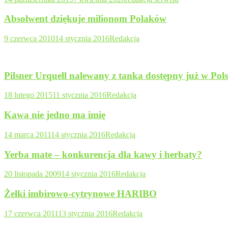
Absolwent dziękuje milionom Polaków
9 czerwca 2010
14 stycznia 2016
Redakcja
Pilsner Urquell nalewany z tanka dostępny już w Pols
18 lutego 2015
11 stycznia 2016
Redakcja
Kawa nie jedno ma imię
14 marca 2011
14 stycznia 2016
Redakcja
Yerba mate – konkurencja dla kawy i herbaty?
20 listopada 2009
14 stycznia 2016
Redakcja
Żelki imbirowo-cytrynowe HARIBO
17 czerwca 2011
13 stycznia 2016
Redakcja