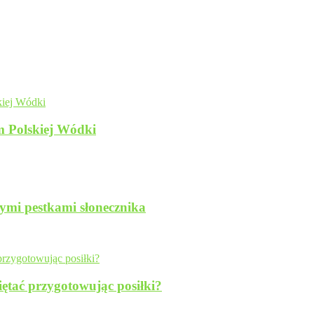
m Polskiej Wódki
ymi pestkami słonecznika
iętać przygotowując posiłki?