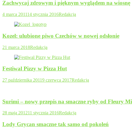
Zachwycaj zdrowym i pięknym wyglądem na wiosnę
4 marca 2011
14 stycznia 2016
Redakcja
Kozel: ulubione piwo Czechów w nowej odsłonie
21 marca 2018
Redakcja
Festiwal Pizzy w Pizza Hut
27 października 2011
9 czerwca 2017
Redakcja
Surimi – nowy przepis na smaczne ryby od Fleury M
28 maja 2012
11 stycznia 2016
Redakcja
Lody Grycan smaczne tak samo od pokoleń