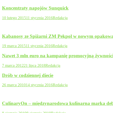
Koncentraty napojów Sunquick
10 lutego 2015
11 stycznia 2016
Redakcja
Kabanosy ze Spiżarni ZM Pekpol w nowym opakow
19 marca 2015
11 stycznia 2016
Redakcja
Nawet 3 mln euro na kampanię promocyjną żywnośc
7 marca 2012
21 lipca 2018
Redakcja
Drób w codziennej diecie
26 marca 2010
14 stycznia 2016
Redakcja
CulinaryOn – międzynarodowa kulinarna marka debi