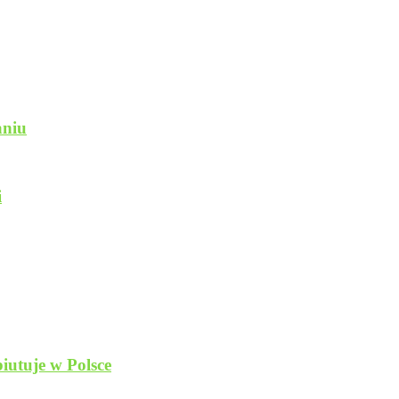
aniu
i
utuje w Polsce