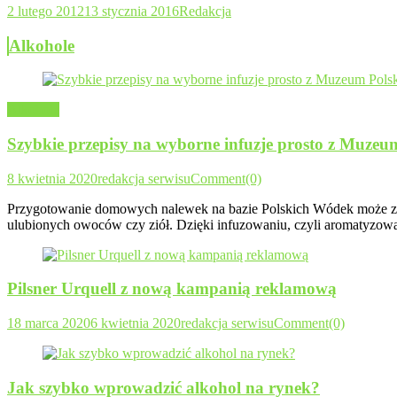
2 lutego 2012
13 stycznia 2016
Redakcja
Alkohole
Alkohole
Szybkie przepisy na wyborne infuzje prosto z Muzeu
8 kwietnia 2020
redakcja serwisu
Comment(0)
Przygotowanie domowych nalewek na bazie Polskich Wódek może zają
ulubionych owoców czy ziół. Dzięki infuzowaniu, czyli aromatyzowa
Pilsner Urquell z nową kampanią reklamową
18 marca 2020
6 kwietnia 2020
redakcja serwisu
Comment(0)
Jak szybko wprowadzić alkohol na rynek?