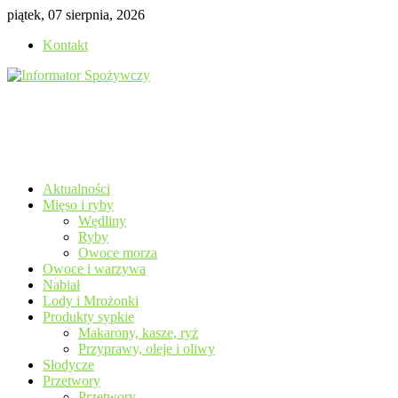
Skip
piątek, 07 sierpnia, 2026
to
Kontakt
content
Aktualności
Mięso i ryby
Wędliny
Ryby
Owoce morza
Owoce i warzywa
Nabiał
Lody i Mrożonki
Produkty sypkie
Makarony, kasze, ryż
Przyprawy, oleje i oliwy
Słodycze
Przetwory
Przetwory