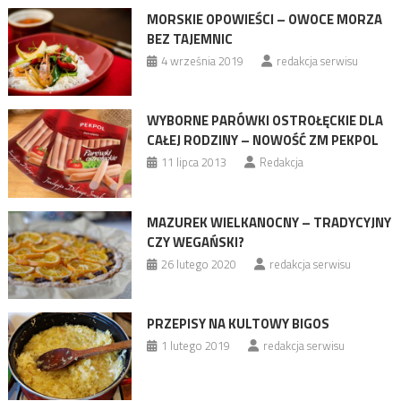
MORSKIE OPOWIEŚCI – OWOCE MORZA
BEZ TAJEMNIC
4 września 2019
redakcja serwisu
WYBORNE PARÓWKI OSTROŁĘCKIE DLA
CAŁEJ RODZINY – NOWOŚĆ ZM PEKPOL
11 lipca 2013
Redakcja
MAZUREK WIELKANOCNY – TRADYCYJNY
CZY WEGAŃSKI?
26 lutego 2020
redakcja serwisu
PRZEPISY NA KULTOWY BIGOS
1 lutego 2019
redakcja serwisu