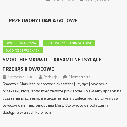
PRZETWORY I DANIA GOTOWE
OWOCE I WARZYWA
PRZETWORY I DANIA GOTOWE
SŁODYCZE I PRZEKĄSKI
SMOOTHIE MARWIT – AKSAMITNE I SYCĄCE
PRZEKĄSKI OWOCOWE
7 września 2016
Redakcja
2 komentarze
Smoothie Marwit to propozycja aksamitnej i sycącej owocowej
przekąski, którą łatwo mieć zawsze przy sobie. To świetny sposób na
ugaszenie pragnienia, ale także na jedną z zalecanych porcji warzyw i
owoców dziennie. Smoothies Marwit to owocowe połączenia
dostępne w trzech kolorach: