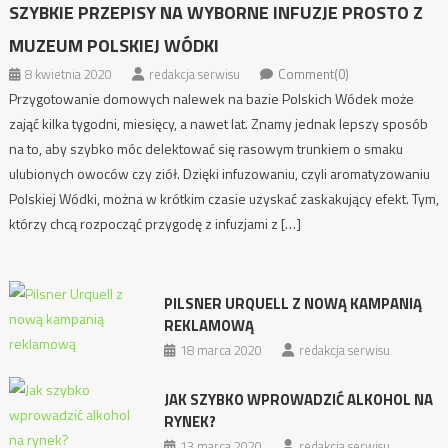
SZYBKIE PRZEPISY NA WYBORNE INFUZJE PROSTO Z
MUZEUM POLSKIEJ WÓDKI
8 kwietnia 2020
redakcja serwisu
Comment(0)
Przygotowanie domowych nalewek na bazie Polskich Wódek może
zająć kilka tygodni, miesięcy, a nawet lat. Znamy jednak lepszy sposób
na to, aby szybko móc delektować się rasowym trunkiem o smaku
ulubionych owoców czy ziół. Dzięki infuzowaniu, czyli aromatyzowaniu
Polskiej Wódki, można w krótkim czasie uzyskać zaskakujący efekt. Tym,
którzy chcą rozpocząć przygodę z infuzjami z […]
PILSNER URQUELL Z NOWĄ KAMPANIĄ
REKLAMOWĄ
18 marca 2020
redakcja serwisu
JAK SZYBKO WPROWADZIĆ ALKOHOL NA
RYNEK?
13 marca 2020
redakcja serwisu