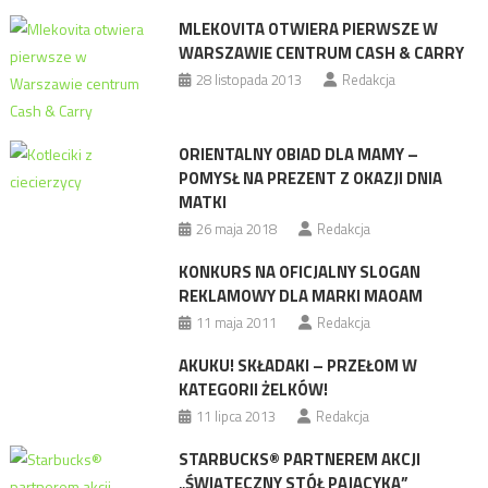
MLEKOVITA OTWIERA PIERWSZE W
WARSZAWIE CENTRUM CASH & CARRY
28 listopada 2013
Redakcja
ORIENTALNY OBIAD DLA MAMY –
POMYSŁ NA PREZENT Z OKAZJI DNIA
MATKI
26 maja 2018
Redakcja
KONKURS NA OFICJALNY SLOGAN
REKLAMOWY DLA MARKI MAOAM
11 maja 2011
Redakcja
AKUKU! SKŁADAKI – PRZEŁOM W
KATEGORII ŻELKÓW!
11 lipca 2013
Redakcja
STARBUCKS® PARTNEREM AKCJI
„ŚWIĄTECZNY STÓŁ PAJACYKA”