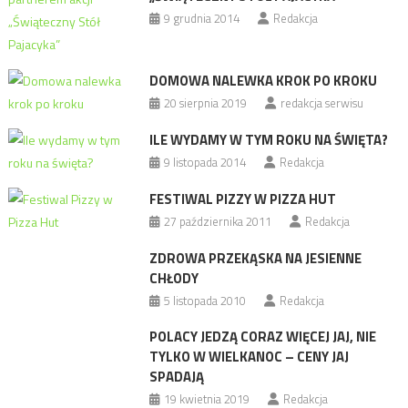
9 grudnia 2014
Redakcja
DOMOWA NALEWKA KROK PO KROKU
20 sierpnia 2019
redakcja serwisu
ILE WYDAMY W TYM ROKU NA ŚWIĘTA?
9 listopada 2014
Redakcja
FESTIWAL PIZZY W PIZZA HUT
27 października 2011
Redakcja
ZDROWA PRZEKĄSKA NA JESIENNE
CHŁODY
5 listopada 2010
Redakcja
POLACY JEDZĄ CORAZ WIĘCEJ JAJ, NIE
TYLKO W WIELKANOC – CENY JAJ
SPADAJĄ
19 kwietnia 2019
Redakcja