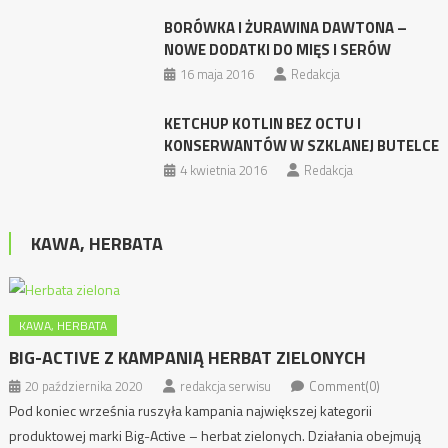
BORÓWKA I ŻURAWINA DAWTONA –
NOWE DODATKI DO MIĘS I SERÓW
16 maja 2016
Redakcja
KETCHUP KOTLIN BEZ OCTU I
KONSERWANTÓW W SZKLANEJ BUTELCE
4 kwietnia 2016
Redakcja
KAWA, HERBATA
KAWA, HERBATA
BIG-ACTIVE Z KAMPANIĄ HERBAT ZIELONYCH
20 października 2020
redakcja serwisu
Comment(0)
Pod koniec września ruszyła kampania największej kategorii
produktowej marki Big-Active – herbat zielonych. Działania obejmują