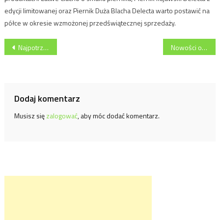
edycji limitowanej oraz Piernik Duża Blacha Delecta warto postawić na
półce w okresie wzmożonej przedświątecznej sprzedaży.
Nawigacja
Najpotrzebniejsze urządzenia kuchenne w obniżonych cenach
Nowości od marki Zwieger, czyli patelnie Forte do zdrowego smażenia
wpisu
Dodaj komentarz
Musisz się
zalogować
, aby móc dodać komentarz.