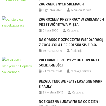
ZAGRANICZNYCH SKLEPACH
9 grudnia 2020
redakcja serwisu
ZAGROŻENIA PRZY PRACY W ZAKŁADACH
PRZETWÓRSTWA MIĘSA
6 lipca 2020
Redakcja
DA GRASSO ROZPOCZYNA WSPÓŁPRACĘ
Z COCA-COLA HBC POLSKA SP. Z O.O.
19 marca 2015
Redakcja
WIELKAMOC SŁODYCZY OD GOPLANY I
SOLIDARNOŚCI
23 marca 2020
redakcja serwisu
BEZGLUTENOWE PŁATY LASAGNE MARKI
3 PAULY
2 kwietnia 2015
Redakcja
ROZKOSZNA ŻURAWINA NA CO DZIEŃ I