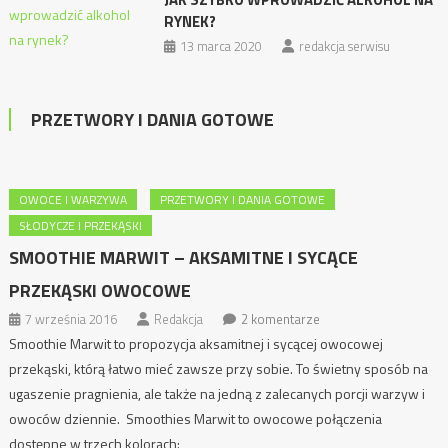
RYNEK?
13 marca 2020
redakcja serwisu
PRZETWORY I DANIA GOTOWE
OWOCE I WARZYWA
PRZETWORY I DANIA GOTOWE
SŁODYCZE I PRZEKĄSKI
SMOOTHIE MARWIT – AKSAMITNE I SYCĄCE
PRZEKĄSKI OWOCOWE
7 września 2016
Redakcja
2 komentarze
Smoothie Marwit to propozycja aksamitnej i sycącej owocowej
przekąski, którą łatwo mieć zawsze przy sobie. To świetny sposób na
ugaszenie pragnienia, ale także na jedną z zalecanych porcji warzyw i
owoców dziennie. Smoothies Marwit to owocowe połączenia
dostępne w trzech kolorach: