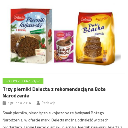
SŁODYCZE I PRZEKĄSKI
Trzy pierniki Delecta z rekomendacją na Boże
Narodzenie
7 grudnia 2014
Redakcja
Smak piernika, nieodłącznie kojarzony ze świętami Bożego
Narodzenia, w ofercie marki Delecta można odnaleźć w trzech
produktach. Łatwe Ciacho o smaku piernika, Piernik kujawski Delecta z