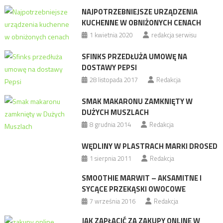
NAJPOTRZEBNIEJSZE URZĄDZENIA
KUCHENNE W OBNIŻONYCH CENACH
1 kwietnia 2020
redakcja serwisu
SFINKS PRZEDŁUŻA UMOWĘ NA
DOSTAWY PEPSI
28 listopada 2017
Redakcja
SMAK MAKARONU ZAMKNIĘTY W
DUŻYCH MUSZLACH
8 grudnia 2014
Redakcja
WĘDLINY W PLASTRACH MARKI DROSED
1 sierpnia 2011
Redakcja
SMOOTHIE MARWIT – AKSAMITNE I
SYCĄCE PRZEKĄSKI OWOCOWE
7 września 2016
Redakcja
JAK ZAPŁACIĆ ZA ZAKUPY ONLINE W