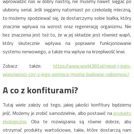
wprowadzić nas w dobry nastrój, nie musimy nawet sięgać po
ulubiony serial. Jeśli sięgamy natomiast po czekoladę mleczną,
to możemy spodziewać się, że dostarczymy sobie białka, który
znacznie wpływa na wzrost oraz regenerację organizmu. Nie
bez znaczenia jest też to, że w jej składzie jest również wapń,
który skutecznie wpływa na poprawne funkcjonowanie
systemu nerwowego, a także ma wpływ na krzepliwość krwi.
Zobacz także:
https://www.world360.pl/miod-i-jego-
wlasciwosci-czy-z-jego-pomoca-mozna-budowac-odpornosc/
A co z konfiturami?
Tutaj wiele zależy od tego, jakiej jakości konfitury będziemy
jeść. Możemy je zrobić samodzielnie, albo postawić na
produkty
ekologiczne
. Oba te rozwiązania są równie dobrze, aby
otrzymać produkty wartościowe, takie, które dostarczą nam