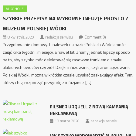
ALKOHOLE
SZYBKIE PRZEPISY NA WYBORNE INFUZJE PROSTO Z
MUZEUM POLSKIEJ WÓDKI
8 kwietnia 2020
redakcja serwisu
Comment(0)
Przygotowanie domowych nalewek na bazie Polskich Wódek może
zająć kilka tygodni, miesięcy, a nawet lat. Znamy jednak lepszy sposób
na to, aby szybko móc delektować się rasowym trunkiem o smaku
ulubionych owoców czy ziół. Dzięki infuzowaniu, czyli aromatyzowaniu
Polskiej Wódki, można w krótkim czasie uzyskać zaskakujący efekt. Tym,
którzy chcą rozpocząć przygodę z infuzjami z […]
PILSNER URQUELL Z NOWĄ KAMPANIĄ
REKLAMOWĄ
18 marca 2020
redakcja serwisu
JAK SZYBKO WPROWADZIĆ ALKOHOL NA