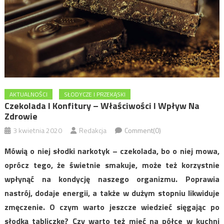
AKTUALNOŚCI
SŁODYCZE I PRZEKĄSKI
Czekolada I Konfitury – Właściwości I Wpływ Na
Zdrowie
3 kwietnia 2020
Redakcja
Comment(0)
Mówią o niej słodki narkotyk – czekolada, bo o niej mowa,
oprócz tego, że świetnie smakuje, może też korzystnie
wpłynąć na kondycję naszego organizmu. Poprawia
nastrój, dodaje energii, a także w dużym stopniu likwiduje
zmęczenie. O czym warto jeszcze wiedzieć sięgając po
słodką tabliczkę? Czy warto też mieć na półce w kuchni