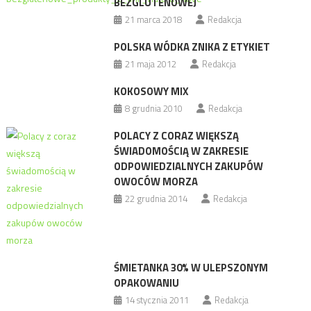
BEZGLUTENOWEJ
21 marca 2018
Redakcja
POLSKA WÓDKA ZNIKA Z ETYKIET
21 maja 2012
Redakcja
KOKOSOWY MIX
8 grudnia 2010
Redakcja
POLACY Z CORAZ WIĘKSZĄ
ŚWIADOMOŚCIĄ W ZAKRESIE
ODPOWIEDZIALNYCH ZAKUPÓW
OWOCÓW MORZA
22 grudnia 2014
Redakcja
ŚMIETANKA 30% W ULEPSZONYM
OPAKOWANIU
14 stycznia 2011
Redakcja