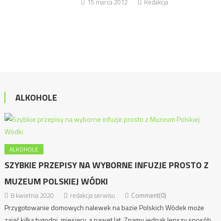
15 marca 2012
Redakcja
ALKOHOLE
ALKOHOLE
SZYBKIE PRZEPISY NA WYBORNE INFUZJE PROSTO Z
MUZEUM POLSKIEJ WÓDKI
8 kwietnia 2020
redakcja serwisu
Comment(0)
Przygotowanie domowych nalewek na bazie Polskich Wódek może
zająć kilka tygodni, miesięcy, a nawet lat. Znamy jednak lepszy sposób