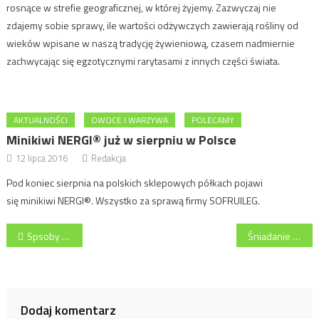
rosnące w strefie geograficznej, w której żyjemy. Zazwyczaj nie
zdajemy sobie sprawy, ile wartości odżywczych zawierają rośliny od
wieków wpisane w naszą tradycję żywieniową, czasem nadmiernie
zachwycając się egzotycznymi rarytasami z innych części świata.
AKTUALNOŚCI
OWOCE I WARZYWA
POLECAMY
Minikiwi NERGI® już w sierpniu w Polsce
12 lipca 2016
Redakcja
Pod koniec sierpnia na polskich sklepowych półkach pojawi
się minikiwi NERGI®. Wszystko za sprawą firmy SOFRUILEG.
Nawigacja
Spsoby na większe zainteresowanie zakupem wołowiny – weź udział w bezpłatnym szkoleniu
Śniadanie takie, że ŁOOO – zapewnią dżemy, powidła i konfitury Łooowicz!
wpisu
Dodaj komentarz