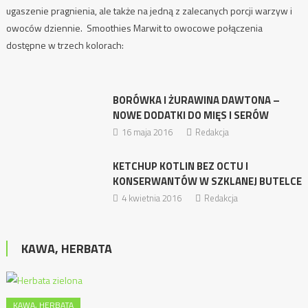
ugaszenie pragnienia, ale także na jedną z zalecanych porcji warzyw i
owoców dziennie. Smoothies Marwit to owocowe połączenia
dostępne w trzech kolorach:
BORÓWKA I ŻURAWINA DAWTONA –
NOWE DODATKI DO MIĘS I SERÓW
16 maja 2016
Redakcja
KETCHUP KOTLIN BEZ OCTU I
KONSERWANTÓW W SZKLANEJ BUTELCE
4 kwietnia 2016
Redakcja
KAWA, HERBATA
KAWA, HERBATA