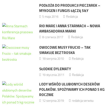
PODŁOŻA DO PRODUKCJI PIECZAREK –
MYKOGEN I FUNGIS ŁĄCZĄ SIŁY
5 maja 2016
Redakcja
RIO MARE I ANNA STARMACH – NOWA
AMBASADORKA MARKI
8 czerwca 2017
Redakcja
OWOCOWE MUSY FRUCIO – TAK
SMAKUJE BEZTROSKA
18 sierpnia 2010
Redakcja
SŁODKIE DYLEMATY
19 stycznia 2011
Redakcja
LODY WŚRÓD ULUBIONYCH DESERÓW
POLAKÓW. SPOŻYWAMY ICH PONAD 5 KG
ROCZNIE
12 sierpnia 2019
redakcja serwisu