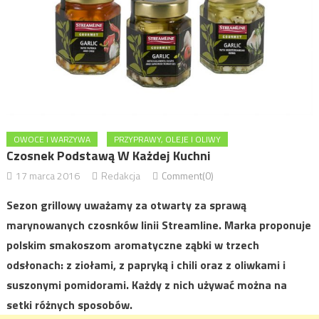
OWOCE I WARZYWA
PRZYPRAWY, OLEJE I OLIWY
Czosnek Podstawą W Każdej Kuchni
17 marca 2016
Redakcja
Comment(0)
Sezon grillowy uważamy za otwarty za sprawą
marynowanych czosnków linii Streamline. Marka proponuje
polskim smakoszom aromatyczne ząbki w trzech
odsłonach: z ziołami, z papryką i chili oraz z oliwkami i
suszonymi pomidorami. Każdy z nich używać można na
setki różnych sposobów.