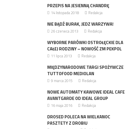
PRZEPIS NA JESIENNĄ CHANDRĘ
14 listopada 2018
Redakcja
NIE BĄDŹ BURAK, JEDZ WARZYWA!
26 czerwca 2013
Redakcja
WYBORNE PARÓWKI OSTROŁĘCKIE DLA
CAŁEJ RODZINY – NOWOŚĆ ZM PEKPOL
11 lipca 2013
Redakcja
MIĘDZYNARODOWE TARGI SPOŻYWCZE
TUTTOFOOD MEDIOLAN
9 marca 2015
Redakcja
NOWE AUTOMATY KAWOWE IDEAL CAFE
AVANTGARDE OD IDEAL GROUP
16 maja 2016
Redakcja
DROSED POLECA NA WIELKANOC
PASZTETY Z DROBIU