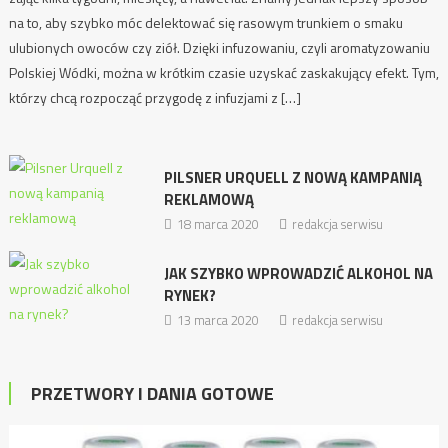
na to, aby szybko móc delektować się rasowym trunkiem o smaku
ulubionych owoców czy ziół. Dzięki infuzowaniu, czyli aromatyzowaniu
Polskiej Wódki, można w krótkim czasie uzyskać zaskakujący efekt. Tym,
którzy chcą rozpocząć przygodę z infuzjami z […]
PILSNER URQUELL Z NOWĄ KAMPANIĄ
REKLAMOWĄ
18 marca 2020
redakcja serwisu
JAK SZYBKO WPROWADZIĆ ALKOHOL NA
RYNEK?
13 marca 2020
redakcja serwisu
PRZETWORY I DANIA GOTOWE