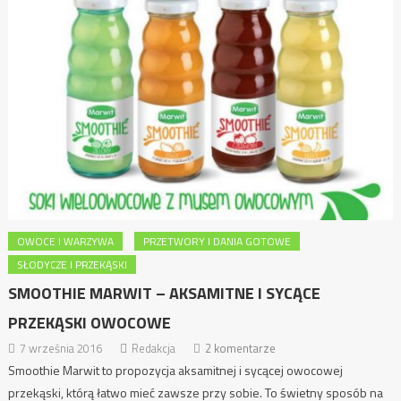
OWOCE I WARZYWA
PRZETWORY I DANIA GOTOWE
SŁODYCZE I PRZEKĄSKI
SMOOTHIE MARWIT – AKSAMITNE I SYCĄCE
PRZEKĄSKI OWOCOWE
7 września 2016
Redakcja
2 komentarze
Smoothie Marwit to propozycja aksamitnej i sycącej owocowej
przekąski, którą łatwo mieć zawsze przy sobie. To świetny sposób na