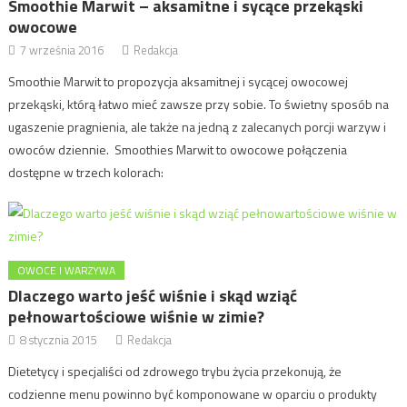
Smoothie Marwit – aksamitne i sycące przekąski
owocowe
7 września 2016
Redakcja
Smoothie Marwit to propozycja aksamitnej i sycącej owocowej
przekąski, którą łatwo mieć zawsze przy sobie. To świetny sposób na
ugaszenie pragnienia, ale także na jedną z zalecanych porcji warzyw i
owoców dziennie. Smoothies Marwit to owocowe połączenia
dostępne w trzech kolorach:
OWOCE I WARZYWA
Dlaczego warto jeść wiśnie i skąd wziąć
pełnowartościowe wiśnie w zimie?
8 stycznia 2015
Redakcja
Dietetycy i specjaliści od zdrowego trybu życia przekonują, że
codzienne menu powinno być komponowane w oparciu o produkty