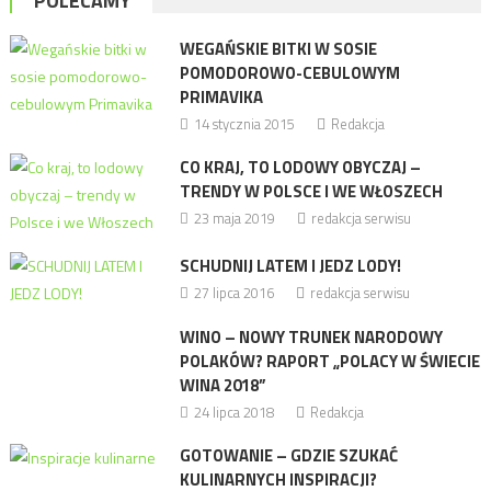
POLECAMY
WEGAŃSKIE BITKI W SOSIE
POMODOROWO-CEBULOWYM
PRIMAVIKA
14 stycznia 2015
Redakcja
CO KRAJ, TO LODOWY OBYCZAJ –
TRENDY W POLSCE I WE WŁOSZECH
23 maja 2019
redakcja serwisu
SCHUDNIJ LATEM I JEDZ LODY!
27 lipca 2016
redakcja serwisu
WINO – NOWY TRUNEK NARODOWY
POLAKÓW? RAPORT „POLACY W ŚWIECIE
WINA 2018”
24 lipca 2018
Redakcja
GOTOWANIE – GDZIE SZUKAĆ
KULINARNYCH INSPIRACJI?