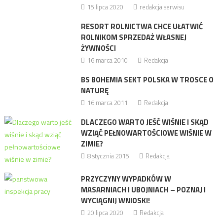
15 lipca 2020
redakcja serwisu
RESORT ROLNICTWA CHCE UŁATWIĆ
ROLNIKOM SPRZEDAŻ WŁASNEJ
ŻYWNOŚCI
16 marca 2010
Redakcja
BS BOHEMIA SEKT POLSKA W TROSCE O
NATURĘ
16 marca 2011
Redakcja
DLACZEGO WARTO JEŚĆ WIŚNIE I SKĄD
WZIĄĆ PEŁNOWARTOŚCIOWE WIŚNIE W
ZIMIE?
8 stycznia 2015
Redakcja
PRZYCZYNY WYPADKÓW W
MASARNIACH I UBOJNIACH – POZNAJ I
WYCIĄGNIJ WNIOSKI!
20 lipca 2020
Redakcja