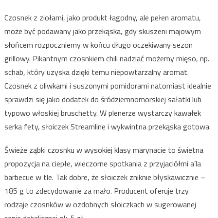
Czosnek z ziołami, jako produkt łagodny, ale pełen aromatu,
może być podawany jako przekąska, gdy skuszeni majowym
słońcem rozpoczniemy w końcu długo oczekiwany sezon
grillowy. Pikantnym czosnkiem chili nadziać możemy mięso, np.
schab, który uzyska dzięki temu niepowtarzalny aromat.
Czosnek z oliwkami i suszonymi pomidorami natomiast idealnie
sprawdzi się jako dodatek do śródziemnomorskiej sałatki lub
typowo włoskiej bruschetty. W plenerze wystarczy kawałek
serka fety, słoiczek Streamline i wykwintna przekąska gotowa.
Świeże ząbki czosnku w wysokiej klasy marynacie to świetna
propozycja na ciepłe, wieczorne spotkania z przyjaciółmi a’la
barbecue w tle. Tak dobre, że słoiczek zniknie błyskawicznie –
185 g to zdecydowanie za mało. Producent oferuje trzy
rodzaje czosnków w ozdobnych słoiczkach w sugerowanej
cenie detalicznej ok. 5 zł