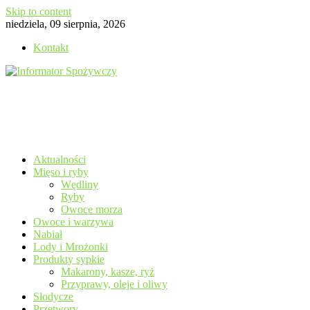
Skip to content
niedziela, 09 sierpnia, 2026
Kontakt
Aktualności
Mięso i ryby
Wędliny
Ryby
Owoce morza
Owoce i warzywa
Nabiał
Lody i Mrożonki
Produkty sypkie
Makarony, kasze, ryż
Przyprawy, oleje i oliwy
Słodycze
Przetwory