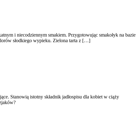
elikatnym i niecodziennym smakiem. Przygotowując smakołyk na bazie
lorów słodkiego wypieku. Zielona tarta z […]
e. Stanowią istotny składnik jadłospisu dla kobiet w ciąży
yzjaków?