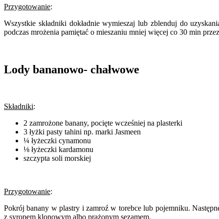
Przygotowanie
:
Wszystkie składniki dokładnie wymieszaj lub zblenduj do uzyskan
podczas mrożenia pamiętać o mieszaniu mniej więcej co 30 min prze
Lody bananowo- chałwowe
Składniki
:
2 zamrożone banany, pocięte wcześniej na plasterki
3 łyżki pasty tahini np. marki Jasmeen
¼ łyżeczki cynamonu
⅛ łyżeczki kardamonu
szczypta soli morskiej
Przygotowanie
:
Pokrój banany w plastry i zamroź w torebce lub pojemniku. Następn
z syropem klonowym albo prażonym sezamem.