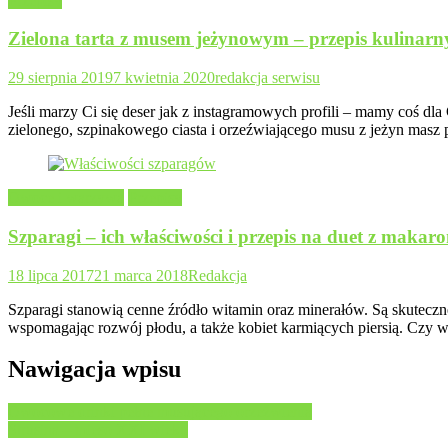
Przepisy
Zielona tarta z musem jeżynowym – przepis kulinarn
29 sierpnia 2019
7 kwietnia 2020
redakcja serwisu
Jeśli marzy Ci się deser jak z instagramowych profili – mamy coś d
zielonego, szpinakowego ciasta i orzeźwiającego musu z jeżyn masz 
Owoce i warzywa
Przepisy
Szparagi – ich właściwości i przepis na duet z makar
18 lipca 2017
21 marca 2018
Redakcja
Szparagi stanowią cenne źródło witamin oraz minerałów. Są skuteczn
wspomagając rozwój płodu, a także kobiet karmiących piersią. Czy wi
Nawigacja wpisu
Owocowe drinki pełne musującego orzeźwienia
Strusina – mięso XXI wieku