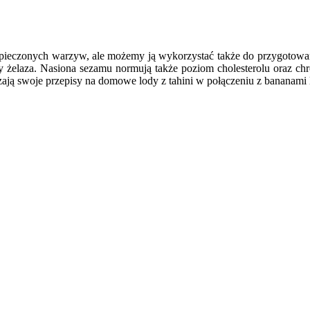
do pieczonych warzyw, ale możemy ją wykorzystać także do przygotowan
żelaza. Nasiona sezamu normują także poziom cholesterolu oraz ch
zają swoje przepisy na domowe lody z tahini w połączeniu z bananami l