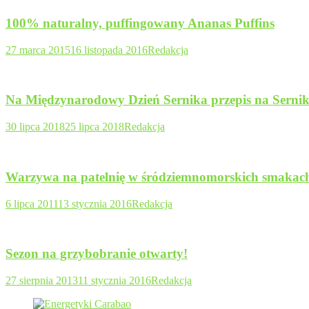
100% naturalny, puffingowany Ananas Puffins
27 marca 2015
16 listopada 2016
Redakcja
Na Międzynarodowy Dzień Sernika przepis na Sernik 
30 lipca 2018
25 lipca 2018
Redakcja
Warzywa na patelnię w śródziemnomorskich smakac
6 lipca 2011
13 stycznia 2016
Redakcja
Sezon na grzybobranie otwarty!
27 sierpnia 2013
11 stycznia 2016
Redakcja