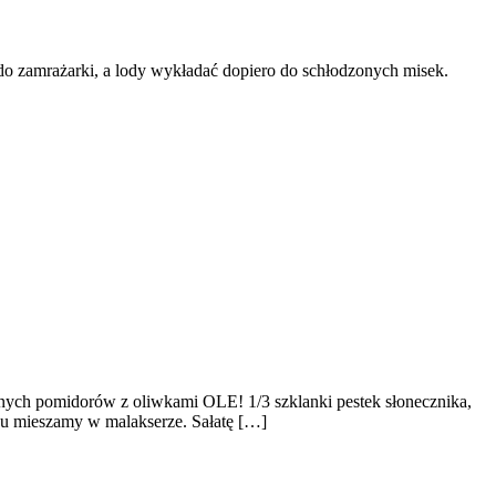
 do zamrażarki, a lody wykładać dopiero do schłodzonych misek.
zonych pomidorów z oliwkami OLE! 1/3 szklanki pestek słonecznika,
sosu mieszamy w malakserze. Sałatę […]