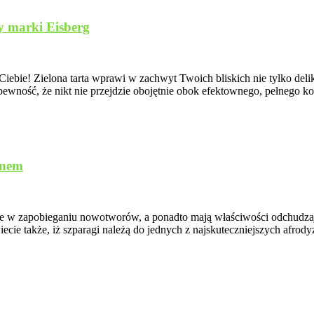
y marki Eisberg
la Ciebie! Zielona tarta wprawi w zachwyt Twoich bliskich nie tylko d
pewność, że nikt nie przejdzie obojętnie obok efektownego, pełnego ko
onem
e w zapobieganiu nowotworów, a ponadto mają właściwości odchudzając
ecie także, iż szparagi należą do jednych z najskuteczniejszych afrod