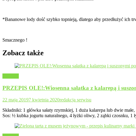
*Bananowe lody dość szybko topnieją, dlatego aby przedłużyć ich tr
Smacznego !
Zobacz także
Przepisy
PRZEPIS OLE!:Wiosenna sałatka z kalarepą i susz
22 maja 2019
7 kwietnia 2020
redakcja serwisu
Składniki: 1 główka sałaty rzymskiej, 1 duża kalarepa lub dwie mał
Sos: ½ kubka jogurtu naturalnego, 4 łyżki oliwy, 2 ząbki czosnku, 1 