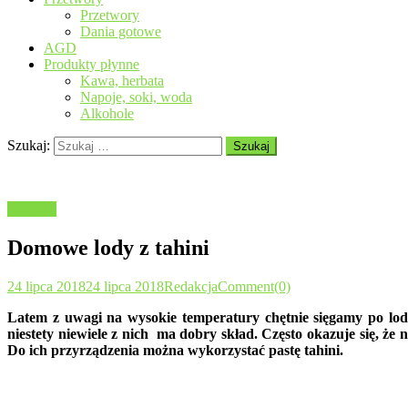
Przetwory
Dania gotowe
AGD
Produkty płynne
Kawa, herbata
Napoje, soki, woda
Alkohole
Szukaj:
Przepisy
Domowe lody z tahini
24 lipca 2018
24 lipca 2018
Redakcja
Comment(0)
Latem z uwagi na wysokie temperatury chętnie sięgamy po lod
niestety niewiele z nich ma dobry skład. Często okazuje się, że
Do ich przyrządzenia można wykorzystać pastę tahini.