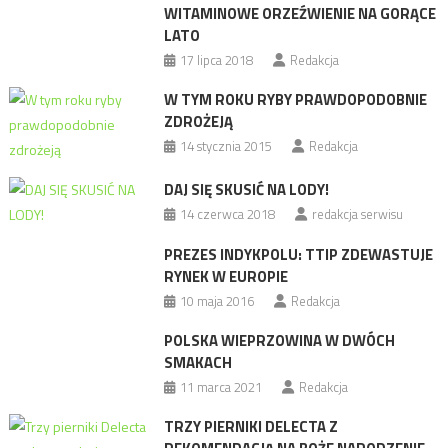
WITAMINOWE ORZEŹWIENIE NA GORĄCE
LATO
17 lipca 2018
Redakcja
W TYM ROKU RYBY PRAWDOPODOBNIE
ZDROŻEJĄ
14 stycznia 2015
Redakcja
DAJ SIĘ SKUSIĆ NA LODY!
14 czerwca 2018
redakcja serwisu
PREZES INDYKPOLU: TTIP ZDEWASTUJE
RYNEK W EUROPIE
10 maja 2016
Redakcja
POLSKA WIEPRZOWINA W DWÓCH
SMAKACH
11 marca 2021
Redakcja
TRZY PIERNIKI DELECTA Z