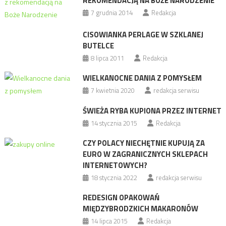
REKOMENDACJĄ NA BOŻE NARODZENIE
7 grudnia 2014
Redakcja
CISOWIANKA PERLAGE W SZKLANEJ
BUTELCE
8 lipca 2011
Redakcja
WIELKANOCNE DANIA Z POMYSŁEM
7 kwietnia 2020
redakcja serwisu
ŚWIEŻA RYBA KUPIONA PRZEZ INTERNET
14 stycznia 2015
Redakcja
CZY POLACY NIECHĘTNIE KUPUJĄ ZA
EURO W ZAGRANICZNYCH SKLEPACH
INTERNETOWYCH?
18 stycznia 2022
redakcja serwisu
REDESIGN OPAKOWAŃ
MIĘDZYBRODZKICH MAKARONÓW
14 lipca 2015
Redakcja