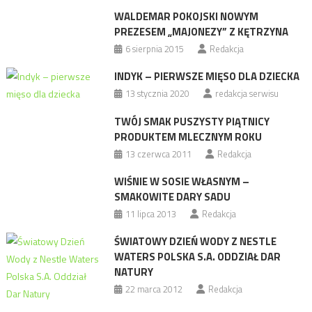
WALDEMAR POKOJSKI NOWYM
PREZESEM „MAJONEZY” Z KĘTRZYNA
6 sierpnia 2015
Redakcja
INDYK – PIERWSZE MIĘSO DLA DZIECKA
13 stycznia 2020
redakcja serwisu
TWÓJ SMAK PUSZYSTY PIĄTNICY
PRODUKTEM MLECZNYM ROKU
13 czerwca 2011
Redakcja
WIŚNIE W SOSIE WŁASNYM –
SMAKOWITE DARY SADU
11 lipca 2013
Redakcja
ŚWIATOWY DZIEŃ WODY Z NESTLE
WATERS POLSKA S.A. ODDZIAŁ DAR
NATURY
22 marca 2012
Redakcja