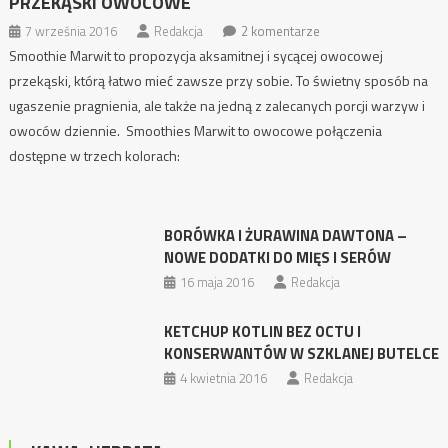
PRZEKĄSKI OWOCOWE
7 września 2016
Redakcja
2 komentarze
Smoothie Marwit to propozycja aksamitnej i sycącej owocowej
przekąski, którą łatwo mieć zawsze przy sobie. To świetny sposób na
ugaszenie pragnienia, ale także na jedną z zalecanych porcji warzyw i
owoców dziennie. Smoothies Marwit to owocowe połączenia
dostępne w trzech kolorach:
BORÓWKA I ŻURAWINA DAWTONA –
NOWE DODATKI DO MIĘS I SERÓW
16 maja 2016
Redakcja
KETCHUP KOTLIN BEZ OCTU I
KONSERWANTÓW W SZKLANEJ BUTELCE
4 kwietnia 2016
Redakcja