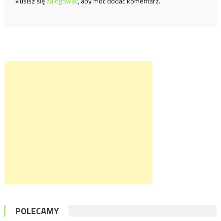
Musisz się
zalogować
, aby móc dodać komentarz.
POLECAMY