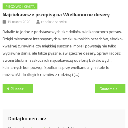
PIECZYWO I CIASTA
Najciekawsze przepisy na Wielkanocne desery
19 marca 2020
redakcja serwisu
Bakalie to jedne z podstawowych składników wielkanocnych potraw.
Dzięki mieszance intensywnych w smaku włoskich orzechów, słodko-
kwaśnej żurawinie czy miękkiej suszonej moreli powstają nie tylko
wytrawne dania, ale także pyszne, świąteczne desery. Spraw radość
swoim bliskim i zaskocz ich najciekawszą odsłoną bakaliowych,
kulinarnych kompozycji. Spotkania przy wielkanocnym stole to
możliwość do długich rozmów z rodziną i […]
Nawigacja
Plusssz Up z Guaraną na zimowy spadek energii
Guatemala Casi Cielo ze Starbucks
wpisu
Dodaj komentarz