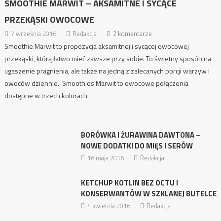
SMOOTHIE MARWIT – AKSAMITNE I SYCĄCE
PRZEKĄSKI OWOCOWE
7 września 2016
Redakcja
2 komentarze
Smoothie Marwit to propozycja aksamitnej i sycącej owocowej
przekąski, którą łatwo mieć zawsze przy sobie. To świetny sposób na
ugaszenie pragnienia, ale także na jedną z zalecanych porcji warzyw i
owoców dziennie. Smoothies Marwit to owocowe połączenia
dostępne w trzech kolorach:
BORÓWKA I ŻURAWINA DAWTONA –
NOWE DODATKI DO MIĘS I SERÓW
16 maja 2016
Redakcja
KETCHUP KOTLIN BEZ OCTU I
KONSERWANTÓW W SZKLANEJ BUTELCE
4 kwietnia 2016
Redakcja