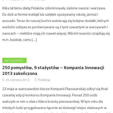
Kilka lat temu dietę Polaków zdominowały zielone owoce i warzywa.
Do dziś w formie koktajli lub sałatek spożywamy rukolę, jarmuż i
avocado. Teraz do naszej kuchni wdzierają się kolejne dodatki, których
wartości odżywcze porównywane są z tymi zawartymi w warzywach i
owocach – niektóre mają ich nawet więcej. Wśród nowości znajdują się
m.in. baobab, camu […]
AKTUALNOŚCI
250 pomysłów, 9 stażystów – Kompania Innowacji
2013 zakończona
26 czerwca 2013
Redakcja
23 maja w warszawskim biurze Kompanii Piwowarskiej odbył się finał
czwartej edycji konkursu Kompania Innowacji. Ponad 250 osób
walczyło w nim o staż u lidera branży piwowarskiej. W tym roku dla
młodych ludzi przygotowano łącznie aż dziewięć miejsc stażowych w