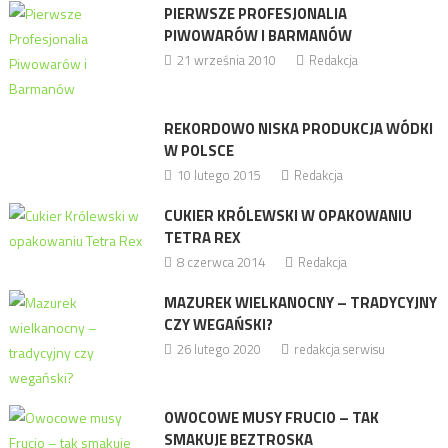
PIERWSZE PROFESJONALIA
PIWOWARÓW I BARMANÓW
21 września 2010
Redakcja
REKORDOWO NISKA PRODUKCJA WÓDKI
W POLSCE
10 lutego 2015
Redakcja
CUKIER KRÓLEWSKI W OPAKOWANIU
TETRA REX
8 czerwca 2014
Redakcja
MAZUREK WIELKANOCNY – TRADYCYJNY
CZY WEGAŃSKI?
26 lutego 2020
redakcja serwisu
OWOCOWE MUSY FRUCIO – TAK
SMAKUJE BEZTROSKA