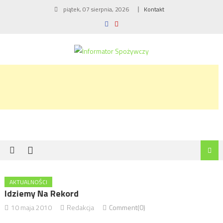
Skip
piątek, 07 sierpnia, 2026
Kontakt
to
content
AKTUALNOŚCI
Idziemy Na Rekord
10 maja 2010
Redakcja
Comment(0)