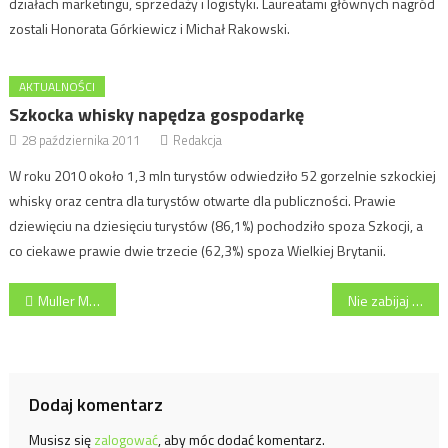
działach marketingu, sprzedaży i logistyki. Laureatami głównych nagród
zostali Honorata Górkiewicz i Michał Rakowski.
AKTUALNOŚCI
Szkocka whisky napędza gospodarkę
28 października 2011
Redakcja
W roku 2010 około 1,3 mln turystów odwiedziło 52 gorzelnie szkockiej
whisky oraz centra dla turystów otwarte dla publiczności. Prawie
dziewięciu na dziesięciu turystów (86,1%) pochodziło spoza Szkocji, a
co ciekawe prawie dwie trzecie (62,3%) spoza Wielkiej Brytanii.
Nawigacja
Muller Mix – Innowacją Roku 2010
Nie zabijaj witamin! Startuje kampania Jana Niezbędnego
wpisu
Dodaj komentarz
Musisz się
zalogować
, aby móc dodać komentarz.