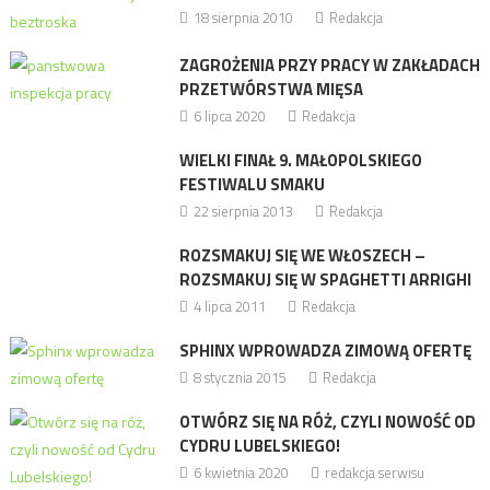
18 sierpnia 2010
Redakcja
ZAGROŻENIA PRZY PRACY W ZAKŁADACH
PRZETWÓRSTWA MIĘSA
6 lipca 2020
Redakcja
WIELKI FINAŁ 9. MAŁOPOLSKIEGO
FESTIWALU SMAKU
22 sierpnia 2013
Redakcja
ROZSMAKUJ SIĘ WE WŁOSZECH –
ROZSMAKUJ SIĘ W SPAGHETTI ARRIGHI
4 lipca 2011
Redakcja
SPHINX WPROWADZA ZIMOWĄ OFERTĘ
8 stycznia 2015
Redakcja
OTWÓRZ SIĘ NA RÓŻ, CZYLI NOWOŚĆ OD
CYDRU LUBELSKIEGO!
6 kwietnia 2020
redakcja serwisu