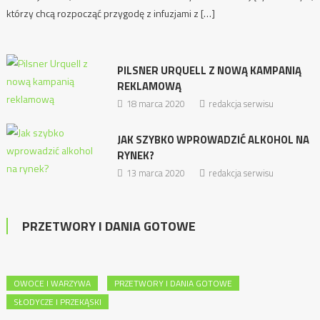
którzy chcą rozpocząć przygodę z infuzjami z […]
PILSNER URQUELL Z NOWĄ KAMPANIĄ
REKLAMOWĄ
18 marca 2020
redakcja serwisu
JAK SZYBKO WPROWADZIĆ ALKOHOL NA
RYNEK?
13 marca 2020
redakcja serwisu
PRZETWORY I DANIA GOTOWE
OWOCE I WARZYWA
PRZETWORY I DANIA GOTOWE
SŁODYCZE I PRZEKĄSKI