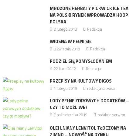
MROŻONE HERBATY PICKWICK ICE TEA
NA POLSKI RYNEK WPROWADZA HOOP
POLSKA
2 lutego 2013
Redakcja
WIOSNA W PEŁNI SIŁ
8 kwietnia 2010
Redakcja
PODZIEL SIĘ POMYSŁODANIEM
22 lipca 2012
Redakcja
PRZEPISY NA KULTOWY BIGOS
1 lutego 2019
redakcja serwisu
LODY PEŁNE ZDROWYCH DODATKÓW –
CZY TO MOŻLIWE?
7 października 2019
redakcja serwisu
OLEJ LNIANY LENVITOL TŁOCZONY NA
ZIMNO – NOWOŚĆ NA RYNKU