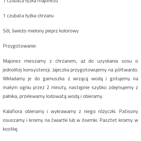
1 czubata łyżka majonezu
1 czubata łyżka chrzanu
Sól, świeżo mielony pieprz kolorowy
Przygotowanie:
Majonez mieszamy z chrzanem, aż do uzyskania sosu o
jednolitej konsystencji. Jajeczka przygotowujemy na półtwardo.
Wkładamy je do garnuszka z wrzącą wodą i gotujemy na
małym ogniu przez 2 minuty, następnie szybko zdejmujemy z
palnika, przelewamy lodowatą wodą i obieramy.
Kalafiora obieramy i wykrawamy z niego różyczki. Patisony
osuszamy i kroimy na ćwiartki lub w ósemki. Pasztet kroimy w
kostkę.