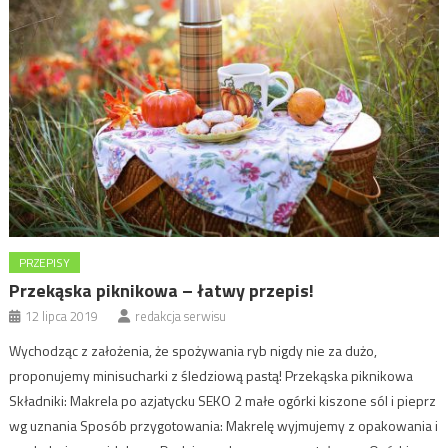
PRZEPISY
Przekąska piknikowa – łatwy przepis!
12 lipca 2019
redakcja serwisu
Wychodząc z założenia, że spożywania ryb nigdy nie za dużo,
proponujemy minisucharki z śledziową pastą! Przekąska piknikowa
Składniki: Makrela po azjatycku SEKO 2 małe ogórki kiszone sól i pieprz
wg uznania Sposób przygotowania: Makrelę wyjmujemy z opakowania i