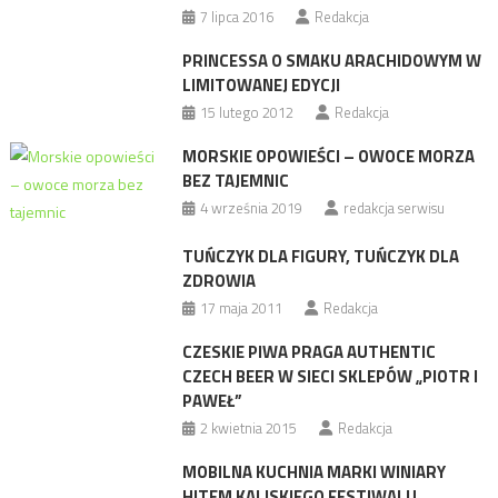
7 lipca 2016
Redakcja
PRINCESSA O SMAKU ARACHIDOWYM W
LIMITOWANEJ EDYCJI
15 lutego 2012
Redakcja
MORSKIE OPOWIEŚCI – OWOCE MORZA
BEZ TAJEMNIC
4 września 2019
redakcja serwisu
TUŃCZYK DLA FIGURY, TUŃCZYK DLA
ZDROWIA
17 maja 2011
Redakcja
CZESKIE PIWA PRAGA AUTHENTIC
CZECH BEER W SIECI SKLEPÓW „PIOTR I
PAWEŁ”
2 kwietnia 2015
Redakcja
MOBILNA KUCHNIA MARKI WINIARY
HITEM KALISKIEGO FESTIWALU