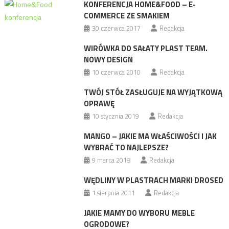
KONFERENCJA HOME&FOOD – E-
COMMERCE ZE SMAKIEM
30 czerwca 2017
Redakcja
WIRÓWKA DO SAŁATY PLAST TEAM.
NOWY DESIGN
10 czerwca 2010
Redakcja
TWÓJ STÓŁ ZASŁUGUJE NA WYJĄTKOWĄ
OPRAWĘ
10 stycznia 2019
Redakcja
MANGO – JAKIE MA WŁAŚCIWOŚCI I JAK
WYBRAĆ TO NAJLEPSZE?
9 marca 2018
Redakcja
WĘDLINY W PLASTRACH MARKI DROSED
1 sierpnia 2011
Redakcja
JAKIE MAMY DO WYBORU MEBLE
OGRODOWE?