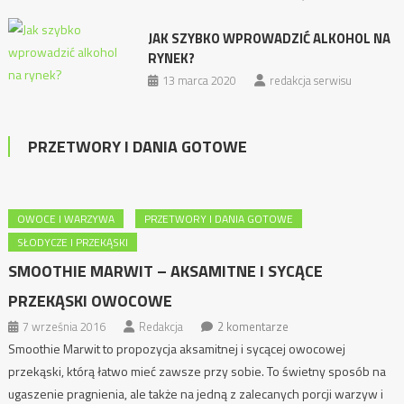
JAK SZYBKO WPROWADZIĆ ALKOHOL NA
RYNEK?
13 marca 2020
redakcja serwisu
PRZETWORY I DANIA GOTOWE
OWOCE I WARZYWA
PRZETWORY I DANIA GOTOWE
SŁODYCZE I PRZEKĄSKI
SMOOTHIE MARWIT – AKSAMITNE I SYCĄCE
PRZEKĄSKI OWOCOWE
7 września 2016
Redakcja
2 komentarze
Smoothie Marwit to propozycja aksamitnej i sycącej owocowej
przekąski, którą łatwo mieć zawsze przy sobie. To świetny sposób na
ugaszenie pragnienia, ale także na jedną z zalecanych porcji warzyw i