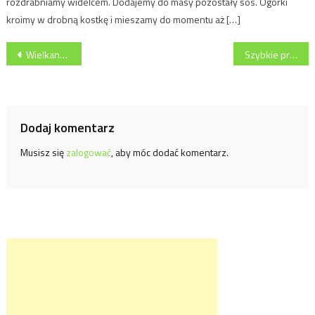
rozdrabniamy widelcem. Dodajemy do masy pozostały sos. Ogórki
kroimy w drobną kostkę i mieszamy do momentu aż […]
Nawigacja
Wielkanocne dania z pomysłem
Szybkie przepisy na wyborne infuzje prosto z Muzeum Polskiej Wódki
wpisu
Dodaj komentarz
Musisz się
zalogować
, aby móc dodać komentarz.