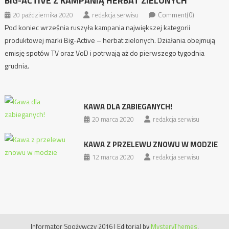
BIG-ACTIVE Z KAMPANIĄ HERBAT ZIELONYCH
20 października 2020
redakcja serwisu
Comment(0)
Pod koniec września ruszyła kampania największej kategorii
produktowej marki Big-Active – herbat zielonych. Działania obejmują
emisję spotów TV oraz VoD i potrwają aż do pierwszego tygodnia
grudnia.
KAWA DLA ZABIEGANYCH!
20 marca 2020
redakcja serwisu
KAWA Z PRZELEWU ZNOWU W MODZIE
12 marca 2020
redakcja serwisu
Informator Spożywczy 2016
|
Editorial by
MysteryThemes
.