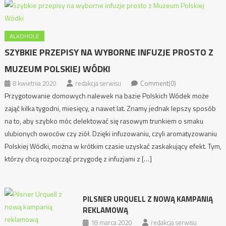
ALKOHOLE
SZYBKIE PRZEPISY NA WYBORNE INFUZJE PROSTO Z
MUZEUM POLSKIEJ WÓDKI
8 kwietnia 2020
redakcja serwisu
Comment(0)
Przygotowanie domowych nalewek na bazie Polskich Wódek może
zająć kilka tygodni, miesięcy, a nawet lat. Znamy jednak lepszy sposób
na to, aby szybko móc delektować się rasowym trunkiem o smaku
ulubionych owoców czy ziół. Dzięki infuzowaniu, czyli aromatyzowaniu
Polskiej Wódki, można w krótkim czasie uzyskać zaskakujący efekt. Tym,
którzy chcą rozpocząć przygodę z infuzjami z […]
PILSNER URQUELL Z NOWĄ KAMPANIĄ
REKLAMOWĄ
18 marca 2020
redakcja serwisu