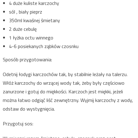
4 duże kuliste karczochy
sól , biały pieprz
350ml kwaśnej śmietany
2 duże cebulę
1 łyżka octu winnego
4-6 posiekanych ząbków czosnku
Sposób przygotowania:
Odetnij łodygi karczochów tak, by stabilnie leżały na talerzu.
Włóż karczochy do wrzącej wody tak, żeby były częściowo
zanurzone i gotuj do miękkości. Karczoch jest miękki, jeżeli
można łatwo odgiąć liść zewnętrzny. Wyjmij karczochy z wody,
odstaw do wystygnięcia.
Przygotuj sos: