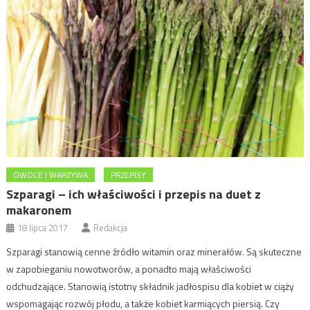
OWOCE I WARZYWA
PRZEPISY
Szparagi – ich właściwości i przepis na duet z
makaronem
18 lipca 2017
Redakcja
Szparagi stanowią cenne źródło witamin oraz minerałów. Są skuteczne
w zapobieganiu nowotworów, a ponadto mają właściwości
odchudzające. Stanowią istotny składnik jadłospisu dla kobiet w ciąży
wspomagając rozwój płodu, a także kobiet karmiących piersią. Czy