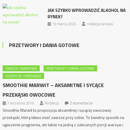
JAK SZYBKO WPROWADZIĆ ALKOHOL NA
RYNEK?
13 marca 2020
redakcja serwisu
PRZETWORY I DANIA GOTOWE
OWOCE I WARZYWA
PRZETWORY I DANIA GOTOWE
SŁODYCZE I PRZEKĄSKI
SMOOTHIE MARWIT – AKSAMITNE I SYCĄCE
PRZEKĄSKI OWOCOWE
7 września 2016
Redakcja
2 komentarze
Smoothie Marwit to propozycja aksamitnej i sycącej owocowej
przekąski, którą łatwo mieć zawsze przy sobie. To świetny sposób na
ugaszenie pragnienia, ale także na jedną z zalecanych porcji warzyw i