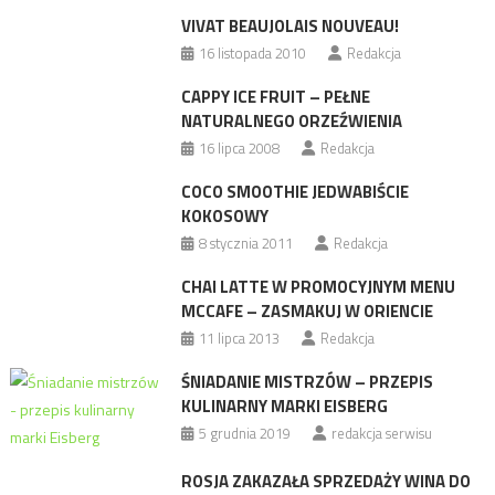
VIVAT BEAUJOLAIS NOUVEAU!
16 listopada 2010
Redakcja
CAPPY ICE FRUIT – PEŁNE
NATURALNEGO ORZEŹWIENIA
16 lipca 2008
Redakcja
COCO SMOOTHIE JEDWABIŚCIE
KOKOSOWY
8 stycznia 2011
Redakcja
CHAI LATTE W PROMOCYJNYM MENU
MCCAFE – ZASMAKUJ W ORIENCIE
11 lipca 2013
Redakcja
ŚNIADANIE MISTRZÓW – PRZEPIS
KULINARNY MARKI EISBERG
5 grudnia 2019
redakcja serwisu
ROSJA ZAKAZAŁA SPRZEDAŻY WINA DO