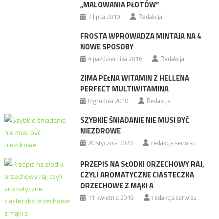
„MALOWANIA PŁOTÓW”
7 lipca 2010
Redakcja
FROSTA WPROWADZA MINTAJA NA 4
NOWE SPOSOBY
4 października 2016
Redakcja
ZIMA PEŁNA WITAMIN Z HELLENA
PERFECT MULTIWITAMINA
8 grudnia 2010
Redakcja
SZYBKIE ŚNIADANIE NIE MUSI BYĆ
NIEZDROWE
20 stycznia 2020
redakcja serwisu
PRZEPIS NA SŁODKI ORZECHOWY RAJ,
CZYLI AROMATYCZNE CIASTECZKA
ORZECHOWE Z MĄKI A
11 kwietnia 2019
redakcja serwisu