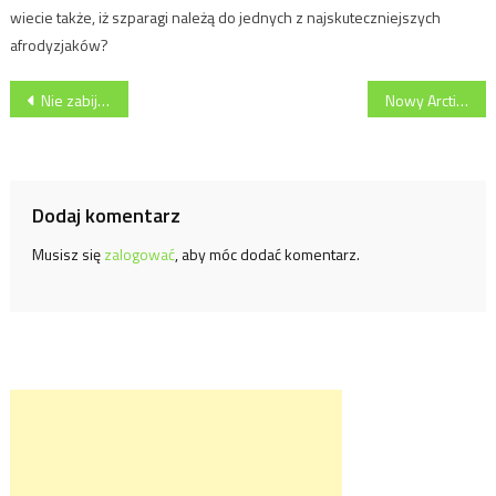
wiecie także, iż szparagi należą do jednych z najskuteczniejszych
afrodyzjaków?
Nawigacja
Nie zabijaj witamin! Startuje kampania Jana Niezbędnego
Nowy Arctic
wpisu
Dodaj komentarz
Musisz się
zalogować
, aby móc dodać komentarz.