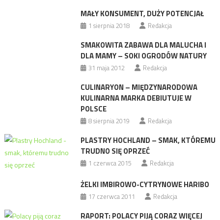
MAŁY KONSUMENT, DUŻY POTENCJAŁ
1 sierpnia 2018
Redakcja
SMAKOWITA ZABAWA DLA MALUCHA I
DLA MAMY – SOKI OGRODÓW NATURY
31 maja 2012
Redakcja
CULINARYON – MIĘDZYNARODOWA
KULINARNA MARKA DEBIUTUJE W
POLSCE
8 sierpnia 2019
Redakcja
PLASTRY HOCHLAND – SMAK, KTÓREMU
TRUDNO SIĘ OPRZEĆ
1 czerwca 2015
Redakcja
ŻELKI IMBIROWO-CYTRYNOWE HARIBO
17 czerwca 2011
Redakcja
RAPORT: POLACY PIJĄ CORAZ WIĘCEJ