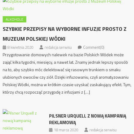
ALKOHOLE
SZYBKIE PRZEPISY NA WYBORNE INFUZJE PROSTO Z
MUZEUM POLSKIEJ WÓDKI
8 kwietnia 2020
redakcja serwisu
Comment(0)
Przygotowanie domowych nalewek na bazie Polskich Wódek może
zająć kilka tygodni, miesięcy, a nawet lat. Znamy jednak lepszy sposób
na to, aby szybko móc delektować się rasowym trunkiem o smaku
ulubionych owoców czy ziół. Dzięki infuzowaniu, czyli aromatyzowaniu
Polskiej Wódki, można w krótkim czasie uzyskać zaskakujący efekt. Tym,
którzy chcą rozpocząć przygodę z infuzjami z […]
PILSNER URQUELL Z NOWĄ KAMPANIĄ
REKLAMOWĄ
18 marca 2020
redakcja serwisu