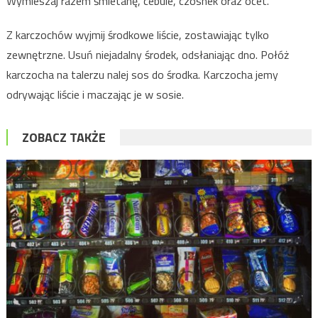
Wymieszaj razem śmietanę, cebule, czosnek oraz ocet.
Z karczochów wyjmij środkowe liście, zostawiając tylko
zewnętrzne. Usuń niejadalny środek, odsłaniając dno. Połóż
karczocha na talerzu nalej sos do środka. Karczocha jemy
odrywając liście i maczając je w sosie.
ZOBACZ TAKŻE