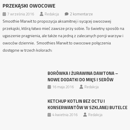
PRZEKĄSKI OWOCOWE
7 września 2016
Redakcja
2 komentarze
Smoothie Marwit to propozycja aksamitnej i sycącej owocowej
przekąski, którą łatwo mieć zawsze przy sobie. To świetny sposób na
ugaszenie pragnienia, ale także na jedną z zalecanych porcji warzyw i
owoców dziennie. Smoothies Marwit to owocowe połączenia
dostępne w trzech kolorach:
BORÓWKA I ŻURAWINA DAWTONA –
NOWE DODATKI DO MIĘS I SERÓW
16 maja 2016
Redakcja
KETCHUP KOTLIN BEZ OCTU I
KONSERWANTÓW W SZKLANEJ BUTELCE
4 kwietnia 2016
Redakcja