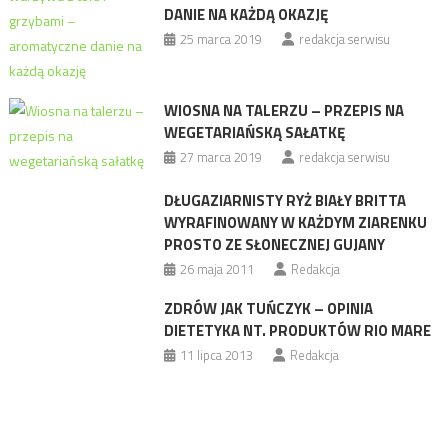
DANIE NA KAŻDĄ OKAZJĘ
25 marca 2019
redakcja serwisu
WIOSNA NA TALERZU – PRZEPIS NA
WEGETARIAŃSKĄ SAŁATKĘ
27 marca 2019
redakcja serwisu
DŁUGAZIARNISTY RYŻ BIAŁY BRITTA
WYRAFINOWANY W KAŻDYM ZIARENKU
PROSTO ZE SŁONECZNEJ GUJANY
26 maja 2011
Redakcja
ZDRÓW JAK TUŃCZYK – OPINIA
DIETETYKA NT. PRODUKTÓW RIO MARE
11 lipca 2013
Redakcja