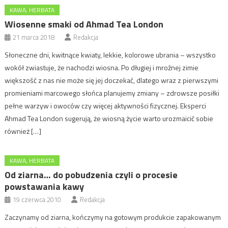
KAWA, HERBATA
Wiosenne smaki od Ahmad Tea London
21 marca 2018
Redakcja
Słoneczne dni, kwitnące kwiaty, lekkie, kolorowe ubrania – wszystko
wokół zwiastuje, że nachodzi wiosna. Po długiej i mroźnej zimie
większość z nas nie może się jej doczekać, dlatego wraz z pierwszymi
promieniami marcowego słońca planujemy zmiany – zdrowsze posiłki
pełne warzyw i owoców czy więcej aktywności fizycznej. Eksperci
Ahmad Tea London sugerują, że wiosną życie warto urozmaicić sobie
również […]
KAWA, HERBATA
Od ziarna… do pobudzenia czyli o procesie
powstawania kawy
19 czerwca 2010
Redakcja
Zaczynamy od ziarna, kończymy na gotowym produkcie zapakowanym