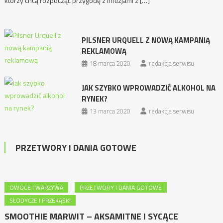
którzy chcą rozpocząć przygodę z infuzjami z […]
PILSNER URQUELL Z NOWĄ KAMPANIĄ
REKLAMOWĄ
18 marca 2020
redakcja serwisu
JAK SZYBKO WPROWADZIĆ ALKOHOL NA
RYNEK?
13 marca 2020
redakcja serwisu
PRZETWORY I DANIA GOTOWE
OWOCE I WARZYWA
PRZETWORY I DANIA GOTOWE
SŁODYCZE I PRZEKĄSKI
SMOOTHIE MARWIT – AKSAMITNE I SYCĄCE