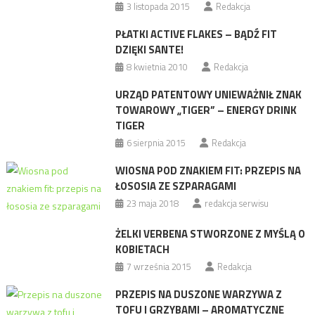
3 listopada 2015
Redakcja
PŁATKI ACTIVE FLAKES – BĄDŹ FIT
DZIĘKI SANTE!
8 kwietnia 2010
Redakcja
URZĄD PATENTOWY UNIEWAŻNIŁ ZNAK
TOWAROWY „TIGER” – ENERGY DRINK
TIGER
6 sierpnia 2015
Redakcja
WIOSNA POD ZNAKIEM FIT: PRZEPIS NA
ŁOSOSIA ZE SZPARAGAMI
23 maja 2018
redakcja serwisu
ŻELKI VERBENA STWORZONE Z MYŚLĄ O
KOBIETACH
7 września 2015
Redakcja
PRZEPIS NA DUSZONE WARZYWA Z
TOFU I GRZYBAMI – AROMATYCZNE