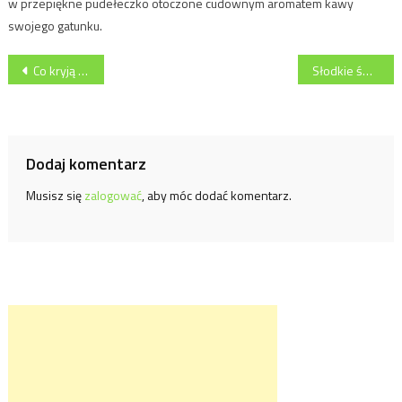
w przepiękne pudełeczko otoczone cudownym aromatem kawy
swojego gatunku.
Nawigacja
Co kryją morele?
Słodkie święta z Wawelem
wpisu
Dodaj komentarz
Musisz się
zalogować
, aby móc dodać komentarz.