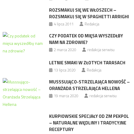
ROZSMAKUJ SIĘ WE WŁOSZECH –
ROZSMAKUJ SIĘ W SPAGHETTI ARRIGHI
4 lipca 2011
Redakcja
CZY PODATEK OD MIĘSA WYSZEDŁBY
NAM NA ZDROWIE?
2 marca 2020
redakcja serwisu
LETNIE SMAKI W ZŁOTYCH TARASACH
13 lipca 2020
Redakcja
MUSSSUJĄCO-STRZELAJĄCA NOWOŚĆ –
ORANŻADA STRZELAJĄCA HELLENA
19 marca 2020
redakcja serwisu
KURPIOWSKIE SPECJAŁY OD ZM PEKPOL
– NATURALNE WĘDLINY I TRADYCYJNE
RECEPTURY