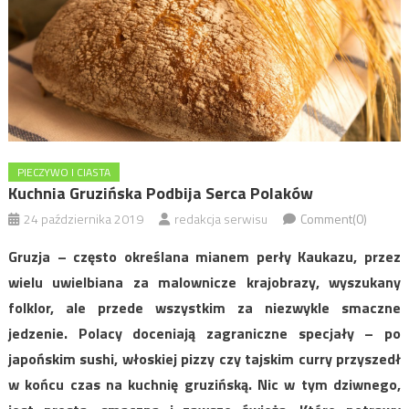
PIECZYWO I CIASTA
Kuchnia Gruzińska Podbija Serca Polaków
24 października 2019
redakcja serwisu
Comment(0)
Gruzja – często określana mianem perły Kaukazu, przez
wielu uwielbiana za malownicze krajobrazy, wyszukany
folklor, ale przede wszystkim za niezwykle smaczne
jedzenie. Polacy doceniają zagraniczne specjały – po
japońskim sushi, włoskiej pizzy czy tajskim curry przyszedł
w końcu czas na kuchnię gruzińską. Nic w tym dziwnego,