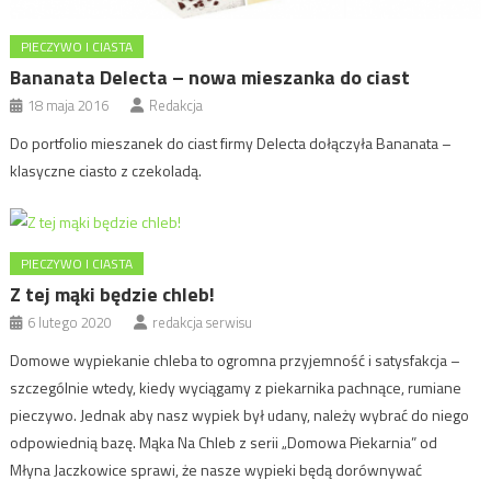
PIECZYWO I CIASTA
Bananata Delecta – nowa mieszanka do ciast
18 maja 2016
Redakcja
Do portfolio mieszanek do ciast firmy Delecta dołączyła Bananata –
klasyczne ciasto z czekoladą.
PIECZYWO I CIASTA
Z tej mąki będzie chleb!
6 lutego 2020
redakcja serwisu
Domowe wypiekanie chleba to ogromna przyjemność i satysfakcja –
szczególnie wtedy, kiedy wyciągamy z piekarnika pachnące, rumiane
pieczywo. Jednak aby nasz wypiek był udany, należy wybrać do niego
odpowiednią bazę. Mąka Na Chleb z serii „Domowa Piekarnia” od
Młyna Jaczkowice sprawi, że nasze wypieki będą dorównywać