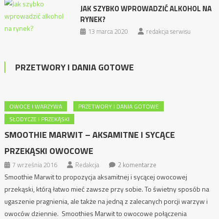
JAK SZYBKO WPROWADZIĆ ALKOHOL NA
RYNEK?
13 marca 2020
redakcja serwisu
PRZETWORY I DANIA GOTOWE
OWOCE I WARZYWA
PRZETWORY I DANIA GOTOWE
SŁODYCZE I PRZEKĄSKI
SMOOTHIE MARWIT – AKSAMITNE I SYCĄCE
PRZEKĄSKI OWOCOWE
7 września 2016
Redakcja
2 komentarze
Smoothie Marwit to propozycja aksamitnej i sycącej owocowej
przekąski, którą łatwo mieć zawsze przy sobie. To świetny sposób na
ugaszenie pragnienia, ale także na jedną z zalecanych porcji warzyw i
owoców dziennie. Smoothies Marwit to owocowe połączenia