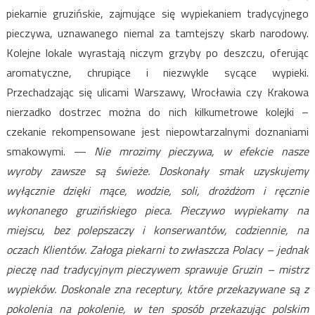
piekarnie gruzińskie, zajmujące się wypiekaniem tradycyjnego
pieczywa, uznawanego niemal za tamtejszy skarb narodowy.
Kolejne lokale wyrastają niczym grzyby po deszczu, oferując
aromatyczne, chrupiące i niezwykle sycące wypieki.
Przechadzając się ulicami Warszawy, Wrocławia czy Krakowa
nierzadko dostrzec można do nich kilkumetrowe kolejki –
czekanie rekompensowane jest niepowtarzalnymi doznaniami
smakowymi. —
Nie mrozimy pieczywa, w efekcie nasze
wyroby zawsze są świeże. Doskonały smak uzyskujemy
wyłącznie dzięki mące, wodzie, soli, drożdżom i ręcznie
wykonanego gruzińskiego pieca. Pieczywo wypiekamy na
miejscu, bez polepszaczy i konserwantów, codziennie, na
oczach Klientów. Załoga piekarni to zwłaszcza Polacy – jednak
pieczę nad tradycyjnym pieczywem sprawuje Gruzin – mistrz
wypieków. Doskonale zna receptury, które przekazywane są z
pokolenia na pokolenie, w ten sposób przekazując polskim