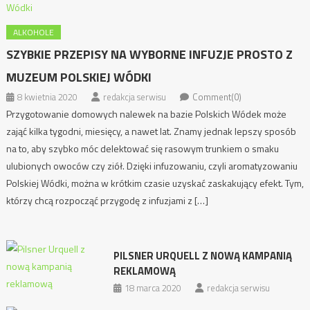
ALKOHOLE
SZYBKIE PRZEPISY NA WYBORNE INFUZJE PROSTO Z
MUZEUM POLSKIEJ WÓDKI
8 kwietnia 2020
redakcja serwisu
Comment(0)
Przygotowanie domowych nalewek na bazie Polskich Wódek może
zająć kilka tygodni, miesięcy, a nawet lat. Znamy jednak lepszy sposób
na to, aby szybko móc delektować się rasowym trunkiem o smaku
ulubionych owoców czy ziół. Dzięki infuzowaniu, czyli aromatyzowaniu
Polskiej Wódki, można w krótkim czasie uzyskać zaskakujący efekt. Tym,
którzy chcą rozpocząć przygodę z infuzjami z […]
PILSNER URQUELL Z NOWĄ KAMPANIĄ
REKLAMOWĄ
18 marca 2020
redakcja serwisu