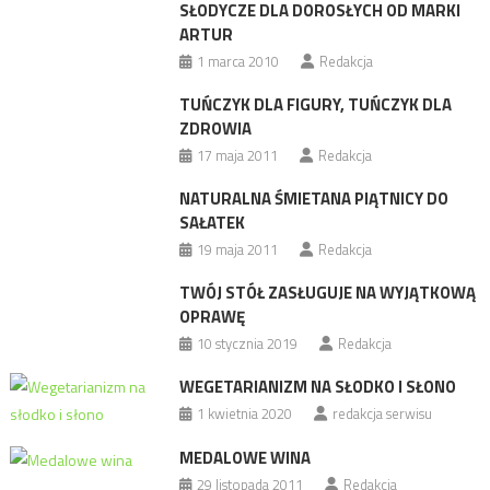
SŁODYCZE DLA DOROSŁYCH OD MARKI
ARTUR
1 marca 2010
Redakcja
TUŃCZYK DLA FIGURY, TUŃCZYK DLA
ZDROWIA
17 maja 2011
Redakcja
NATURALNA ŚMIETANA PIĄTNICY DO
SAŁATEK
19 maja 2011
Redakcja
TWÓJ STÓŁ ZASŁUGUJE NA WYJĄTKOWĄ
OPRAWĘ
10 stycznia 2019
Redakcja
WEGETARIANIZM NA SŁODKO I SŁONO
1 kwietnia 2020
redakcja serwisu
MEDALOWE WINA
29 listopada 2011
Redakcja