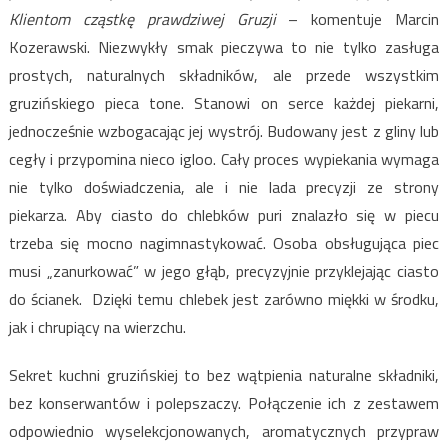
Klientom cząstkę prawdziwej Gruzji
– komentuje Marcin
Kozerawski. Niezwykły smak pieczywa to nie tylko zasługa
prostych, naturalnych składników, ale przede wszystkim
gruzińskiego pieca tone. Stanowi on serce każdej piekarni,
jednocześnie wzbogacając jej wystrój. Budowany jest z gliny lub
cegły i przypomina nieco igloo. Cały proces wypiekania wymaga
nie tylko doświadczenia, ale i nie lada precyzji ze strony
piekarza. Aby ciasto do chlebków puri znalazło się w piecu
trzeba się mocno nagimnastykować. Osoba obsługująca piec
musi „zanurkować” w jego głąb, precyzyjnie przyklejając ciasto
do ścianek. Dzięki temu chlebek jest zarówno miękki w środku,
jak i chrupiący na wierzchu.
Sekret kuchni gruzińskiej to bez wątpienia naturalne składniki,
bez konserwantów i polepszaczy. Połączenie ich z zestawem
odpowiednio wyselekcjonowanych, aromatycznych przypraw