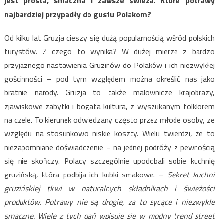
jest prosta, smaczna i zawsze świeża. Które potrawy
najbardziej przypadły do gustu Polakom?
Od kilku lat Gruzja cieszy się dużą popularnością wśród polskich
turystów. Z czego to wynika? W dużej mierze z bardzo
przyjaznego nastawienia Gruzinów do Polaków i ich niezwykłej
gościnności – pod tym względem można określić nas jako
bratnie narody. Gruzja to także malownicze krajobrazy,
zjawiskowe zabytki i bogata kultura, z wyszukanym folklorem
na czele. To kierunek odwiedzany często przez młode osoby, ze
względu na stosunkowo niskie koszty. Wielu twierdzi, że to
niezapomniane doświadczenie – na jednej podróży z pewnością
się nie skończy. Polacy szczególnie upodobali sobie kuchnię
gruzińską, która podbija ich kubki smakowe. –
Sekret kuchni
gruzińskiej tkwi w naturalnych składnikach i świeżości
produktów. Potrawy nie są drogie, za to sycące i niezwykle
smaczne. Wiele z tych dań wpisuje się w modny trend street