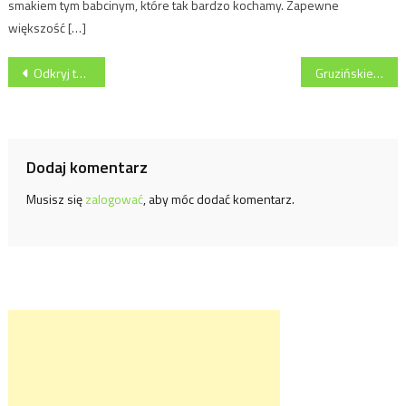
smakiem tym babcinym, które tak bardzo kochamy. Zapewne
większość […]
Nawigacja
Odkryj to, co dobre dla maluszka – 6 nowych smaków kaszek BoboVita PORCJA ZBÓŻ
Gruzińskie puri, grecka pita i włoska piada,czyli wypieki z różnych stron świata
wpisu
Dodaj komentarz
Musisz się
zalogować
, aby móc dodać komentarz.