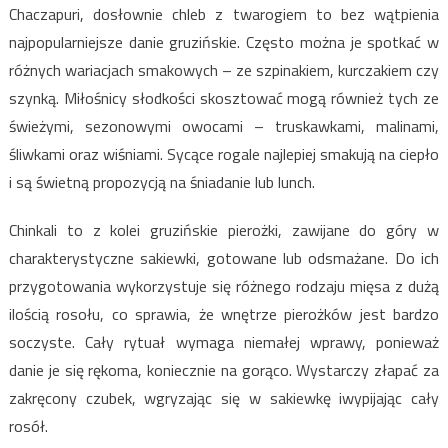
Chaczapuri, dosłownie chleb z twarogiem to bez wątpienia
najpopularniejsze danie gruzińskie. Często można je spotkać w
różnych wariacjach smakowych – ze szpinakiem, kurczakiem czy
szynką. Miłośnicy słodkości skosztować mogą również tych ze
świeżymi, sezonowymi owocami – truskawkami, malinami,
śliwkami oraz wiśniami. Sycące rogale najlepiej smakują na ciepło
i są świetną propozycją na śniadanie lub lunch.
Chinkali to z kolei gruzińskie pierożki, zawijane do góry w
charakterystyczne sakiewki, gotowane lub odsmażane. Do ich
przygotowania wykorzystuje się różnego rodzaju mięsa z dużą
ilością rosołu, co sprawia, że wnętrze pierożków jest bardzo
soczyste. Cały rytuał wymaga niemałej wprawy, ponieważ
danie je się rękoma, koniecznie na gorąco. Wystarczy złapać za
zakręcony czubek, wgryzając się w sakiewkę iwypijając cały
rosół.