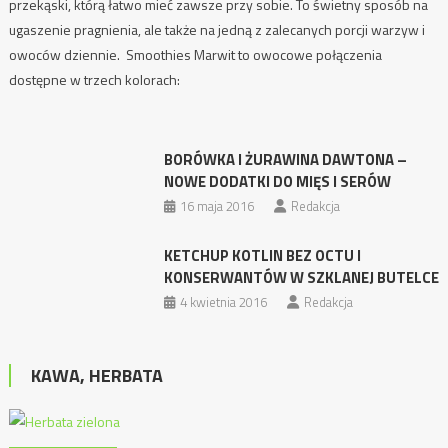
przekąski, którą łatwo mieć zawsze przy sobie. To świetny sposób na
ugaszenie pragnienia, ale także na jedną z zalecanych porcji warzyw i
owoców dziennie. Smoothies Marwit to owocowe połączenia
dostępne w trzech kolorach:
BORÓWKA I ŻURAWINA DAWTONA –
NOWE DODATKI DO MIĘS I SERÓW
16 maja 2016
Redakcja
KETCHUP KOTLIN BEZ OCTU I
KONSERWANTÓW W SZKLANEJ BUTELCE
4 kwietnia 2016
Redakcja
KAWA, HERBATA