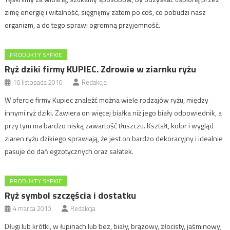
zimę energię i witalność, sięgnijmy zatem po coś, co pobudzi nasz
organizm, a do tego sprawi ogromną przyjemność.
PRODUKTY SYPKIE
Ryż dziki firmy KUPIEC. Zdrowie w ziarnku ryżu
16 listopada 2010
Redakcja
W ofercie firmy Kupiec znaleźć można wiele rodzajów ryżu, między
innymi ryż dziki. Zawiera on więcej białka niż jego biały odpowiednik, a
przy tym ma bardzo niską zawartość tłuszczu. Kształt, kolor i wygląd
ziaren ryżu dzikiego sprawiają, że jest on bardzo dekoracyjny i idealnie
pasuje do dań egzotycznych oraz sałatek.
PRODUKTY SYPKIE
Ryż symbol szczęścia i dostatku
4 marca 2010
Redakcja
Długi lub krótki, w łupinach lub bez, biały, brązowy, złocisty, jaśminowy;