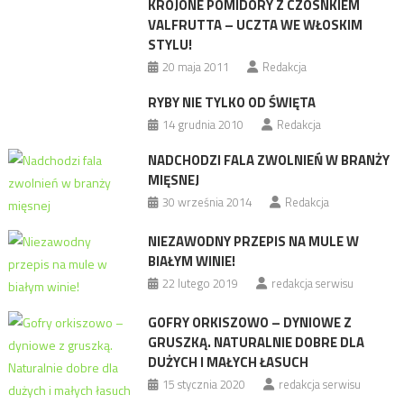
KROJONE POMIDORY Z CZOSNKIEM
VALFRUTTA – UCZTA WE WŁOSKIM
STYLU!
20 maja 2011
Redakcja
RYBY NIE TYLKO OD ŚWIĘTA
14 grudnia 2010
Redakcja
NADCHODZI FALA ZWOLNIEŃ W BRANŻY
MIĘSNEJ
30 września 2014
Redakcja
NIEZAWODNY PRZEPIS NA MULE W
BIAŁYM WINIE!
22 lutego 2019
redakcja serwisu
GOFRY ORKISZOWO – DYNIOWE Z
GRUSZKĄ. NATURALNIE DOBRE DLA
DUŻYCH I MAŁYCH ŁASUCH
15 stycznia 2020
redakcja serwisu