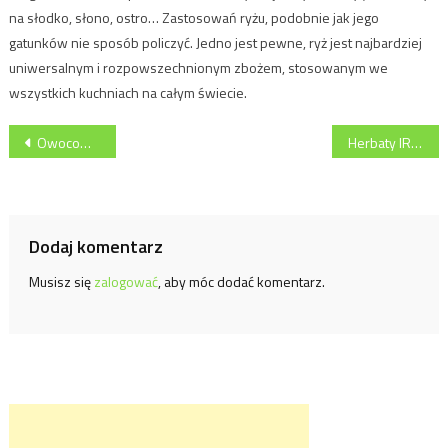
na słodko, słono, ostro… Zastosowań ryżu, podobnie jak jego
gatunków nie sposób policzyć. Jedno jest pewne, ryż jest najbardziej
uniwersalnym i rozpowszechnionym zbożem, stosowanym we
wszystkich kuchniach na całym świecie.
Nawigacja
Owocowe oblicze herbat IRVING
Herbaty IRVING inspiracją na letnie orzeźwienie
wpisu
Dodaj komentarz
Musisz się
zalogować
, aby móc dodać komentarz.