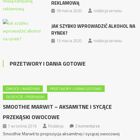
REKLAMOWĄ
18 marca 2020
redakcja serwisu
JAK SZYBKO WPROWADZIĆ ALKOHOL NA
RYNEK?
13 marca 2020
redakcja serwisu
PRZETWORY I DANIA GOTOWE
OWOCE I WARZYWA
PRZETWORY I DANIA GOTOWE
SŁODYCZE I PRZEKĄSKI
SMOOTHIE MARWIT – AKSAMITNE I SYCĄCE
PRZEKĄSKI OWOCOWE
7 września 2016
Redakcja
2 komentarze
Smoothie Marwit to propozycja aksamitnej i sycącej owocowej