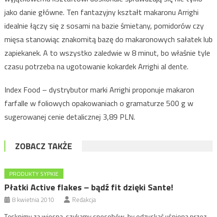
jako danie główne. Ten fantazyjny kształt makaronu Arrighi
idealnie łączy się z sosami na bazie śmietany, pomidorów czy
mięsa stanowiąc znakomitą bazę do makaronowych sałatek lub
zapiekanek. A to wszystko zaledwie w 8 minut, bo właśnie tyle
czasu potrzeba na ugotowanie kokardek Arrighi al dente.
Index Food – dystrybutor marki Arrighi proponuje makaron
farfalle w foliowych opakowaniach o gramaturze 500 g w
sugerowanej cenie detalicznej 3,89 PLN.
ZOBACZ TAKŻE
PRODUKTY SYPKIE
Płatki Active flakes – bądź fit dzięki Sante!
8 kwietnia 2010
Redakcja
Tęsknimy za wiosną, szukamy sposobów, by odzyskać uśpioną przez