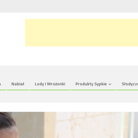
a
Nabiał
Lody I Mrożonki
Produkty Sypkie
Słodycz