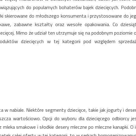
awiązujących do popularnych bohaterów bajek dziecięcych. Podob
arki skierowane do młodszego konsumenta i przystosowane do je
iekawe, zabawne kształty oraz wesołe opakowania. Co dziesią
ziecięcej. Mimo że udział ten utrzymuje się na podobnym poziomie 
oduktów dziecięcych w tej kategorii pod względem sprzeda
 w nabiale. Niektóre segmenty dziecięce, takie jak jogurty i dese
łaszcza wartościowo. Opcji do wyboru dla dziecięcego odbiorcy je
 mleka smakowe i słodkie desery mleczne po mleczne kanapki. O i
dsetek całej oferty w tej kategorii, to w serkach homogenizowany