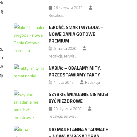
ek
26 czerwca 2013
ię
Redakcja
JAKOŚĆ, SMAK I WYGODA –
NOWE DANIA GOTOWE
PREMIUM
o.
6 marca 2020
redakcja serwisu
em
 w
NABIAŁ – OBALAMY MITY,
ej
PRZEDSTAWIAMY FAKTY
4 lipca 2017
Redakcja
SZYBKIE ŚNIADANIE NIE MUSI
BYĆ NIEZDROWE
20 stycznia 2020
redakcja serwisu
RIO MARE I ANNA STARMACH
– NOWA AMBASADORKA