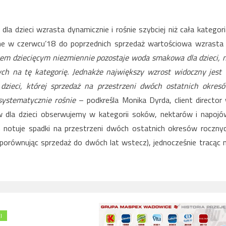
 dzieci wzrasta dynamicznie i rośnie szybciej niż cała kategori
ne w czerwcu’18 do poprzednich sprzedaż wartościowa wzrasta
em dziecięcym niezmiennie pozostaje woda smakowa dla dzieci, 
ch na tę kategorię. Jednakże największy wzrost widoczny jest
zieci, której sprzedaż na przestrzeni dwóch ostatnich okres
 systematycznie rośnie
– podkreśla Monika Dyrda, client director
 dla dzieci obserwujemy w kategorii soków, nektarów i napojó
notuje spadki na przestrzeni dwóch ostatnich okresów roczny
orównując sprzedaż do dwóch lat wstecz), jednocześnie tracąc 
I