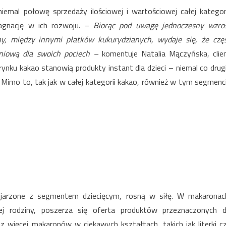
iemal połowę sprzedaży ilościowej i wartościowej całej kategori
agnację w ich rozwoju. –
Biorąc pod uwagę jednoczesny wzro
y, między innymi płatków kukurydzianych, wydaje się, że czę
aniową dla swoich pociech –
komentuje Natalia Mączyńska, clie
 rynku kakao stanowią produkty instant dla dzieci – niemal co drug
Mimo to, tak jak w całej kategorii kakao, również w tym segmenc
kojarzone z segmentem dziecięcym, rosną w siłę. W makaronac
ej rodziny, poszerza się oferta produktów przeznaczonych 
z więcej makaronów w ciekawych kształtach, takich jak literki c