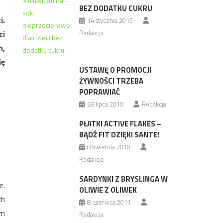
BEZ DODATKU CUKRU
i.
14 stycznia 2015
ci
Redakcja
h,
ię
USTAWĘ O PROMOCJI
ŻYWNOŚCI TRZEBA
POPRAWIAĆ
28 lipca 2010
Redakcja
PŁATKI ACTIVE FLAKES –
BĄDŹ FIT DZIĘKI SANTE!
8 kwietnia 2010
Redakcja
SARDYNKI Z BRYSLINGA W
e.
OLIWIE Z OLIWEK
ch
8 czerwca 2011
im
Redakcja