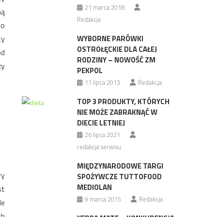
21 marca 2018
ną
Redakcja
go
ty
WYBORNE PARÓWKI
OSTROŁĘCKIE DLA CAŁEJ
od
RODZINY – NOWOŚĆ ZM
ży
PEKPOL
11 lipca 2013
Redakcja
TOP 3 PRODUKTY, KTÓRYCH
NIE MOŻE ZABRAKNĄĆ W
DIECIE LETNIEJ
26 lipca 2021
redakcja serwisu
MIĘDZYNARODOWE TARGI
ry
SPOŻYWCZE TUTTOFOOD
MEDIOLAN
st
9 marca 2015
Redakcja
le
ch