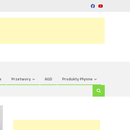
e
Przetwory
AGD
Produkty Płynne