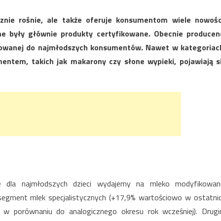
cznie rośnie, ale także oferuje konsumentom wiele nowośc
ne były głównie produkty certyfikowane. Obecnie producen
ierowanej do najmłodszych konsumentów. Nawet w kategoriac
entem, takich jak makarony czy słone wypieki, pojawiają s
e dla najmłodszych dzieci wydajemy na mleko modyfikowan
egment mlek specjalistycznych (+17,9% wartościowo w ostatni
w porównaniu do analogicznego okresu rok wcześniej). Drug