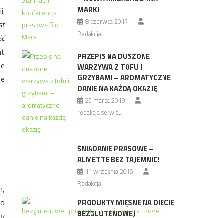
MARKI
i.
8 czerwca 2017
st
Redakcja
ść
nt
PRZEPIS NA DUSZONE
ie
WARZYWA Z TOFU I
GRZYBAMI – AROMATYCZNE
ie
DANIE NA KAŻDĄ OKAZJĘ
25 marca 2019
redakcja serwisu
ŚNIADANIE PRASOWE –
ALMETTE BEZ TAJEMNIC!
11 września 2015
Redakcja
h,
do
PRODUKTY MIĘSNE NA DIECIE
BEZGLUTENOWEJ
zy