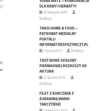
YERBA MATE – KONKURENCJA
DLA KAWY I HERBATY?
 i
20 listopada 2009
Redakcja
TARGI HOME & FOOD –
PATRONAT MEDIALNY
PORTALU
INFORMATORSPOZYWCZY.PL
7 marca 2017
Redakcja
TRZY NOWE ODSŁONY
ch
PIERNIKOWEJ ROZKOSZY OD
ów
ARTURA
21 grudnia 2010
Redakcja
FILET Z KURCZAKA Z
ŻURAWINĄ MARKI
TARCZYŃSKI
24 listopada 2010