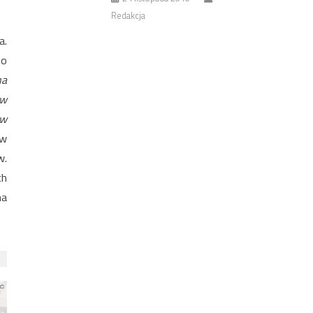
Redakcja
a.
 o
na
 w
ów
 w
w.
ch
na