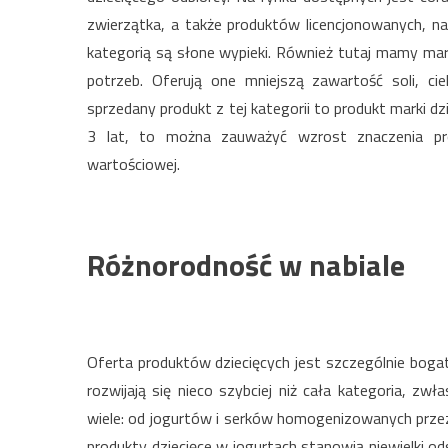
zwierzątka, a także produktów licencjonowanych, n
kategorią są słone wypieki. Również tutaj mamy m
potrzeb. Oferują one mniejszą zawartość soli, c
sprzedany produkt z tej kategorii to produkt marki d
3 lat, to można zauważyć wzrost znaczenia pr
wartościowej.
Różnorodność w nabiale
Oferta produktów dziecięcych jest szczególnie bogata
rozwijają się nieco szybciej niż cała kategoria, zw
wiele: od jogurtów i serków homogenizowanych przez
produkty dziecięce w jogurtach stanowią niewielki o