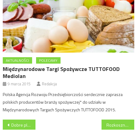
AKTUALNOŚCI
POLECAMY
Międzynarodowe Targi Spożywcze TUTTOFOOD
Mediolan
9 marca 2015
Redakcja
Polska Agencja Rozwoju Przedsiębiorczości serdecznie zaprasza
polskich producentów branży spożywczej* do udziału w
Międzynarodowych Targach Spożywczych TUTTOFOOD 2015.
Nawigacja
Dobre plony jęczmienia w Szkocji cieszą producentów whisky
Rozkoszna żurawina na co dzień i od święta