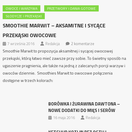
OWOCE I WARZYWA
PRZETWORY I DANIA GOTOWE
SŁODYCZE I PRZEKĄSKI
SMOOTHIE MARWIT – AKSAMITNE I SYCĄCE
PRZEKĄSKI OWOCOWE
7 września 2016
Redakcja
2 komentarze
Smoothie Marwit to propozycja aksamitnej i sycącej owocowej
przekąski, którą łatwo mieć zawsze przy sobie. To świetny sposób na
ugaszenie pragnienia, ale także na jedną z zalecanych porcji warzyw i
owoców dziennie. Smoothies Marwit to owocowe połączenia
dostępne w trzech kolorach:
BORÓWKA I ŻURAWINA DAWTONA –
NOWE DODATKI DO MIĘS I SERÓW
16 maja 2016
Redakcja