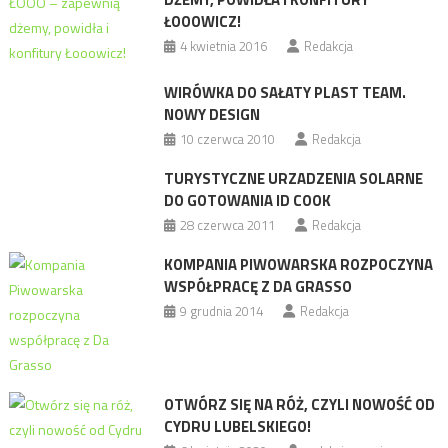
ŁOOOWICZ!
4 kwietnia 2016
Redakcja
WIRÓWKA DO SAŁATY PLAST TEAM.
NOWY DESIGN
10 czerwca 2010
Redakcja
TURYSTYCZNE URZADZENIA SOLARNE
DO GOTOWANIA ID COOK
28 czerwca 2011
Redakcja
KOMPANIA PIWOWARSKA ROZPOCZYNA
WSPÓŁPRACĘ Z DA GRASSO
9 grudnia 2014
Redakcja
OTWÓRZ SIĘ NA RÓŻ, CZYLI NOWOŚĆ OD
CYDRU LUBELSKIEGO!