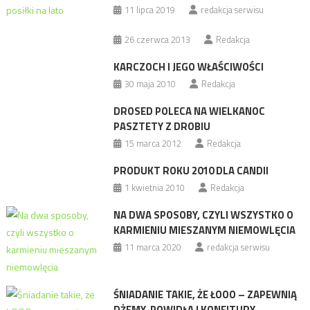
11 lipca 2019
redakcja serwisu
26 czerwca 2013
Redakcja
KARCZOCH I JEGO WŁAŚCIWOŚCI
30 maja 2010
Redakcja
DROSED POLECA NA WIELKANOC
PASZTETY Z DROBIU
15 marca 2012
Redakcja
PRODUKT ROKU 2010 DLA CANDII
1 kwietnia 2010
Redakcja
NA DWA SPOSOBY, CZYLI WSZYSTKO O
KARMIENIU MIESZANYM NIEMOWLĘCIA
11 marca 2020
redakcja serwisu
ŚNIADANIE TAKIE, ŻE ŁOOO – ZAPEWNIĄ
DŻEMY, POWIDŁA I KONFITURY