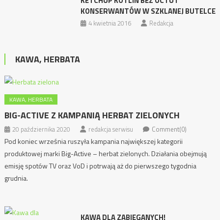
KETCHUP KOTLIN BEZ OCTU I
KONSERWANTÓW W SZKLANEJ BUTELCE
4 kwietnia 2016
Redakcja
KAWA, HERBATA
KAWA, HERBATA
BIG-ACTIVE Z KAMPANIĄ HERBAT ZIELONYCH
20 października 2020
redakcja serwisu
Comment(0)
Pod koniec września ruszyła kampania największej kategorii
produktowej marki Big-Active – herbat zielonych. Działania obejmują
emisję spotów TV oraz VoD i potrwają aż do pierwszego tygodnia
grudnia.
KAWA DLA ZABIEGANYCH!