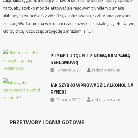
zająć kilka tygodni, miesięcy, a nawet lat. Znamy jednak lepszy sposób
na to, aby szybko móc delektować się rasowym trunkiem o smaku
ulubionych owoców czy ziół. Dzięki infuzowaniu, czyli aromatyzowaniu
Polskiej Wódki, można w krótkim czasie uzyskać zaskakujący efekt. Tym,
którzy chcą rozpocząć przygodę z infuzjami z […]
PILSNER URQUELL Z NOWĄ KAMPANIĄ
REKLAMOWĄ
18 marca 2020
redakcja serwisu
JAK SZYBKO WPROWADZIĆ ALKOHOL NA
RYNEK?
13 marca 2020
redakcja serwisu
PRZETWORY I DANIA GOTOWE