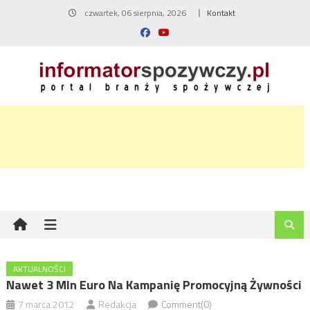
Skip
czwartek, 06 sierpnia, 2026
Kontakt
to
content
AKTUALNOŚCI
Nawet 3 Mln Euro Na Kampanię Promocyjną Żywności
7 marca 2012
Redakcja
Comment(0)