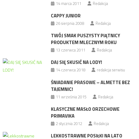
14 marca 2011
Redakcja
CAPPY JUNIOR
26 sierpnia 2008
Redakcja
TWÓJ SMAK PUSZYSTY PIĄTNICY
PRODUKTEM MLECZNYM ROKU
13 czerwca 2011
Redakcja
DAJ SIĘ SKUSIĆ NA LODY!
14 czerwca 2018
redakcja serwisu
ŚNIADANIE PRASOWE – ALMETTE BEZ
TAJEMNIC!
11 września 2015
Redakcja
KLASYCZNE MASŁO ORZECHOWE
PRIMAVIKA
2 stycznia 2012
Redakcja
LEKKOSTRAWNE POSIŁKI NA LATO