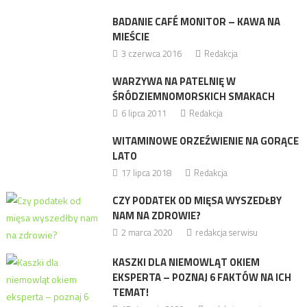
BADANIE CAFÉ MONITOR – KAWA NA
MIEŚCIE
3 czerwca 2016
Redakcja
WARZYWA NA PATELNIĘ W
ŚRÓDZIEMNOMORSKICH SMAKACH
6 lipca 2011
Redakcja
WITAMINOWE ORZEŹWIENIE NA GORĄCE
LATO
17 lipca 2018
Redakcja
CZY PODATEK OD MIĘSA WYSZEDŁBY
NAM NA ZDROWIE?
2 marca 2020
redakcja serwisu
KASZKI DLA NIEMOWLĄT OKIEM
EKSPERTA – POZNAJ 6 FAKTÓW NA ICH
TEMAT!