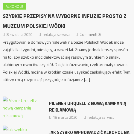
ALKOHOLE
SZYBKIE PRZEPISY NA WYBORNE INFUZJE PROSTO Z
MUZEUM POLSKIEJ WÓDKI
8 kwietnia 2020
redakcja serwisu
Comment(0)
Przygotowanie domowych nalewek na bazie Polskich Wódek może
zająć kilka tygodni, miesięcy, a nawet lat. Znamy jednak lepszy sposób
na to, aby szybko móc delektować się rasowym trunkiem o smaku
ulubionych owoców czy ziół. Dzięki infuzowaniu, czyli aromatyzowaniu
Polskiej Wódki, można w krótkim czasie uzyskać zaskakujący efekt. Tym,
którzy chcą rozpocząć przygodę z infuzjami z […]
PILSNER URQUELL Z NOWĄ KAMPANIĄ
REKLAMOWĄ
18 marca 2020
redakcja serwisu
JAK SZYBKO WPROWADZIĆ ALKOHOL NA