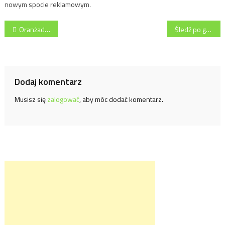
nowym spocie reklamowym.
Nawigacja
Oranżada Hellena zdobyła tytuł Produkt Roku 2010
Śledź po giżycku SEKO SA na Pierwszą Komunię Świętą
wpisu
Dodaj komentarz
Musisz się
zalogować
, aby móc dodać komentarz.