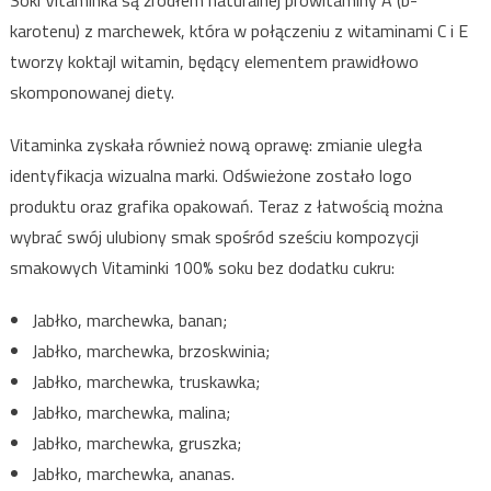
Soki Vitaminka są źródłem naturalnej prowitaminy A (b-
karotenu) z marchewek, która w połączeniu z witaminami C i E
tworzy koktajl witamin, będący elementem prawidłowo
skomponowanej diety.
Vitaminka zyskała również nową oprawę: zmianie uległa
identyfikacja wizualna marki. Odświeżone zostało logo
produktu oraz grafika opakowań. Teraz z łatwością można
wybrać swój ulubiony smak spośród sześciu kompozycji
smakowych Vitaminki 100% soku bez dodatku cukru:
Jabłko, marchewka, banan;
Jabłko, marchewka, brzoskwinia;
Jabłko, marchewka, truskawka;
Jabłko, marchewka, malina;
Jabłko, marchewka, gruszka;
Jabłko, marchewka, ananas.