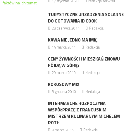
17 stycznia 2020
redakcja serwisu
TURYSTYCZNE URZADZENIA SOLARNE
DO GOTOWANIA ID COOK
28 czerwca 2011
Redakcja
KAWA NIE JEDNO MA IMIĘ
14 marca 2011
Redakcja
CENY ŻYWNOŚCI I MIESZKAŃ ZNOWU
PÓJDĄ W GÓRĘ?
29 marca 2010
Redakcja
KOKOSOWY MIX
8 grudnia 2010
Redakcja
INTERMARCHE ROZPOCZYNA
WSPÓŁPRACĘ Z FRANCUSKIM
MISTRZEM KULINARNYM MICHELEM
ROTH
9 marca 2015
Redakcja