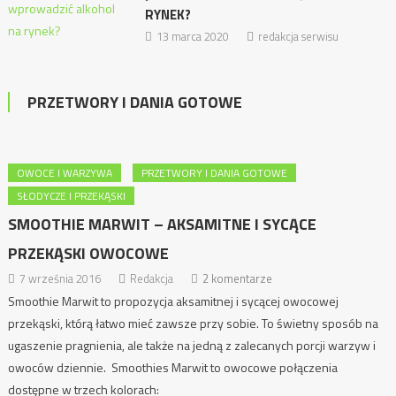
RYNEK?
13 marca 2020
redakcja serwisu
PRZETWORY I DANIA GOTOWE
OWOCE I WARZYWA
PRZETWORY I DANIA GOTOWE
SŁODYCZE I PRZEKĄSKI
SMOOTHIE MARWIT – AKSAMITNE I SYCĄCE
PRZEKĄSKI OWOCOWE
7 września 2016
Redakcja
2 komentarze
Smoothie Marwit to propozycja aksamitnej i sycącej owocowej
przekąski, którą łatwo mieć zawsze przy sobie. To świetny sposób na
ugaszenie pragnienia, ale także na jedną z zalecanych porcji warzyw i
owoców dziennie. Smoothies Marwit to owocowe połączenia
dostępne w trzech kolorach: