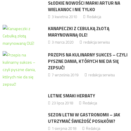
SŁODKIE NOWOŚCI MARKI ARTUR NA
WIELKANOC I NIE TYLKO
3 kwietnia 2010
Redakcja
KANAPECZKI Z CEBULKĄ ZŁOTĄ
MARYNOWANĄ OLE!
3 marca 2020
redakcja serwisu
PRZEPIS NA KULINARNY SUKCES – CZYLI
PYSZNE DANIA, KTÓRYCH NIE DA SIĘ
ZEPSUĆ!
7 września 2019
redakcja serwisu
LETNIE SMAKI HERBATY
23 lipca 2018
Redakcja
SEZON LETNI W GASTRONOMII – JAK
UTRZYMAĆ ŚWIEŻOŚĆ POSIŁKÓW?
1 sierpnia 2018
Redakcja