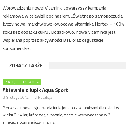
Wprowadzeniu nowej Vitaminki towarzyszy kampania
reklamowa w telewizji pod hasłem: „Świetnego samopoczucia
życzy nowa, marchwiowo-owocowa Vitaminka Hortex – 100%
soku bez dodatku cukru”. Dodatkowo, nowa Vitaminka jest
wspierana poprzez aktywności BTL oraz degustacje
konsumenckie.
ZOBACZ TAKŻE
NAPOJE, SOKI, WODA
Aktywnie z Jupik Aqua Sport
8 lutego 2012
Redakcja
Pierwsza innowacyjna woda funkcjonalna z witaminami dla dzieci w
wieku 8-14 lat, które żyją aktywnie, zostaje wprowadzona w 2
smakach: pomarańczy i maliny.