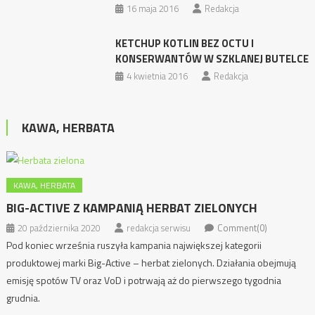
16 maja 2016
Redakcja
KETCHUP KOTLIN BEZ OCTU I
KONSERWANTÓW W SZKLANEJ BUTELCE
4 kwietnia 2016
Redakcja
KAWA, HERBATA
KAWA, HERBATA
BIG-ACTIVE Z KAMPANIĄ HERBAT ZIELONYCH
20 października 2020
redakcja serwisu
Comment(0)
Pod koniec września ruszyła kampania największej kategorii
produktowej marki Big-Active – herbat zielonych. Działania obejmują
emisję spotów TV oraz VoD i potrwają aż do pierwszego tygodnia
grudnia.