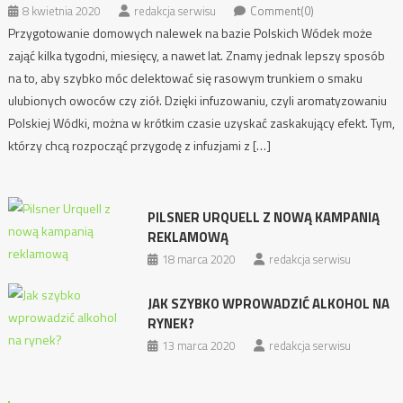
8 kwietnia 2020
redakcja serwisu
Comment(0)
Przygotowanie domowych nalewek na bazie Polskich Wódek może
zająć kilka tygodni, miesięcy, a nawet lat. Znamy jednak lepszy sposób
na to, aby szybko móc delektować się rasowym trunkiem o smaku
ulubionych owoców czy ziół. Dzięki infuzowaniu, czyli aromatyzowaniu
Polskiej Wódki, można w krótkim czasie uzyskać zaskakujący efekt. Tym,
którzy chcą rozpocząć przygodę z infuzjami z […]
PILSNER URQUELL Z NOWĄ KAMPANIĄ
REKLAMOWĄ
18 marca 2020
redakcja serwisu
JAK SZYBKO WPROWADZIĆ ALKOHOL NA
RYNEK?
13 marca 2020
redakcja serwisu