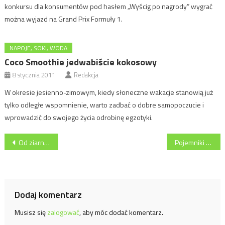
konkursu dla konsumentów pod hasłem „Wyścig po nagrody” wygrać
można wyjazd na Grand Prix Formuły 1.
NAPOJE, SOKI, WODA
Coco Smoothie jedwabiście kokosowy
8 stycznia 2011
Redakcja
W okresie jesienno-zimowym, kiedy słoneczne wakacje stanowią już
tylko odległe wspomnienie, warto zadbać o dobre samopoczucie i
wprowadzić do swojego życia odrobinę egzotyki.
Nawigacja
Od ziarna… do pobudzenia czyli o procesie powstawania kawy
Pojemniki Merlin. Porządek w Twojej kuchni
wpisu
Dodaj komentarz
Musisz się
zalogować
, aby móc dodać komentarz.