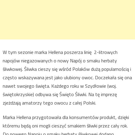
W tym sezonie marka Hellena poszerza linię 2-litrowych
napojów niegazowanych o nowy Napój o smaku herbaty
śliwkowej. Śliwka cieszy się wśród Polaków dużą popularnością i
często wskazywana jest jako ulubiony owoc. Doczekała się ona
nawet swojego święta. Każdego roku w Szydłowie (woj.
świętokrzyskie) odbywa się Święto Śliwki. Na tę imprezę
zjeżdżają amatorzy tego owocu z całej Polski.
Marka Hellena przygotowała dla konsumentów produkt, dzięki
któremu będą oni mogli cieszyć smakiem śliwki przez cały rok.
Do nowego Napoju o smaku herbaty śliwkowej dodano