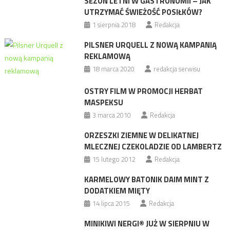
SEZON LETNI W GASTRONOMII – JAK
UTRZYMAĆ ŚWIEŻOŚĆ POSIŁKÓW?
1 sierpnia 2018
Redakcja
PILSNER URQUELL Z NOWĄ KAMPANIĄ
REKLAMOWĄ
18 marca 2020
redakcja serwisu
OSTRY FILM W PROMOCJI HERBAT
MASPEKSU
3 marca 2010
Redakcja
ORZESZKI ZIEMNE W DELIKATNEJ
MLECZNEJ CZEKOLADZIE OD LAMBERTZ
15 lutego 2012
Redakcja
KARMELOWY BATONIK DAIM MINT Z
DODATKIEM MIĘTY
14 lipca 2015
Redakcja
MINIKIWI NERGI® JUŻ W SIERPNIU W