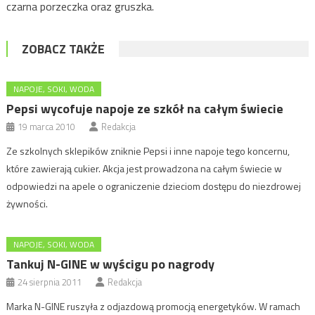
czarna porzeczka oraz gruszka.
ZOBACZ TAKŻE
NAPOJE, SOKI, WODA
Pepsi wycofuje napoje ze szkół na całym świecie
19 marca 2010
Redakcja
Ze szkolnych sklepików zniknie Pepsi i inne napoje tego koncernu,
które zawierają cukier. Akcja jest prowadzona na całym świecie w
odpowiedzi na apele o ograniczenie dzieciom dostępu do niezdrowej
żywności.
NAPOJE, SOKI, WODA
Tankuj N-GINE w wyścigu po nagrody
24 sierpnia 2011
Redakcja
Marka N-GINE ruszyła z odjazdową promocją energetyków. W ramach