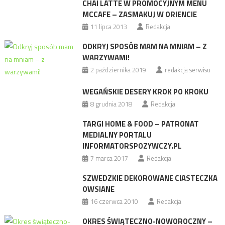
CHAI LATTE W PROMOCYJNYM MENU
MCCAFE – ZASMAKUJ W ORIENCIE
11 lipca 2013
Redakcja
ODKRYJ SPOSÓB MAM NA MNIAM – Z
WARZYWAMI!
2 października 2019
redakcja serwisu
WEGAŃSKIE DESERY KROK PO KROKU
8 grudnia 2018
Redakcja
TARGI HOME & FOOD – PATRONAT
MEDIALNY PORTALU
INFORMATORSPOZYWCZY.PL
7 marca 2017
Redakcja
SZWEDZKIE DEKOROWANE CIASTECZKA
OWSIANE
16 czerwca 2010
Redakcja
OKRES ŚWIĄTECZNO-NOWOROCZNY –