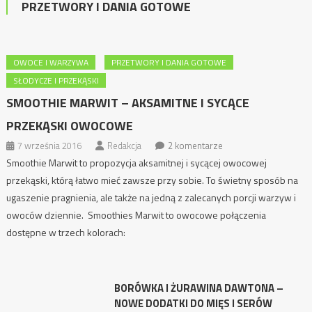
PRZETWORY I DANIA GOTOWE
OWOCE I WARZYWA
PRZETWORY I DANIA GOTOWE
SŁODYCZE I PRZEKĄSKI
SMOOTHIE MARWIT – AKSAMITNE I SYCĄCE
PRZEKĄSKI OWOCOWE
7 września 2016
Redakcja
2 komentarze
Smoothie Marwit to propozycja aksamitnej i sycącej owocowej
przekąski, którą łatwo mieć zawsze przy sobie. To świetny sposób na
ugaszenie pragnienia, ale także na jedną z zalecanych porcji warzyw i
owoców dziennie. Smoothies Marwit to owocowe połączenia
dostępne w trzech kolorach:
BORÓWKA I ŻURAWINA DAWTONA –
NOWE DODATKI DO MIĘS I SERÓW