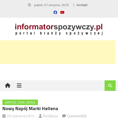
Skip
piątek, 07 sierpnia, 2026
Kontakt
to
content
NAPOJE, SOKI, WODA
Nowy Napój Marki Hellena
20 czerwca 2010
Redakcja
Comment(0)