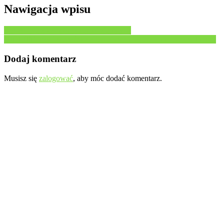
Nawigacja wpisu
Big-Active z kampanią herbat zielonych
VIOLIFE, czyli wegańska alternatywa dla sera – od teraz w Polsce
Dodaj komentarz
Musisz się
zalogować
, aby móc dodać komentarz.