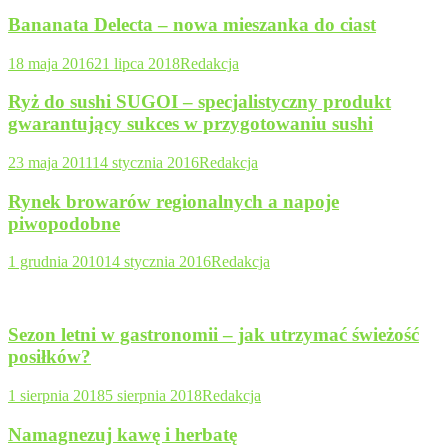
Bananata Delecta – nowa mieszanka do ciast
18 maja 2016
21 lipca 2018
Redakcja
Ryż do sushi SUGOI – specjalistyczny produkt
gwarantujący sukces w przygotowaniu sushi
23 maja 2011
14 stycznia 2016
Redakcja
Rynek browarów regionalnych a napoje
piwopodobne
1 grudnia 2010
14 stycznia 2016
Redakcja
Sezon letni w gastronomii – jak utrzymać świeżość
posiłków?
1 sierpnia 2018
5 sierpnia 2018
Redakcja
Namagnezuj kawę i herbatę