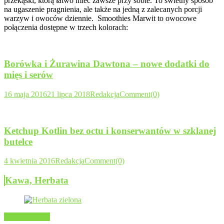
przekąski, którą łatwo mieć zawsze przy sobie. To świetny sposób
na ugaszenie pragnienia, ale także na jedną z zalecanych porcji
warzyw i owoców dziennie. Smoothies Marwit to owocowe
połączenia dostępne w trzech kolorach:
Borówka i Żurawina Dawtona – nowe dodatki do
mięs i serów
16 maja 2016
21 lipca 2018
Redakcja
Comment(0)
Ketchup Kotlin bez octu i konserwantów w szklanej
butelce
4 kwietnia 2016
Redakcja
Comment(0)
Kawa, Herbata
Kawa, herbata