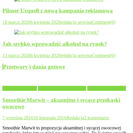
Pilsner Urquell z nową kampanią reklamową
18 marca 2020
6 kwietnia 2020
redakcja serwisu
Comment(0)
Jak szybko wprowadzić alkohol na rynek?
13 marca 2020
6 kwietnia 2020
redakcja serwisu
Comment(0)
Przetwory i dania gotowe
Owoce i warzywa
Przetwory i dania gotowe
Słodycze i przekąski
Smoothie Marwit – aksamitne i sycące przekąski
owocowe
7 września 2016
16 listopada 2016
Redakcja
2 komentarze
Smoothie Marwit to propozycja aksamitnej i sycącej owocowej