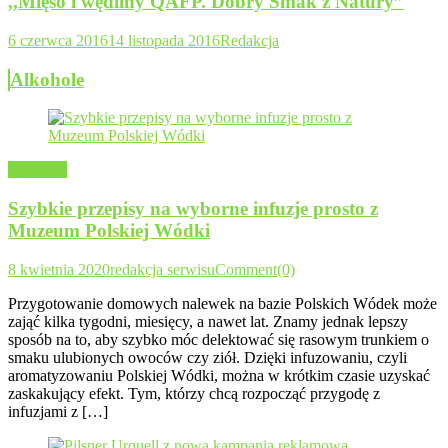
,,Mięso i wędliny QAFP. Dobry Smak z Natury”
6 czerwca 2016
14 listopada 2016
Redakcja
Alkohole
Alkohole
Szybkie przepisy na wyborne infuzje prosto z
Muzeum Polskiej Wódki
8 kwietnia 2020
redakcja serwisu
Comment(0)
Przygotowanie domowych nalewek na bazie Polskich Wódek może
zająć kilka tygodni, miesięcy, a nawet lat. Znamy jednak lepszy
sposób na to, aby szybko móc delektować się rasowym trunkiem o
smaku ulubionych owoców czy ziół. Dzięki infuzowaniu, czyli
aromatyzowaniu Polskiej Wódki, można w krótkim czasie uzyskać
zaskakujący efekt. Tym, którzy chcą rozpocząć przygodę z
infuzjami z […]