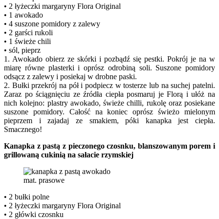
• 2 łyżeczki margaryny Flora Original
• 1 awokado
• 4 suszone pomidory z zalewy
• 2 garści rukoli
• 1 świeże chili
• sól, pieprz
1. Awokado obierz ze skórki i pozbądź się pestki. Pokrój je na w
miarę równe plasterki i oprósz odrobiną soli. Suszone pomidory
odsącz z zalewy i posiekaj w drobne paski.
2. Bułki przekrój na pół i podpiecz w tosterze lub na suchej patelni.
Zaraz po ściągnięciu ze źródła ciepła posmaruj je Florą i ułóż na
nich kolejno: plastry awokado, świeże chilli, rukolę oraz posiekane
suszone pomidory. Całość na koniec oprósz świeżo mielonym
pieprzem i zajadaj ze smakiem, póki kanapka jest ciepła.
Smacznego!
Kanapka z pastą z pieczonego czosnku, blanszowanym porem i
grillowaną cukinią na sałacie rzymskiej
mat. prasowe
• 2 bułki polne
• 2 łyżeczki margaryny Flora Original
• 2 główki czosnku