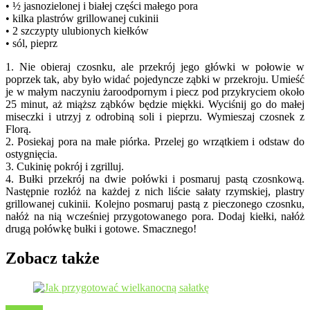
• ½ jasnozielonej i białej części małego pora
• kilka plastrów grillowanej cukinii
• 2 szczypty ulubionych kiełków
• sól, pieprz
1. Nie obieraj czosnku, ale przekrój jego główki w połowie w
poprzek tak, aby było widać pojedyncze ząbki w przekroju. Umieść
je w małym naczyniu żaroodpornym i piecz pod przykryciem około
25 minut, aż miąższ ząbków będzie miękki. Wyciśnij go do małej
miseczki i utrzyj z odrobiną soli i pieprzu. Wymieszaj czosnek z
Florą.
2. Posiekaj pora na małe piórka. Przelej go wrzątkiem i odstaw do
ostygnięcia.
3. Cukinię pokrój i zgrilluj.
4. Bułki przekrój na dwie połówki i posmaruj pastą czosnkową.
Następnie rozłóż na każdej z nich liście sałaty rzymskiej, plastry
grillowanej cukinii. Kolejno posmaruj pastą z pieczonego czosnku,
nałóż na nią wcześniej przygotowanego pora. Dodaj kiełki, nałóż
drugą połówkę bułki i gotowe. Smacznego!
Zobacz także