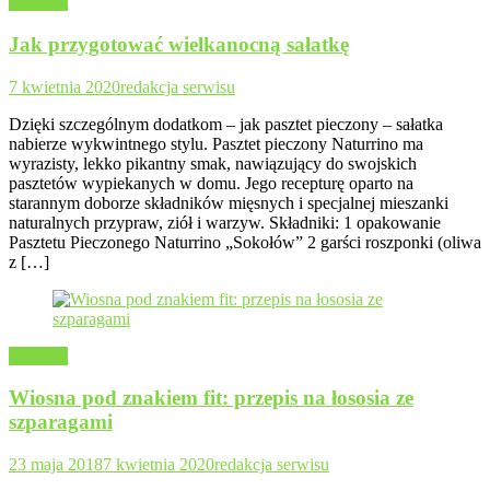
Przepisy
Jak przygotować wielkanocną sałatkę
7 kwietnia 2020
redakcja serwisu
Dzięki szczególnym dodatkom – jak pasztet pieczony – sałatka
nabierze wykwintnego stylu. Pasztet pieczony Naturrino ma
wyrazisty, lekko pikantny smak, nawiązujący do swojskich
pasztetów wypiekanych w domu. Jego recepturę oparto na
starannym doborze składników mięsnych i specjalnej mieszanki
naturalnych przypraw, ziół i warzyw. Składniki: 1 opakowanie
Pasztetu Pieczonego Naturrino „Sokołów” 2 garści roszponki (oliwa
z […]
Przepisy
Wiosna pod znakiem fit: przepis na łososia ze
szparagami
23 maja 2018
7 kwietnia 2020
redakcja serwisu