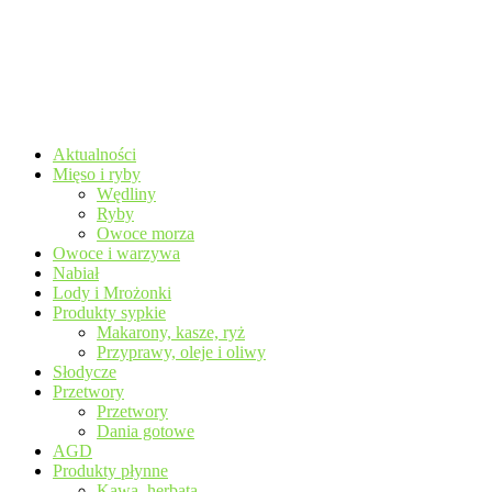
Aktualności
Mięso i ryby
Wędliny
Ryby
Owoce morza
Owoce i warzywa
Nabiał
Lody i Mrożonki
Produkty sypkie
Makarony, kasze, ryż
Przyprawy, oleje i oliwy
Słodycze
Przetwory
Przetwory
Dania gotowe
AGD
Produkty płynne
Kawa, herbata