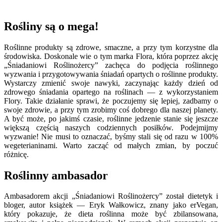
Rośliny są o mega!
Roślinne produkty są zdrowe, smaczne, a przy tym korzystne dla
środowiska. Doskonale wie o tym marka Flora, która poprzez akcję
„Śniadaniowi Roślinożercy” zachęca do podjęcia roślinnego
wyzwania i przygotowywania śniadań opartych o roślinne produkty.
Wystarczy zmienić swoje nawyki, zaczynając każdy dzień od
zdrowego śniadania opartego na roślinach — z wykorzystaniem
Flory. Takie działanie sprawi, że poczujemy się lepiej, zadbamy o
swoje zdrowie, a przy tym zrobimy coś dobrego dla naszej planety.
A być może, po jakimś czasie, roślinne jedzenie stanie się jeszcze
większą częścią naszych codziennych posiłków. Podejmijmy
wyzwanie! Nie musi to oznaczać, byśmy stali się od razu w 100%
wegeterianinami. Warto zacząć od małych zmian, by poczuć
różnicę.
Roślinny ambasador
Ambasadorem akcji „Śniadaniowi Roślinożercy” został dietetyk i
bloger, autor książek — Eryk Wałkowicz, znany jako erVegan,
który pokazuje, że dieta roślinna może być zbilansowana,