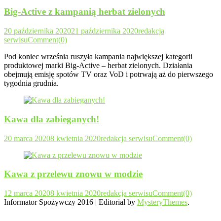
Big-Active z kampanią herbat zielonych
20 października 2020
21 października 2020
redakcja
serwisu
Comment(0)
Pod koniec września ruszyła kampania największej kategorii
produktowej marki Big-Active – herbat zielonych. Działania
obejmują emisję spotów TV oraz VoD i potrwają aż do pierwszego
tygodnia grudnia.
Kawa dla zabieganych!
20 marca 2020
8 kwietnia 2020
redakcja serwisu
Comment(0)
Kawa z przelewu znowu w modzie
12 marca 2020
8 kwietnia 2020
redakcja serwisu
Comment(0)
Informator Spożywczy 2016
|
Editorial by
MysteryThemes
.