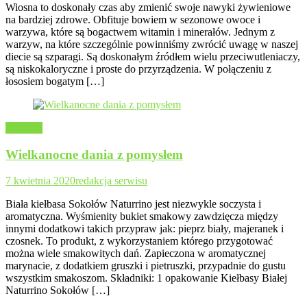
Wiosna to doskonały czas aby zmienić swoje nawyki żywieniowe
na bardziej zdrowe. Obfituje bowiem w sezonowe owoce i
warzywa, które są bogactwem witamin i minerałów. Jednym z
warzyw, na które szczególnie powinniśmy zwrócić uwagę w naszej
diecie są szparagi. Są doskonałym źródłem wielu przeciwutleniaczy,
są niskokaloryczne i proste do przyrządzenia. W połączeniu z
łososiem bogatym […]
Przepisy
Wielkanocne dania z pomysłem
7 kwietnia 2020
redakcja serwisu
Biała kiełbasa Sokołów Naturrino jest niezwykle soczysta i
aromatyczna. Wyśmienity bukiet smakowy zawdzięcza między
innymi dodatkowi takich przypraw jak: pieprz biały, majeranek i
czosnek. To produkt, z wykorzystaniem którego przygotować
można wiele smakowitych dań. Zapieczona w aromatycznej
marynacie, z dodatkiem gruszki i pietruszki, przypadnie do gustu
wszystkim smakoszom. Składniki: 1 opakowanie Kiełbasy Białej
Naturrino Sokołów […]