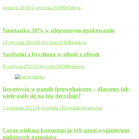
4 marca 2010
14 stycznia 2016
Redakcja
Śmietanka 30% w ulepszonym opakowaniu
14 stycznia 2011
14 stycznia 2016
Redakcja
Sardynki z bryslinga w oliwie z oliwek
8 czerwca 2011
14 stycznia 2016
Redakcja
Inwestycja w panele fotowoltaiczne – dlaczego tak
wiele osób się na nią decyduje?
2 września 2021
28 września 2021
redakcja serwisu
Coraz większa konsumpcja ryb grozi wyginięciem
niektórych gatunków