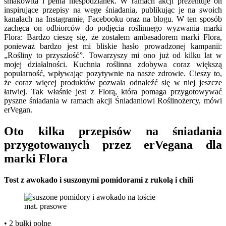
smakowita i pełna niespodzianek. W ramach akcji prezentuje on
inspirujące przepisy na wege śniadania, publikując je na swoich
kanałach na Instagramie, Facebooku oraz na blogu. W ten sposób
zachęca on odbiorców do podjęcia roślinnego wyzwania marki
Flora: Bardzo cieszę się, że zostałem ambasadorem marki Flora,
ponieważ bardzo jest mi bliskie hasło prowadzonej kampanii:
„Rośliny to przyszłość”. Towarzyszy mi ono już od kilku lat w
mojej działalności. Kuchnia roślinna zdobywa coraz większą
popularność, wpływając pozytywnie na nasze zdrowie. Cieszy to,
że coraz więcej produktów pozwala odnaleźć się w niej jeszcze
łatwiej. Tak właśnie jest z Florą, która pomaga przygotowywać
pyszne śniadania w ramach akcji Śniadaniowi Roślinożercy, mówi
erVegan.
Oto kilka przepisów na śniadania
przygotowanych przez erVegana dla
marki Flora
Tost z awokado i suszonymi pomidorami z rukolą i chili
mat. prasowe
• 2 bułki polne