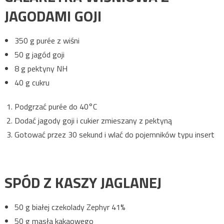
JAGODAMI GOJI
350 g purée z wiśni
50 g jagód goji
8 g pektyny NH
40 g cukru
Podgrzać purée do 40°C
Dodać jagody goji i cukier zmieszany z pektyną
Gotować przez 30 sekund i wlać do pojemników typu insert
SPÓD Z KASZY JAGLANEJ
50 g białej czekolady Zephyr 41%
50 g masła kakaowego