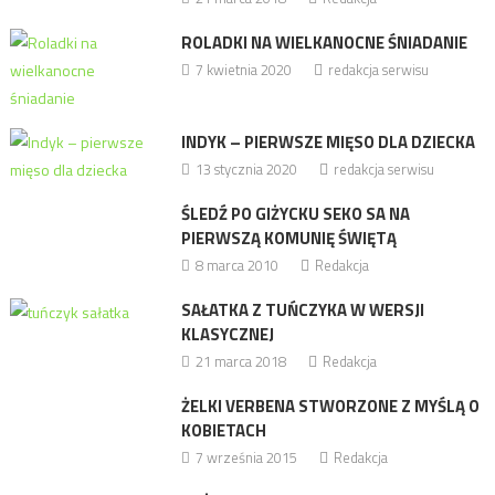
ROLADKI NA WIELKANOCNE ŚNIADANIE
7 kwietnia 2020
redakcja serwisu
INDYK – PIERWSZE MIĘSO DLA DZIECKA
13 stycznia 2020
redakcja serwisu
ŚLEDŹ PO GIŻYCKU SEKO SA NA
PIERWSZĄ KOMUNIĘ ŚWIĘTĄ
8 marca 2010
Redakcja
SAŁATKA Z TUŃCZYKA W WERSJI
KLASYCZNEJ
21 marca 2018
Redakcja
ŻELKI VERBENA STWORZONE Z MYŚLĄ O
KOBIETACH
7 września 2015
Redakcja