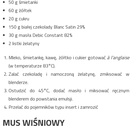
50 g śmietanki
60 g żółtek
20 g cukru
150 g białej czekolady Blanc Satin 29%
30 g masła Debic Constant 82%
2 listki żelatyny
Mleko, śmietankę, kawę, żółtko i cukier gotować
à l’anglaise
(w temperaturze 83°C).
Zalać czekoladę i namoczoną żelatynę, zmiksować w
blenderze.
Ostudzić do 45°C, dodać masło i miksować ręcznym
blenderem do powstania emulsji.
Przelać do pojemników typu insert i zamrozić
MUS WIŚNIOWY