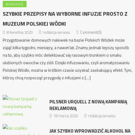
ALKOHOLE
SZYBKIE PRZEPISY NA WYBORNE INFUZJE PROSTO Z
MUZEUM POLSKIEJ WÓDKI
8 kwietnia 2020
redakcja serwisu
Comment(0)
Przygotowanie domowych nalewek na bazie Polskich Wódek może
zająć kilka tygodni, miesięcy, a nawet lat. Znamy jednak lepszy sposób
na to, aby szybko móc delektować się rasowym trunkiem o smaku
ulubionych owoców czy ziół. Dzięki infuzowaniu, czyli aromatyzowaniu
Polskiej Wódki, można w krótkim czasie uzyskać zaskakujący efekt. Tym,
którzy chcą rozpocząć przygodę z infuzjami z […]
PILSNER URQUELL Z NOWĄ KAMPANIĄ
REKLAMOWĄ
18 marca 2020
redakcja serwisu
JAK SZYBKO WPROWADZIĆ ALKOHOL NA