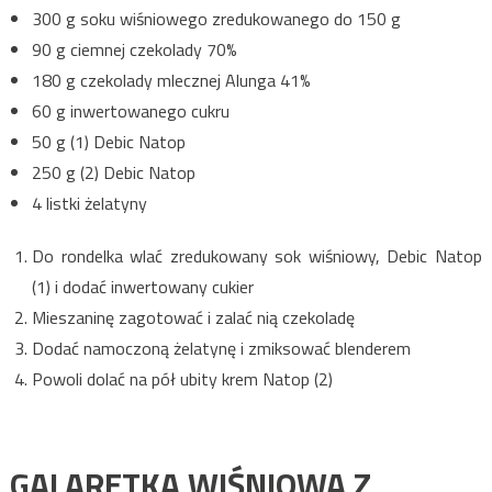
300 g soku wiśniowego zredukowanego do 150 g
90 g ciemnej czekolady 70%
180 g czekolady mlecznej Alunga 41%
60 g inwertowanego cukru
50 g (1) Debic Natop
250 g (2) Debic Natop
4 listki żelatyny
Do rondelka wlać zredukowany sok wiśniowy, Debic Natop
(1) i dodać inwertowany cukier
Mieszaninę zagotować i zalać nią czekoladę
Dodać namoczoną żelatynę i zmiksować blenderem
Powoli dolać na pół ubity krem Natop (2)
GALARETKA WIŚNIOWA Z