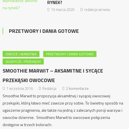
RYNEK?
13 marca 2020
redakcja serwisu
PRZETWORY I DANIA GOTOWE
OWOCE I WARZYWA
PRZETWORY I DANIA GOTOWE
SŁODYCZE I PRZEKĄSKI
SMOOTHIE MARWIT – AKSAMITNE I SYCĄCE
PRZEKĄSKI OWOCOWE
7 września 2016
Redakcja
2 komentarze
Smoothie Marwit to propozycja aksamitnej i sycącej owocowej
przekąski, którą łatwo mieć zawsze przy sobie. To świetny sposób na
ugaszenie pragnienia, ale także na jedną z zalecanych porcji warzyw i
owoców dziennie. Smoothies Marwit to owocowe połączenia
dostępne w trzech kolorach: