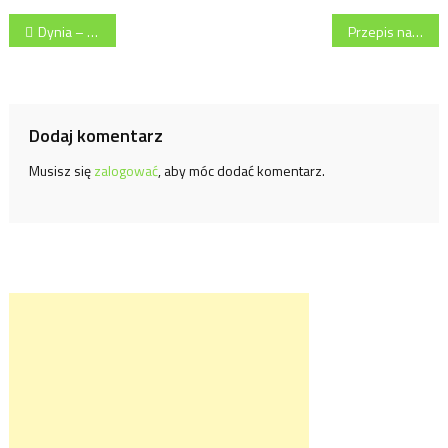
Nawigacja
Dynia – królowa kuchni
Przepis na gruziński deser
wpisu
Dodaj komentarz
Musisz się
zalogować
, aby móc dodać komentarz.