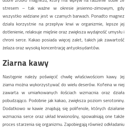
dobre źródło magnezu, który ma wpływ na radzenie sobie ze
stresem – tak ważne w okresie jesienno-zimowym, gdy
wszystko widziane jest w czarnych barwach. Ponadto magnez
działa korzystnie na przepływ krwi w organizmie, lepsze jej
dotlenienie, relaksuje mięśnie oraz zwiększa wydajność umysłu i
chroni serce. Kakao posiada więcej zalet, takich jak zawartość
żelaza oraz wysoką koncentrację antyoksydantów.
Ziarna kawy
Następnie należy poświęcić chwilę właściwościom kawy. Jej
ziarna można wykorzystywać do wielu deserów. Kofeina w niej
zawarta w umiarkowanych ilościach wzmacnia oraz działa
pobudzająco. Podobnie jak kakao, zwiększa poziom serotoniny.
Dodatkowo w kawie znajdują się polifenole, których działanie
wzmacnia serce oraz układ krwionośny, spowalniają one także
proces starzenia się organizmu. Zapobiegają również odkładaniu