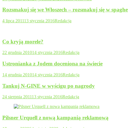
Rozsmakuj się we Włoszech – rozsmakuj się w spaghet
4 lipca 2011
13 stycznia 2016
Redakcja
Co kryją morele?
22 grudnia 2010
14 stycznia 2016
Redakcja
Ustronianka z Jodem doceniona na świecie
14 grudnia 2010
14 stycznia 2016
Redakcja
Tankuj N-GINE w wyścigu po nagrody
24 sierpnia 2011
13 stycznia 2016
Redakcja
Pilsner Urquell z nową kampanią reklamową