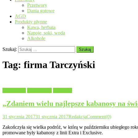
Przetwory
Dania gotowe
AGD
Produkty płynne
Kawa, herbata
Napoje, soki, woda
Alkohole
Szukaj:
Tag:
firma Tarczyński
Aktualności
Mięso i ryby
Polecamy
„Zdaniem wielu najlepsze kabanosy na świ
31 stycznia 2017
31 stycznia 2017
Redakcja
Comment(0)
Zakończyła się wielka podróż, w którą w październiku ubiegłego rok
promowane były kabanosy z linii Extra i Exclusive.