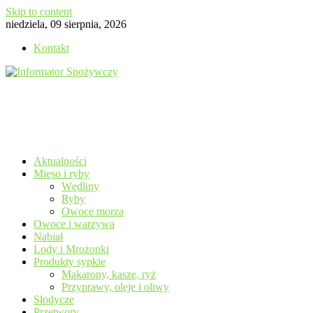
Skip to content
niedziela, 09 sierpnia, 2026
Kontakt
Aktualności
Mięso i ryby
Wędliny
Ryby
Owoce morza
Owoce i warzywa
Nabiał
Lody i Mrożonki
Produkty sypkie
Makarony, kasze, ryż
Przyprawy, oleje i oliwy
Słodycze
Przetwory