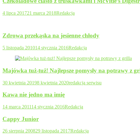
Czekoladowe ciasto z truskawkami i McVitie’s Digesti
4 lipca 2017
21 marca 2018
Redakcja
Zdrowa przekąska na jesienne chłody
5 listopada 2010
14 stycznia 2016
Redakcja
Majówka tuż-tuż! Najlepsze pomysły na potrawy z gri
30 kwietnia 2019
8 kwietnia 2020
redakcja serwisu
Kawa nie jedno ma imię
14 marca 2011
14 stycznia 2016
Redakcja
Cappy Junior
26 sierpnia 2008
29 listopada 2017
Redakcja