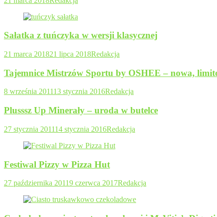
21 marca 2018
Redakcja
Sałatka z tuńczyka w wersji klasycznej
21 marca 2018
21 lipca 2018
Redakcja
Tajemnice Mistrzów Sportu by OSHEE – nowa, limito
8 września 2011
13 stycznia 2016
Redakcja
Plusssz Up Minerały – uroda w butelce
27 stycznia 2011
14 stycznia 2016
Redakcja
Festiwal Pizzy w Pizza Hut
27 października 2011
9 czerwca 2017
Redakcja