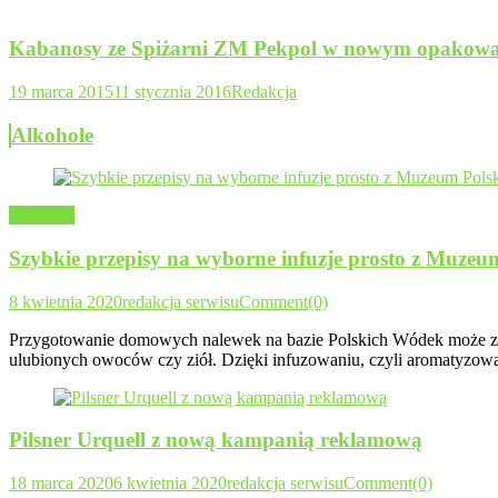
Kabanosy ze Spiżarni ZM Pekpol w nowym opakow
19 marca 2015
11 stycznia 2016
Redakcja
Alkohole
Alkohole
Szybkie przepisy na wyborne infuzje prosto z Muzeu
8 kwietnia 2020
redakcja serwisu
Comment(0)
Przygotowanie domowych nalewek na bazie Polskich Wódek może zają
ulubionych owoców czy ziół. Dzięki infuzowaniu, czyli aromatyzowa
Pilsner Urquell z nową kampanią reklamową
18 marca 2020
6 kwietnia 2020
redakcja serwisu
Comment(0)