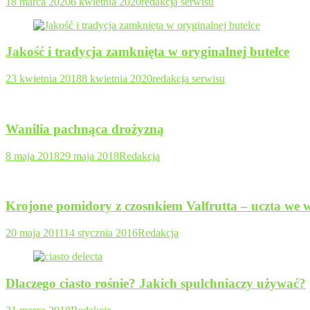
18 marca 2020
6 kwietnia 2020
redakcja serwisu
Jakość i tradycja zamknięta w oryginalnej butelce
23 kwietnia 2018
8 kwietnia 2020
redakcja serwisu
Wanilia pachnąca drożyzną
8 maja 2018
29 maja 2018
Redakcja
Krojone pomidory z czosnkiem Valfrutta – uczta we w
20 maja 2011
14 stycznia 2016
Redakcja
Dlaczego ciasto rośnie? Jakich spulchniaczy używać?