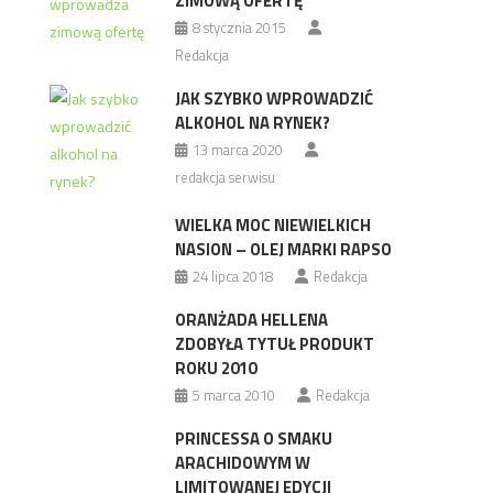
ZIMOWĄ OFERTĘ
8 stycznia 2015
Redakcja
JAK SZYBKO WPROWADZIĆ
ALKOHOL NA RYNEK?
13 marca 2020
redakcja serwisu
WIELKA MOC NIEWIELKICH
NASION – OLEJ MARKI RAPSO
24 lipca 2018
Redakcja
ORANŻADA HELLENA
ZDOBYŁA TYTUŁ PRODUKT
ROKU 2010
5 marca 2010
Redakcja
PRINCESSA O SMAKU
ARACHIDOWYM W
LIMITOWANEJ EDYCJI