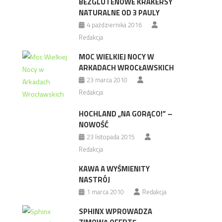
BEZGLUTENOWE KRAKERSY
NATURALNE OD 3 PAULY
4 października 2016
Redakcja
MOC WIELKIEJ NOCY W
ARKADACH WROCŁAWSKICH
23 marca 2010
Redakcja
HOCHLAND „NA GORĄCO!” –
NOWOŚĆ
23 listopada 2015
Redakcja
KAWA A WYŚMIENITY
NASTRÓJ
1 marca 2010
Redakcja
SPHINX WPROWADZA