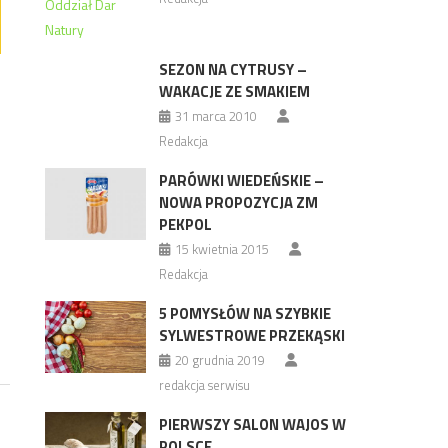
SEZON NA CYTRUSY –
WAKACJE ZE SMAKIEM
31 marca 2010
Redakcja
PARÓWKI WIEDEŃSKIE –
NOWA PROPOZYCJA ZM
PEKPOL
15 kwietnia 2015
Redakcja
5 POMYSŁÓW NA SZYBKIE
SYLWESTROWE PRZEKĄSKI
20 grudnia 2019
redakcja serwisu
PIERWSZY SALON WAJOS W
POLSCE