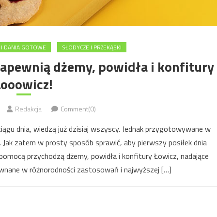
I DANIA GOTOWE
SŁODYCZE I PRZEKĄSKI
zapewnią dżemy, powidła i konfitury
Łooowicz!
Redakcja
Comment(0)
 ciągu dnia, wiedzą już dzisiaj wszyscy. Jednak przygotowywane w
 Jak zatem w prosty sposób sprawić, aby pierwszy posiłek dnia
pomocą przychodzą dżemy, powidła i konfitury Łowicz, nadające
wnane w różnorodności zastosowań i najwyższej […]