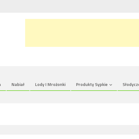
a
Nabiał
Lody I Mrożonki
Produkty Sypkie
Słodycz