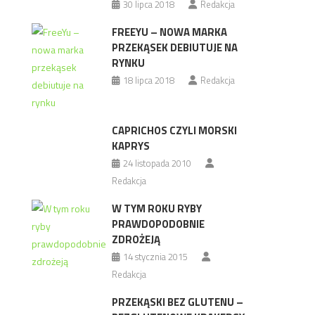
30 lipca 2018
Redakcja
FREEYU – NOWA MARKA
PRZEKĄSEK DEBIUTUJE NA
RYNKU
18 lipca 2018
Redakcja
CAPRICHOS CZYLI MORSKI
KAPRYS
24 listopada 2010
Redakcja
W TYM ROKU RYBY
PRAWDOPODOBNIE
ZDROŻEJĄ
14 stycznia 2015
Redakcja
PRZEKĄSKI BEZ GLUTENU –