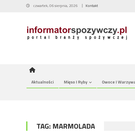
Skip
czwartek, 06 sierpnia, 2026
Kontakt
to
content
Aktualności
Mięso I Ryby
Owoce I Warzyw
TAG:
MARMOLADA