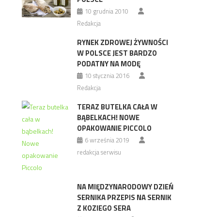
10 grudnia 2010
Redakcja
RYNEK ZDROWEJ ŻYWNOŚCI
W POLSCE JEST BARDZO
PODATNY NA MODĘ
10 stycznia 2016
Redakcja
TERAZ BUTELKA CAŁA W
BĄBELKACH! NOWE
OPAKOWANIE PICCOLO
6 września 2019
redakcja serwisu
NA MIĘDZYNARODOWY DZIEŃ
SERNIKA PRZEPIS NA SERNIK
Z KOZIEGO SERA