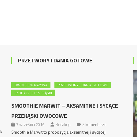
PRZETWORY I DANIA GOTOWE
OWOCE I WARZYWA
PRZETWORY I DANIA GOTOWE
SŁODYCZE I PRZEKĄSKI
SMOOTHIE MARWIT – AKSAMITNE I SYCĄCE
PRZEKĄSKI OWOCOWE
7 września 2016
Redakcja
2 komentarze
ek
Smoothie Marwit to propozycja aksamitnej i sycącej