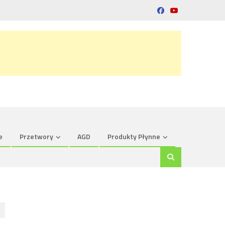
e
Przetwory
AGD
Produkty Płynne