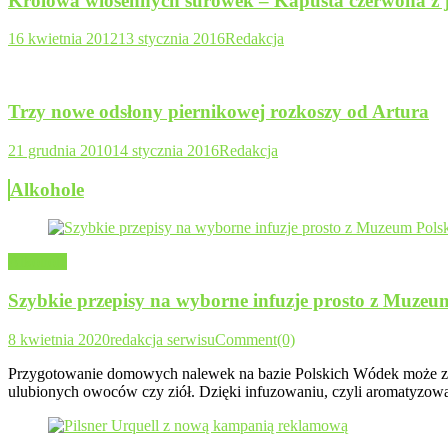
Królowa wiosennych surówek – Kapusta czerwona z
16 kwietnia 2012
13 stycznia 2016
Redakcja
Trzy nowe odsłony piernikowej rozkoszy od Artura
21 grudnia 2010
14 stycznia 2016
Redakcja
Alkohole
Alkohole
Szybkie przepisy na wyborne infuzje prosto z Muzeu
8 kwietnia 2020
redakcja serwisu
Comment(0)
Przygotowanie domowych nalewek na bazie Polskich Wódek może zają
ulubionych owoców czy ziół. Dzięki infuzowaniu, czyli aromatyzowa