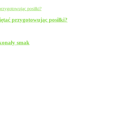
iętać przygotowując posiłki?
skonały smak