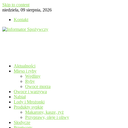
Skip to content
niedziela, 09 sierpnia, 2026
Kontakt
Aktualności
Mięso i ryby
Wędliny
Ryby
Owoce morza
Owoce i warzywa
Nabiał
Lody i Mrożonki
Produkty sypkie
Makarony, kasze, ryż
Przyprawy, oleje i oliwy
Słodycze
Przetwory