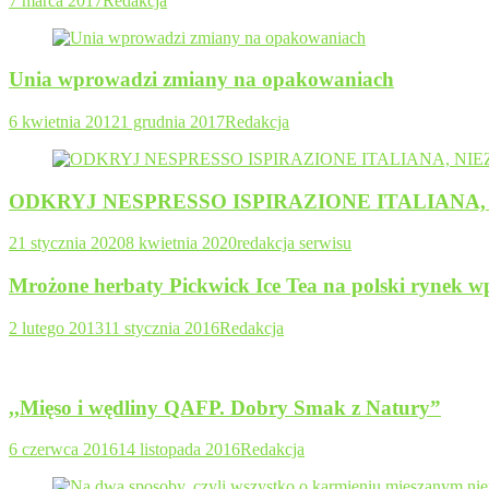
7 marca 2017
Redakcja
Unia wprowadzi zmiany na opakowaniach
6 kwietnia 2012
1 grudnia 2017
Redakcja
ODKRYJ NESPRESSO ISPIRAZIONE ITALIAN
21 stycznia 2020
8 kwietnia 2020
redakcja serwisu
Mrożone herbaty Pickwick Ice Tea na polski rynek 
2 lutego 2013
11 stycznia 2016
Redakcja
,,Mięso i wędliny QAFP. Dobry Smak z Natury”
6 czerwca 2016
14 listopada 2016
Redakcja