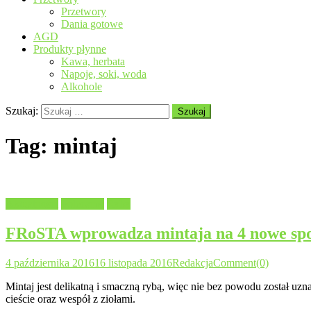
Przetwory
Dania gotowe
AGD
Produkty płynne
Kawa, herbata
Napoje, soki, woda
Alkohole
Szukaj:
Tag:
mintaj
Aktualności
Polecamy
Ryby
FRoSTA wprowadza mintaja na 4 nowe sp
4 października 2016
16 listopada 2016
Redakcja
Comment(0)
Mintaj jest delikatną i smaczną rybą, więc nie bez powodu został 
cieście oraz wespół z ziołami.