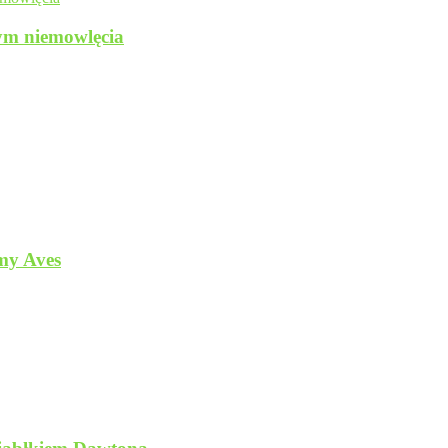
nym niemowlęcia
rmy Aves