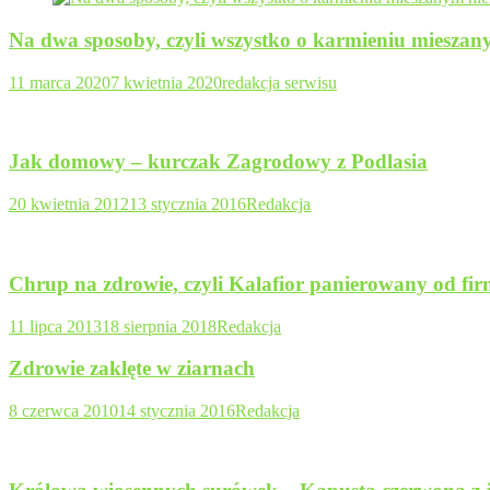
Na dwa sposoby, czyli wszystko o karmieniu miesza
11 marca 2020
7 kwietnia 2020
redakcja serwisu
Jak domowy – kurczak Zagrodowy z Podlasia
20 kwietnia 2012
13 stycznia 2016
Redakcja
Chrup na zdrowie, czyli Kalafior panierowany od fi
11 lipca 2013
18 sierpnia 2018
Redakcja
Zdrowie zaklęte w ziarnach
8 czerwca 2010
14 stycznia 2016
Redakcja