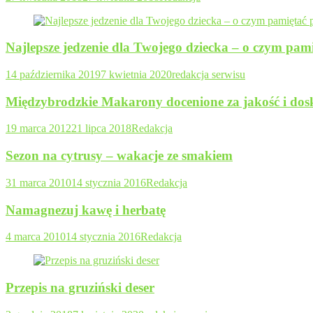
Najlepsze jedzenie dla Twojego dziecka – o czym pam
14 października 2019
7 kwietnia 2020
redakcja serwisu
Międzybrodzkie Makarony docenione za jakość i do
19 marca 2012
21 lipca 2018
Redakcja
Sezon na cytrusy – wakacje ze smakiem
31 marca 2010
14 stycznia 2016
Redakcja
Namagnezuj kawę i herbatę
4 marca 2010
14 stycznia 2016
Redakcja
Przepis na gruziński deser