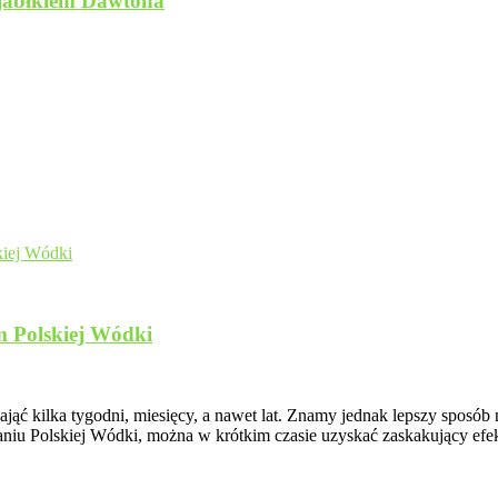
 jabłkiem Dawtona
m Polskiej Wódki
ć kilka tygodni, miesięcy, a nawet lat. Znamy jednak lepszy sposób
niu Polskiej Wódki, można w krótkim czasie uzyskać zaskakujący efek