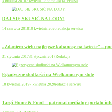
3 grudnia 2018
7 kwietnia 2020
redakcja serwisu
DAJ SIĘ SKUSIĆ NA LODY!
14 czerwca 2018
10 kwietnia 2020
redakcja serwisu
„Zdaniem wielu najlepsze kabanosy na świecie” – po
31 stycznia 2017
31 stycznia 2017
Redakcja
Egzotyczne słodkości na Wielkanocnym stole
18 kwietnia 2019
7 kwietnia 2020
redakcja serwisu
Targi Home & Food – patronat medialny portalu inf