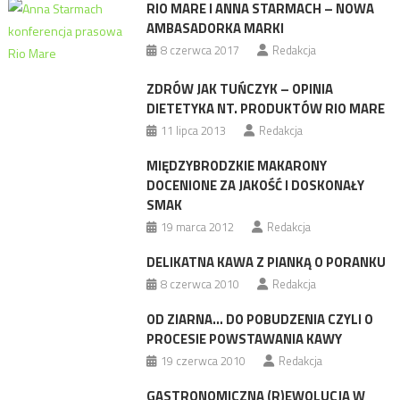
RIO MARE I ANNA STARMACH – NOWA
AMBASADORKA MARKI
8 czerwca 2017
Redakcja
ZDRÓW JAK TUŃCZYK – OPINIA
DIETETYKA NT. PRODUKTÓW RIO MARE
11 lipca 2013
Redakcja
MIĘDZYBRODZKIE MAKARONY
DOCENIONE ZA JAKOŚĆ I DOSKONAŁY
SMAK
19 marca 2012
Redakcja
DELIKATNA KAWA Z PIANKĄ O PORANKU
8 czerwca 2010
Redakcja
OD ZIARNA… DO POBUDZENIA CZYLI O
PROCESIE POWSTAWANIA KAWY
19 czerwca 2010
Redakcja
GASTRONOMICZNA (R)EWOLUCJA W