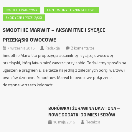
OWOCE I WARZYWA
PRZETWORY I DANIA GOTOWE
SŁODYCZE I PRZEKĄSKI
SMOOTHIE MARWIT – AKSAMITNE I SYCĄCE
PRZEKĄSKI OWOCOWE
7 września 2016
Redakcja
2 komentarze
Smoothie Marwit to propozycja aksamitnej i sycącej owocowej
przekąski, którą łatwo mieć zawsze przy sobie. To świetny sposób na
ugaszenie pragnienia, ale także na jedną z zalecanych porcji warzyw i
owoców dziennie. Smoothies Marwit to owocowe połączenia
dostępne w trzech kolorach:
BORÓWKA I ŻURAWINA DAWTONA –
NOWE DODATKI DO MIĘS I SERÓW
16 maja 2016
Redakcja