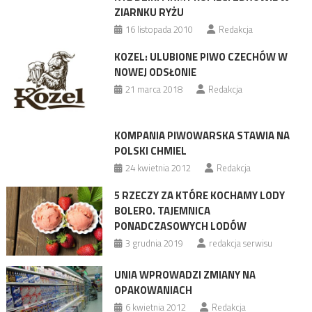
ZIARNKU RYŻU
16 listopada 2010
Redakcja
KOZEL: ULUBIONE PIWO CZECHÓW W
NOWEJ ODSŁONIE
21 marca 2018
Redakcja
KOMPANIA PIWOWARSKA STAWIA NA
POLSKI CHMIEL
24 kwietnia 2012
Redakcja
5 RZECZY ZA KTÓRE KOCHAMY LODY
BOLERO. TAJEMNICA
PONADCZASOWYCH LODÓW
3 grudnia 2019
redakcja serwisu
UNIA WPROWADZI ZMIANY NA
OPAKOWANIACH
6 kwietnia 2012
Redakcja