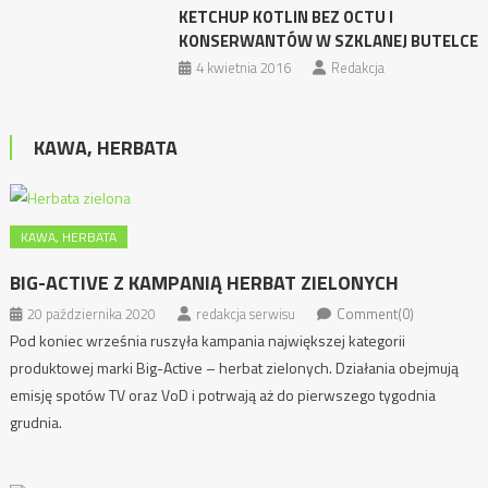
KETCHUP KOTLIN BEZ OCTU I
KONSERWANTÓW W SZKLANEJ BUTELCE
4 kwietnia 2016
Redakcja
KAWA, HERBATA
KAWA, HERBATA
BIG-ACTIVE Z KAMPANIĄ HERBAT ZIELONYCH
20 października 2020
redakcja serwisu
Comment(0)
Pod koniec września ruszyła kampania największej kategorii
produktowej marki Big-Active – herbat zielonych. Działania obejmują
emisję spotów TV oraz VoD i potrwają aż do pierwszego tygodnia
grudnia.