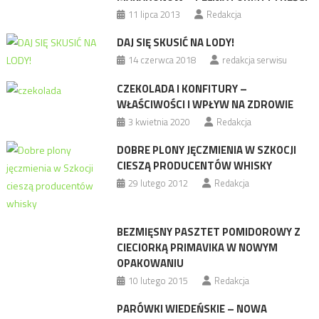
11 lipca 2013
Redakcja
DAJ SIĘ SKUSIĆ NA LODY!
14 czerwca 2018
redakcja serwisu
CZEKOLADA I KONFITURY –
WŁAŚCIWOŚCI I WPŁYW NA ZDROWIE
3 kwietnia 2020
Redakcja
DOBRE PLONY JĘCZMIENIA W SZKOCJI
CIESZĄ PRODUCENTÓW WHISKY
29 lutego 2012
Redakcja
BEZMIĘSNY PASZTET POMIDOROWY Z
CIECIORKĄ PRIMAVIKA W NOWYM
OPAKOWANIU
10 lutego 2015
Redakcja
PARÓWKI WIEDEŃSKIE – NOWA