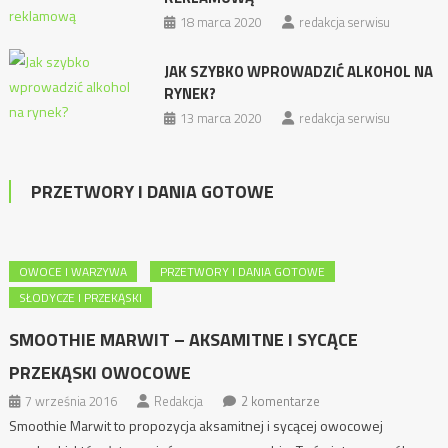
18 marca 2020
redakcja serwisu
JAK SZYBKO WPROWADZIĆ ALKOHOL NA
RYNEK?
13 marca 2020
redakcja serwisu
PRZETWORY I DANIA GOTOWE
OWOCE I WARZYWA
PRZETWORY I DANIA GOTOWE
SŁODYCZE I PRZEKĄSKI
SMOOTHIE MARWIT – AKSAMITNE I SYCĄCE
PRZEKĄSKI OWOCOWE
7 września 2016
Redakcja
2 komentarze
Smoothie Marwit to propozycja aksamitnej i sycącej owocowej