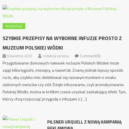
ALKOHOLE
SZYBKIE PRZEPISY NA WYBORNE INFUZJE PROSTO Z
MUZEUM POLSKIEJ WÓDKI
8 kwietnia 2020
redakcja serwisu
Comment(0)
Przygotowanie domowych nalewek na bazie Polskich Wódek może
zająć kilka tygodni, miesięcy, a nawet lat. Znamy jednak lepszy sposób
na to, aby szybko móc delektować się rasowym trunkiem o smaku
ulubionych owoców czy ziół. Dzięki infuzowaniu, czyli aromatyzowaniu
Polskiej Wódki, można w krótkim czasie uzyskać zaskakujący efekt. Tym,
którzy chcą rozpocząć przygodę z infuzjami z […]
PILSNER URQUELL Z NOWĄ KAMPANIĄ
REKLAMOWĄ