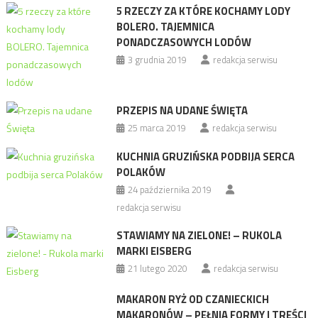
5 RZECZY ZA KTÓRE KOCHAMY LODY
BOLERO. TAJEMNICA
PONADCZASOWYCH LODÓW
3 grudnia 2019
redakcja serwisu
PRZEPIS NA UDANE ŚWIĘTA
25 marca 2019
redakcja serwisu
KUCHNIA GRUZIŃSKA PODBIJA SERCA
POLAKÓW
24 października 2019
redakcja serwisu
STAWIAMY NA ZIELONE! – RUKOLA
MARKI EISBERG
21 lutego 2020
redakcja serwisu
MAKARON RYŻ OD CZANIECKICH
MAKARONÓW – PEŁNIA FORMY I TREŚCI