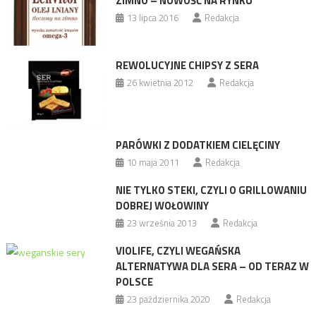
ZIMNO – NOWOŚĆ NA RYNKU
13 lipca 2016
Redakcja
REWOLUCYJNE CHIPSY Z SERA
26 kwietnia 2012
Redakcja
PARÓWKI Z DODATKIEM CIELĘCINY
10 maja 2011
Redakcja
NIE TYLKO STEKI, CZYLI O GRILLOWANIU
DOBREJ WOŁOWINY
23 września 2013
Redakcja
VIOLIFE, CZYLI WEGAŃSKA
ALTERNATYWA DLA SERA – OD TERAZ W
POLSCE
23 października 2020
Redakcja