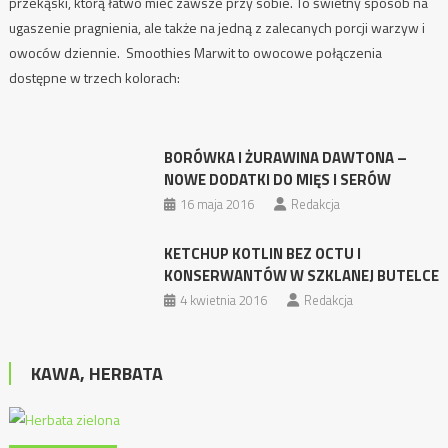
przekąski, którą łatwo mieć zawsze przy sobie. To świetny sposób na
ugaszenie pragnienia, ale także na jedną z zalecanych porcji warzyw i
owoców dziennie. Smoothies Marwit to owocowe połączenia
dostępne w trzech kolorach:
BORÓWKA I ŻURAWINA DAWTONA –
NOWE DODATKI DO MIĘS I SERÓW
16 maja 2016
Redakcja
KETCHUP KOTLIN BEZ OCTU I
KONSERWANTÓW W SZKLANEJ BUTELCE
4 kwietnia 2016
Redakcja
KAWA, HERBATA