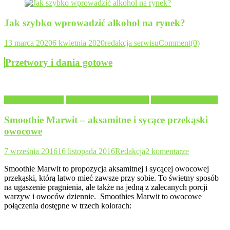
Jak szybko wprowadzić alkohol na rynek?
13 marca 2020
6 kwietnia 2020
redakcja serwisu
Comment(0)
Przetwory i dania gotowe
Owoce i warzywa
Przetwory i dania gotowe
Słodycze i przekąski
Smoothie Marwit – aksamitne i sycące przekąski
owocowe
7 września 2016
16 listopada 2016
Redakcja
2 komentarze
Smoothie Marwit to propozycja aksamitnej i sycącej owocowej
przekąski, którą łatwo mieć zawsze przy sobie. To świetny sposób
na ugaszenie pragnienia, ale także na jedną z zalecanych porcji
warzyw i owoców dziennie. Smoothies Marwit to owocowe
połączenia dostępne w trzech kolorach: