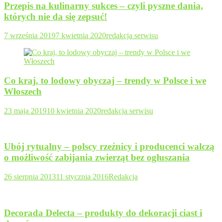
Przepis na kulinarny sukces – czyli pyszne dania,
których nie da się zepsuć!
7 września 2019
7 kwietnia 2020
redakcja serwisu
Co kraj, to lodowy obyczaj – trendy w Polsce i we
Włoszech
23 maja 2019
10 kwietnia 2020
redakcja serwisu
Ubój rytualny – polscy rzeźnicy i producenci walczą
o możliwość zabijania zwierząt bez ogłuszania
26 sierpnia 2013
11 stycznia 2016
Redakcja
Decorada Delecta – produkty do dekoracji ciast i