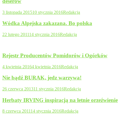
deserów
3 listopada 2015
10 stycznia 2016
Redakcja
Wódka Alpejska zakazana. Bo polska
22 lutego 2011
14 stycznia 2016
Redakcja
Rejestr Producentów Pomidorów i Ogórków
4 kwietnia 2016
4 kwietnia 2016
Redakcja
Nie bądź BURAK, jedz warzywa!
26 czerwca 2013
11 stycznia 2016
Redakcja
Herbaty IRVING inspiracją na letnie orzeźwienie
8 czerwca 2011
14 stycznia 2016
Redakcja