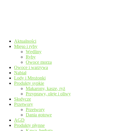
Aktualności
Mięso i ryby
Wędliny
Ryby
Owoce morza
Owoce i warzywa
Nabiał
Lody i Mrożonki
Produkty sypkie
Makarony, kasze, ryż
Przyprawy, oleje i oliwy
Słodycze
Przetwory
Przetwory
Dania gotowe
AGD
Produkty płynne
Kawa, herbata