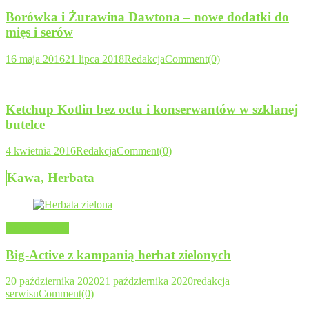
Borówka i Żurawina Dawtona – nowe dodatki do
mięs i serów
16 maja 2016
21 lipca 2018
Redakcja
Comment(0)
Ketchup Kotlin bez octu i konserwantów w szklanej
butelce
4 kwietnia 2016
Redakcja
Comment(0)
Kawa, Herbata
Kawa, herbata
Big-Active z kampanią herbat zielonych
20 października 2020
21 października 2020
redakcja
serwisu
Comment(0)