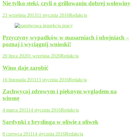
Nie tylko steki, czyli o grillowaniu dobrej wołowiny
23 września 2013
11 stycznia 2016
Redakcja
Przyczyny wypadków w masarniach i ubojniach –
poznaj i wyciągnij wnioski!
20 lipca 2020
1 września 2020
Redakcja
Wino daje zarobić
16 listopada 2011
13 stycznia 2016
Redakcja
Zachwycaj zdrowym i pięknym wyglądem na
wiosnę
4 marca 2011
14 stycznia 2016
Redakcja
Sardynki z bryslinga w oliwie z oliwek
8 czerwca 2011
14 stycznia 2016
Redakcja