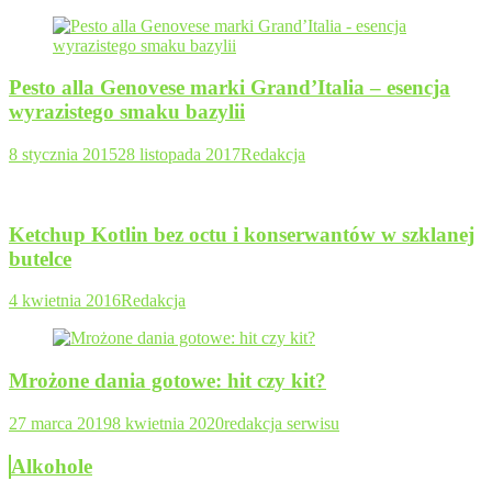
Pesto alla Genovese marki Grand’Italia – esencja
wyrazistego smaku bazylii
8 stycznia 2015
28 listopada 2017
Redakcja
Ketchup Kotlin bez octu i konserwantów w szklanej
butelce
4 kwietnia 2016
Redakcja
Mrożone dania gotowe: hit czy kit?
27 marca 2019
8 kwietnia 2020
redakcja serwisu
Alkohole