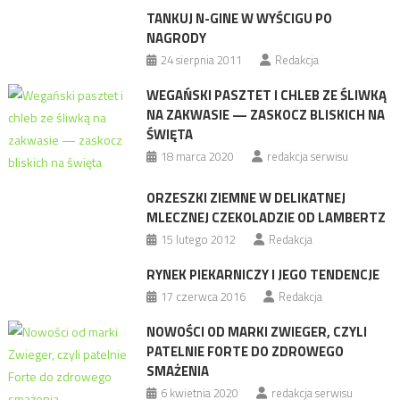
TANKUJ N-GINE W WYŚCIGU PO
NAGRODY
24 sierpnia 2011
Redakcja
WEGAŃSKI PASZTET I CHLEB ZE ŚLIWKĄ
NA ZAKWASIE — ZASKOCZ BLISKICH NA
ŚWIĘTA
18 marca 2020
redakcja serwisu
ORZESZKI ZIEMNE W DELIKATNEJ
MLECZNEJ CZEKOLADZIE OD LAMBERTZ
15 lutego 2012
Redakcja
RYNEK PIEKARNICZY I JEGO TENDENCJE
17 czerwca 2016
Redakcja
NOWOŚCI OD MARKI ZWIEGER, CZYLI
PATELNIE FORTE DO ZDROWEGO
SMAŻENIA
6 kwietnia 2020
redakcja serwisu