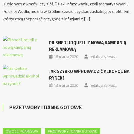
ulubionych owoców czy ziół. Dzięki infuzowaniu, czyli aromatyzowaniu
Polskiej Wódki, można w krótkim czasie uzyskać zaskakujący efekt. Tym,
którzy chcą rozpocząć przygodę z infuzjami z […]
PILSNER URQUELL Z NOWĄ KAMPANIĄ
REKLAMOWĄ
18 marca 2020
redakcja serwisu
JAK SZYBKO WPROWADZIĆ ALKOHOL NA
RYNEK?
13 marca 2020
redakcja serwisu
PRZETWORY I DANIA GOTOWE
OWOCE I WARZYWA
PRZETWORY I DANIA GOTOWE