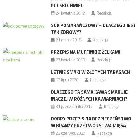
POLSKI CHMIEL
24 kwietnia 2012
Redakcja
SOK POMARAŃCZOWY – DLACZEGO JEST
TAK ZDROWY?
21 marca 2018
Redakcja
PRZEPIS NA MUFFINKI Z ŻELKAMI
27 kwietnia 2018
Redakcja
LETNIE SMAKI W ZŁOTYCH TARASACH
13 lipca 2020
Redakcja
DLACZEGO TA SAMA KAWA SMAKUJE
INACZEJ W RÓŻNYCH KAWIARNIACH?
31 października 2017
Redakcja
DOBRY PRZEPIS NA BEZPIECZEŃSTWO
W BRANŻY PRZETWÓRSTWA MIĘSA
23 czerwca 2020
Redakcja