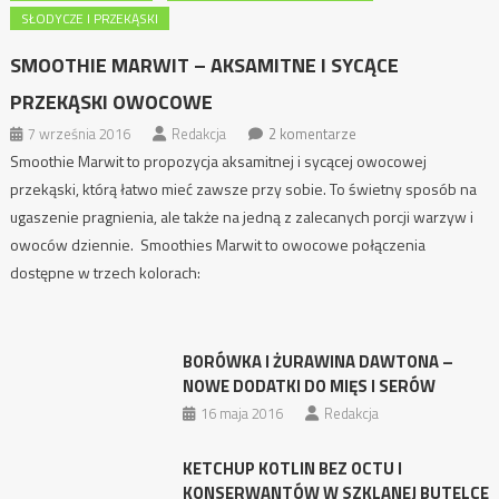
SŁODYCZE I PRZEKĄSKI
SMOOTHIE MARWIT – AKSAMITNE I SYCĄCE
PRZEKĄSKI OWOCOWE
7 września 2016
Redakcja
2 komentarze
Smoothie Marwit to propozycja aksamitnej i sycącej owocowej
przekąski, którą łatwo mieć zawsze przy sobie. To świetny sposób na
ugaszenie pragnienia, ale także na jedną z zalecanych porcji warzyw i
owoców dziennie. Smoothies Marwit to owocowe połączenia
dostępne w trzech kolorach:
BORÓWKA I ŻURAWINA DAWTONA –
NOWE DODATKI DO MIĘS I SERÓW
16 maja 2016
Redakcja
KETCHUP KOTLIN BEZ OCTU I
KONSERWANTÓW W SZKLANEJ BUTELCE