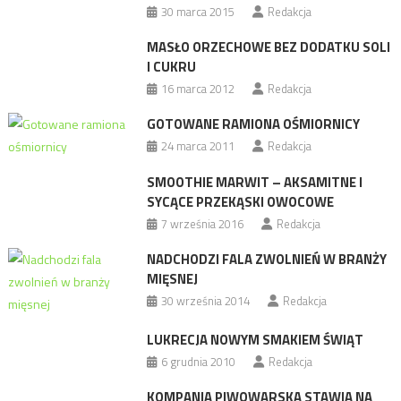
30 marca 2015
Redakcja
MASŁO ORZECHOWE BEZ DODATKU SOLI
I CUKRU
16 marca 2012
Redakcja
GOTOWANE RAMIONA OŚMIORNICY
24 marca 2011
Redakcja
SMOOTHIE MARWIT – AKSAMITNE I
SYCĄCE PRZEKĄSKI OWOCOWE
7 września 2016
Redakcja
NADCHODZI FALA ZWOLNIEŃ W BRANŻY
MIĘSNEJ
30 września 2014
Redakcja
LUKRECJA NOWYM SMAKIEM ŚWIĄT
6 grudnia 2010
Redakcja
KOMPANIA PIWOWARSKA STAWIA NA