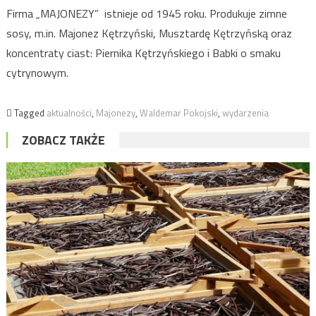
Firma „MAJONEZY” istnieje od 1945 roku. Produkuje zimne
sosy, m.in. Majonez Kętrzyński, Musztardę Kętrzyńską oraz
koncentraty ciast: Piernika Kętrzyńskiego i Babki o smaku
cytrynowym.
Tagged
aktualności
,
Majonezy
,
Waldemar Pokojski
,
wydarzenia
ZOBACZ TAKŻE