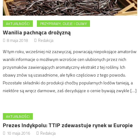
AKTUALNOŚCI
PRZYPRAWY, OLEJE I OLIWY
Wanilia pachnąca drożyzną
8 maja 2018
Redakcja
W tym roku, wcześniej niż zazwyczaj, powracają niepokojące amatorów
wanilii informacje o możliwym wzroście cen ulubionych przez nich
przysmaków zawierających aromatyczny ekstrakt z tej rośliny. Ich
obawy znów są uzasadnione, ale tylko częściowo z tego powodu.
Pozostałe składniki do produkcji choćby popularnych lodów tanieją, a
niektóre są wręcz darmowe, zaś decydujące o cenie bywają zwykle […]
AKTUALNOŚCI
Prezes Indykpolu: TTIP zdewastuje rynek w Europie
10 maja 2016
Redakcja