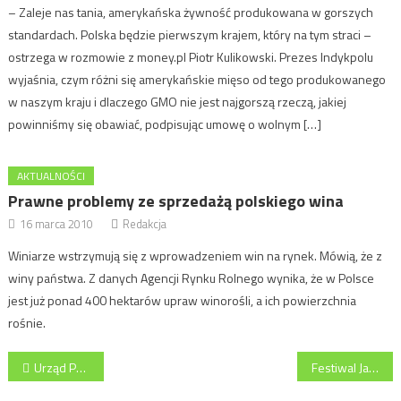
– Zaleje nas tania, amerykańska żywność produkowana w gorszych
standardach. Polska będzie pierwszym krajem, który na tym straci –
ostrzega w rozmowie z money.pl Piotr Kulikowski. Prezes Indykpolu
wyjaśnia, czym różni się amerykańskie mięso od tego produkowanego
w naszym kraju i dlaczego GMO nie jest najgorszą rzeczą, jakiej
powinniśmy się obawiać, podpisując umowę o wolnym […]
AKTUALNOŚCI
Prawne problemy ze sprzedażą polskiego wina
16 marca 2010
Redakcja
Winiarze wstrzymują się z wprowadzeniem win na rynek. Mówią, że z
winy państwa. Z danych Agencji Rynku Rolnego wynika, że w Polsce
jest już ponad 400 hektarów upraw winorośli, a ich powierzchnia
rośnie.
Nawigacja
Urząd Patentowy unieważnił znak towarowy „TIGER” – Energy Drink Tiger
Festiwal Jabłka i Cydru nad Wisłą w Warszawie