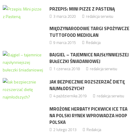
PRZEPIS: MINI PIZZE Z PASTENĄ
3 marca 2020
redakcja serwisu
MIĘDZYNARODOWE TARGI SPOŻYWCZE
TUTTOFOOD MEDIOLAN
9 marca 2015
Redakcja
BAJGIEL – TAJEMNICE NAJSŁYNNIEJSZEJ
BUŁECZKI ŚNIADANIOWEJ
1 czerwca 2018
redakcja serwisu
JAK BEZPIECZNIE ROZSZERZAĆ DIETĘ
NAJMŁODSZYCH?
4 października 2019
redakcja serwisu
MROŻONE HERBATY PICKWICK ICE TEA
NA POLSKI RYNEK WPROWADZA HOOP
POLSKA
2 lutego 2013
Redakcja