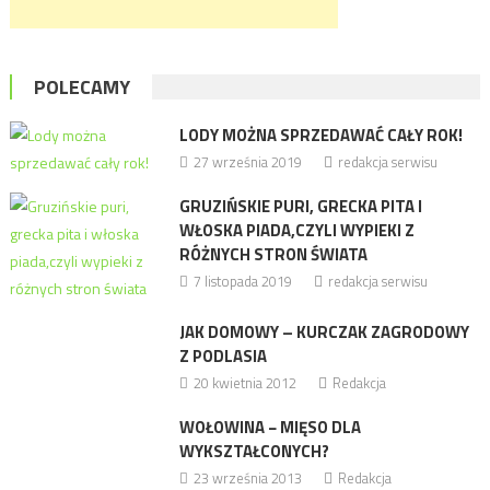
POLECAMY
LODY MOŻNA SPRZEDAWAĆ CAŁY ROK!
27 września 2019
redakcja serwisu
GRUZIŃSKIE PURI, GRECKA PITA I
WŁOSKA PIADA,CZYLI WYPIEKI Z
RÓŻNYCH STRON ŚWIATA
7 listopada 2019
redakcja serwisu
JAK DOMOWY – KURCZAK ZAGRODOWY
Z PODLASIA
20 kwietnia 2012
Redakcja
WOŁOWINA − MIĘSO DLA
WYKSZTAŁCONYCH?
23 września 2013
Redakcja