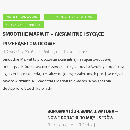
OWOCE I WARZYWA
PRZETWORY I DANIA GOTOWE
SŁODYCZE I PRZEKĄSKI
SMOOTHIE MARWIT – AKSAMITNE I SYCĄCE
PRZEKĄSKI OWOCOWE
7 września 2016
Redakcja
2 komentarze
Smoothie Marwit to propozycja aksamitnej i sycącej owocowej
przekąski, którą łatwo mieć zawsze przy sobie. To świetny sposób na
ugaszenie pragnienia, ale także na jedną z zalecanych porcji warzyw i
owoców dziennie. Smoothies Marwit to owocowe połączenia
dostępne w trzech kolorach:
BORÓWKA I ŻURAWINA DAWTONA –
NOWE DODATKI DO MIĘS I SERÓW
16 maja 2016
Redakcja