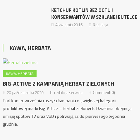
KETCHUP KOTLIN BEZ OCTU I
KONSERWANTÓW W SZKLANEJ BUTELCE
4 kwietnia 2016
Redakcja
KAWA, HERBATA
KAWA, HERBATA
BIG-ACTIVE Z KAMPANIĄ HERBAT ZIELONYCH
20 października 2020
redakcja serwisu
Comment(0)
Pod koniec września ruszyła kampania największej kategorii
produktowej marki Big-Active – herbat zielonych. Działania obejmują
emisję spotów TV oraz VoD i potrwają aż do pierwszego tygodnia
grudnia.