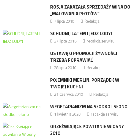
ROSJA ZAKAZAŁA SPRZEDAŻY WINA DO
„MALOWANIA PŁOTÓW”
7 lipca 2010
Redakcja
SCHUDNIJ LATEM I JEDZ LODY!
27 lipca 2016
redakcja serwisu
USTAWĘ O PROMOCJI ŻYWNOŚCI
TRZEBA POPRAWIAĆ
28 lipca 2010
Redakcja
POJEMNIKI MERLIN. PORZĄDEK W
TWOJEJ KUCHNI
21 czerwca 2010
Redakcja
WEGETARIANIZM NA SŁODKO I SŁONO
1 kwietnia 2020
redakcja serwisu
ORZEŹWIAJĄCE POWITANIE WIOSNY
2010