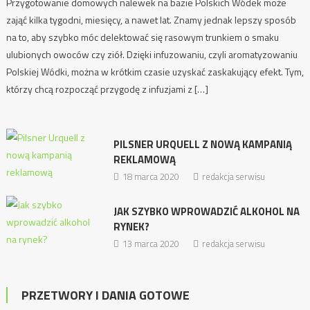
Przygotowanie domowych nalewek na bazie Polskich Wódek może
zająć kilka tygodni, miesięcy, a nawet lat. Znamy jednak lepszy sposób
na to, aby szybko móc delektować się rasowym trunkiem o smaku
ulubionych owoców czy ziół. Dzięki infuzowaniu, czyli aromatyzowaniu
Polskiej Wódki, można w krótkim czasie uzyskać zaskakujący efekt. Tym,
którzy chcą rozpocząć przygodę z infuzjami z […]
PILSNER URQUELL Z NOWĄ KAMPANIĄ
REKLAMOWĄ
18 marca 2020
redakcja serwisu
JAK SZYBKO WPROWADZIĆ ALKOHOL NA
RYNEK?
13 marca 2020
redakcja serwisu
PRZETWORY I DANIA GOTOWE