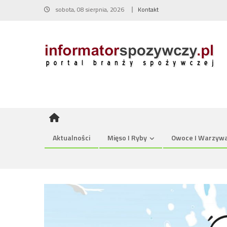
Skip
sobota, 08 sierpnia, 2026
Kontakt
to
content
Aktualności
Mięso I Ryby
Owoce I Warzyw