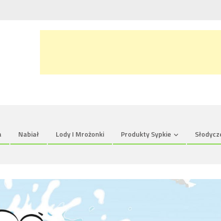
a
Nabiał
Lody I Mrożonki
Produkty Sypkie
Słodycz