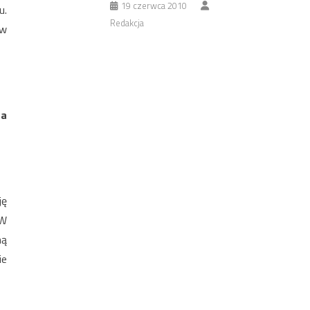
19 czerwca 2010
u.
Redakcja
ów
na
ję
 W
ną
ie