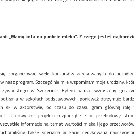
.
ii „Mamy kota na punkcie mleka”. Z czego jesteś najbardzi
ę zorganizować wiele konkursów adresowanych do uczniów
ę w nasz program. Szczególnie mile wspominam moje urodziny, któ
zywoustego w Szczecinie. Byłem bardzo wzruszony gorąc
ne spotkania w szkołach podstawowych, ponieważ otrzymuje bard
ich sił w aktorstwie, od czasu do czasu gram główną rolę
eć, iż nowy rok projektu rozpoczął się od przebudowy stro
 wszystkie informacje na temat wartości mleka i jego przetworów
Uruchomiliśmy także specjalną aplikację dedykowaną nauczyciel