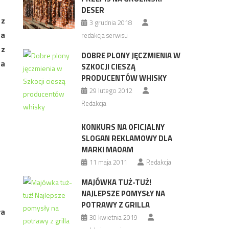
DESER
 z
3 grudnia 2018
na
redakcja serwisu
 z
DOBRE PLONY JĘCZMIENIA W
 a
SZKOCJI CIESZĄ
PRODUCENTÓW WHISKY
29 lutego 2012
Redakcja
KONKURS NA OFICJALNY
SLOGAN REKLAMOWY DLA
MARKI MAOAM
11 maja 2011
Redakcja
MAJÓWKA TUŻ-TUŻ!
NAJLEPSZE POMYSŁY NA
POTRAWY Z GRILLA
ła
30 kwietnia 2019