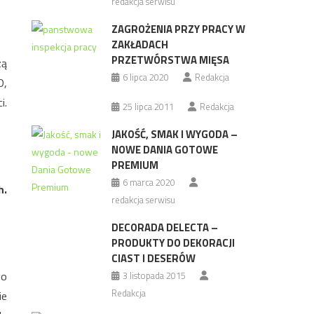
redakcja serwisu
ZAGROŻENIA PRZY PRACY W
ZAKŁADACH
PRZETWÓRSTWA MIĘSA
zą
6 lipca 2020
Redakcja
D,
i.
25 lipca 2011
Redakcja
JAKOŚĆ, SMAK I WYGODA –
NOWE DANIA GOTOWE
PREMIUM
6 marca 2020
h.
redakcja serwisu
DECORADA DELECTA –
PRODUKTY DO DEKORACJI
CIAST I DESERÓW
go
3 listopada 2015
Redakcja
ie