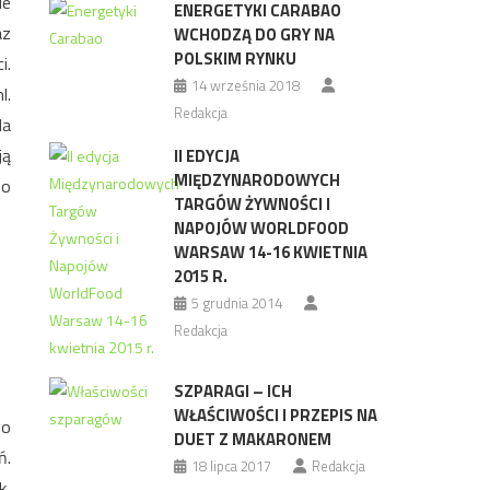
le
ENERGETYKI CARABAO
az
WCHODZĄ DO GRY NA
POLSKIM RYNKU
i.
14 września 2018
l.
Redakcja
da
ją
II EDYCJA
MIĘDZYNARODOWYCH
no
TARGÓW ŻYWNOŚCI I
NAPOJÓW WORLDFOOD
WARSAW 14-16 KWIETNIA
2015 R.
5 grudnia 2014
Redakcja
SZPARAGI – ICH
WŁAŚCIWOŚCI I PRZEPIS NA
go
DUET Z MAKARONEM
ń.
18 lipca 2017
Redakcja
k,