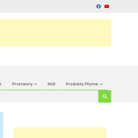
e
Przetwory
AGD
Produkty Płynne