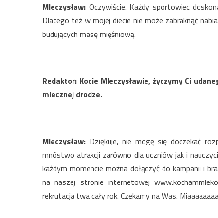
Mleczysław:
Oczywiście. Każdy sportowiec doskona
Dlatego też w mojej diecie nie może zabraknąć nabi
budujących masę mięśniową.
Redaktor: Kocie Mleczysławie, życzymy Ci udaneg
mlecznej drodze.
Mleczysław:
Dziękuje, nie mogę się doczekać rozp
mnóstwo atrakcji zarówno dla uczniów jak i nauczyc
każdym momencie można dołączyć do kampanii i brać
na naszej stronie internetowej www.kochammleko.
rekrutacja twa cały rok. Czekamy na Was. Miaaaaaaa