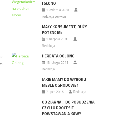
I SŁONO
1 kwietnia 2020
redakcja serwisu
MAŁY KONSUMENT, DUŻY
POTENCJAŁ
1 sierpnia 2018
Redakcja
HERBATA OOLONG
ce
13 lutego 2011
am
Redakcja
JAKIE MAMY DO WYBORU
MEBLE OGRODOWE?
7 lipca 2016
Redakcja
OD ZIARNA… DO POBUDZENIA
CZYLI O PROCESIE
POWSTAWANIA KAWY