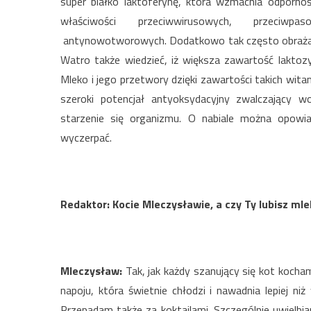
super białko laktoferynę, która wzmacnia odporno
właściwości przeciwwirusowych, przeciwpaso
antynowotworowych. Dodatkowo tak często obrażana l
Watro także wiedzieć, iż większa zawartość lakto
Mleko i jego przetwory dzięki zawartości takich wit
szeroki potencjał antyoksydacyjny zwalczający w
starzenie się organizmu. O nabiale można opowi
wyczerpać.
Redaktor: Kocie Mleczysławie, a czy Ty lubisz ml
Mleczysław:
Tak, jak każdy szanujący się kot koch
napoju, która świetnie chłodzi i nawadnia lepiej ni
Przepadam także za koktajlami. Szczególnie uwielbia