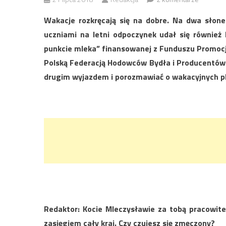
Wakacje rozkręcają się na dobre. Na dwa słon
uczniami na letni odpoczynek udał się równie
punkcie mleka” finansowanej z Funduszu Promocji
Polską Federacją Hodowców Bydła i Producentów M
drugim wyjazdem i porozmawiać o wakacyjnych pla
Redaktor: Kocie Mleczysławie za tobą pracowit
zasięgiem cały kraj. Czy czujesz się zmęczony?