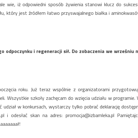
le wie, iż odpowiedni sposób żywienia stanowi klucz do sukces
ału, który jest źródłem łatwo przyswajalnego białka i aminokwas
o odpoczynku i regeneracji sił. Do zobaczenia we wrześniu 
oczęcia roku. Już teraz wspólnie z organizatorami przygotowu
ieli. Wszystkie szkoły zachęcam do wzięcia udziału w programie.
 udział w konkursach, wystarczy tylko pobrać deklarację dostęp
pl i odesłać skan na adres: promocja@izbamleka.pl Pamiętajc
aaaaaaaał!