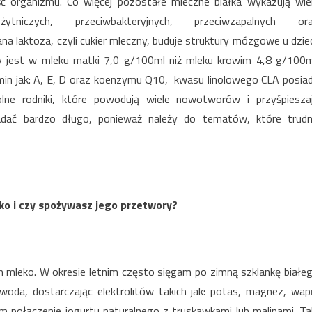
ść organizmu. Co więcej pozostałe mleczne białka wykazują wie
żytniczych, przeciwbakteryjnych, przeciwzapalnych or
aktoza, czyli cukier mleczny, buduje struktury mózgowe u dziec
zy jest w mleku matki 7,0 g/100ml niż mleku krowim 4,8 g/100m
amin jak: A, E, D oraz koenzymu Q10, kwasu linolowego CLA posia
olne rodniki, które powodują wiele nowotworów i przyśpiesza
adać bardzo długo, ponieważ należy do tematów, które trud
eko i czy spożywasz jego przetwory?
am mleko. W okresie letnim często sięgam po zimną szklankę białe
ż woda, dostarczając elektrolitów takich jak: potas, magnez, wap
m połączenie jogurtu naturalnego z truskawkami lub malinami. Ta