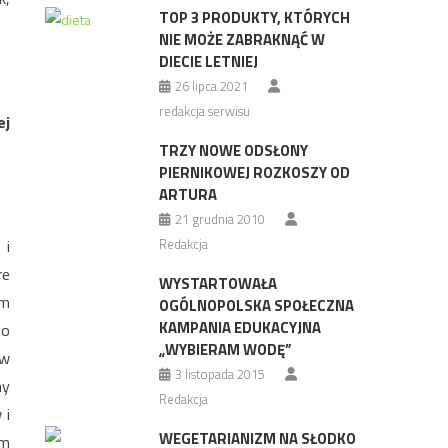
TOP 3 PRODUKTY, KTÓRYCH
NIE MOŻE ZABRAKNĄĆ W
DIECIE LETNIEJ
26 lipca 2021
redakcja serwisu
ej
TRZY NOWE ODSŁONY
PIERNIKOWEJ ROZKOSZY OD
ARTURA
21 grudnia 2010
 i
Redakcja
re
WYSTARTOWAŁA
ym
OGÓLNOPOLSKA SPOŁECZNA
KAMPANIA EDUKACYJNA
zo
„WYBIERAM WODĘ”
 w
3 listopada 2015
ny
Redakcja
 i
WEGETARIANIZM NA SŁODKO
om