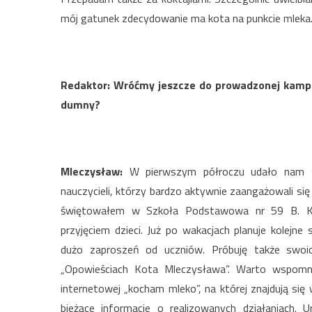
mój gatunek zdecydowanie ma kota na punkcie mleka
Redaktor: Wróćmy jeszcze do prowadzonej kampan
dumny?
Mleczysław:
W pierwszym półroczu udało nam si
nauczycieli, którzy bardzo aktywnie zaangażowali si
świętowałem w Szkoła Podstawowa nr 59 B. Kr
przyjęciem dzieci. Już po wakacjach planuje kolej
dużo zaproszeń od uczniów. Próbuję także swo
„Opowieściach Kota Mleczysława”. Warto wspomni
internetowej „kocham mleko”, na której znajdują się
bieżące informacje o realizowanych działaniach. 