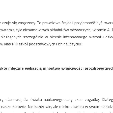
ie czuje się zmęczony. To prawdziwa frajda i przyjemność być twar
 zawierają tyle niesamowitych składników odżywczych, witamin A, 
 niezbędnych szczególnie w okresie intensywnego wzrostu dziec
klas I-III szkół podstawowych i ich nauczycieli.
dukty mleczne wykazują mnóstwo właściwości prozdrowotnyc
ory stanowią dla świata naukowego cały czas zagadkę. Dlate
 nasze zdrowie. Nie każdy wie, ale mleko zawiera w swoim składz