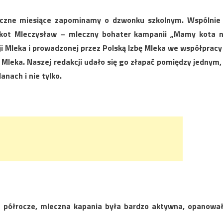
eczne miesiące zapominamy o dzwonku szkolnym. Wspólnie
ż kot Mleczysław – mleczny bohater kampanii „Mamy kota 
 Mleka i prowadzonej przez Polską Izbę Mleka we współpracy
leka. Naszej redakcji udało się go złapać pomiędzy jednym,
nach i nie tylko.
e półrocze, mleczna kapania była bardzo aktywna, opanowa