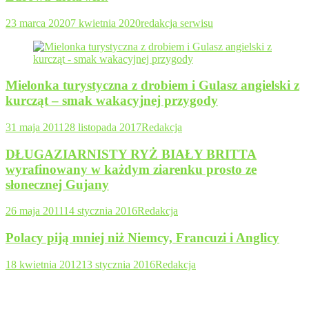
23 marca 2020
7 kwietnia 2020
redakcja serwisu
Mielonka turystyczna z drobiem i Gulasz angielski z
kurcząt – smak wakacyjnej przygody
31 maja 2011
28 listopada 2017
Redakcja
DŁUGAZIARNISTY RYŻ BIAŁY BRITTA
wyrafinowany w każdym ziarenku prosto ze
słonecznej Gujany
26 maja 2011
14 stycznia 2016
Redakcja
Polacy piją mniej niż Niemcy, Francuzi i Anglicy
18 kwietnia 2012
13 stycznia 2016
Redakcja