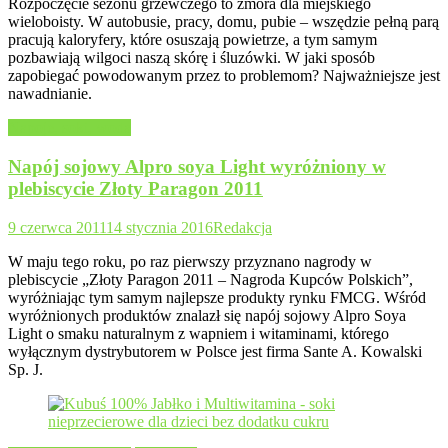
Rozpoczęcie sezonu grzewczego to zmora dla miejskiego
wieloboisty. W autobusie, pracy, domu, pubie – wszędzie pełną parą
pracują kaloryfery, które osuszają powietrze, a tym samym
pozbawiają wilgoci naszą skórę i śluzówki. W jaki sposób
zapobiegać powodowanym przez to problemom? Najważniejsze jest
nawadnianie.
Napoje, soki, woda
Napój sojowy Alpro soya Light wyróżniony w
plebiscycie Złoty Paragon 2011
9 czerwca 2011
14 stycznia 2016
Redakcja
W maju tego roku, po raz pierwszy przyznano nagrody w
plebiscycie „Złoty Paragon 2011 – Nagroda Kupców Polskich”,
wyróżniając tym samym najlepsze produkty rynku FMCG. Wśród
wyróżnionych produktów znalazł się napój sojowy Alpro Soya
Light o smaku naturalnym z wapniem i witaminami, którego
wyłącznym dystrybutorem w Polsce jest firma Sante A. Kowalski
Sp. J.