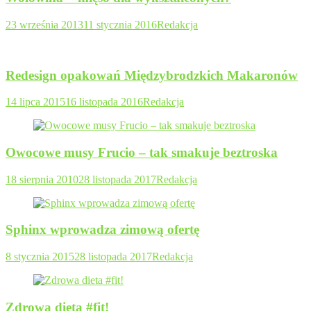
23 września 2013
11 stycznia 2016
Redakcja
Redesign opakowań Międzybrodzkich Makaronów
14 lipca 2015
16 listopada 2016
Redakcja
Owocowe musy Frucio – tak smakuje beztroska
18 sierpnia 2010
28 listopada 2017
Redakcja
Sphinx wprowadza zimową ofertę
8 stycznia 2015
28 listopada 2017
Redakcja
Zdrowa dieta #fit!