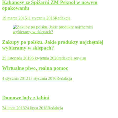
Kabanosy ze Spiżarni ZM Pekpol w nowym
opakowaniu
19 marca 2015
11 stycznia 2016
Redakcja
Zakupy po polsku. Jakie produkty najchętniej
wybieramy w sklepach?
25 listopada 2019
6 kwietnia 2020
redakcja serwisu
Wirtualne piwo, realna pomoc
4 stycznia 2012
13 stycznia 2016
Redakcja
Domowe lody z tahini
24 lipca 2018
24 lipca 2018
Redakcja