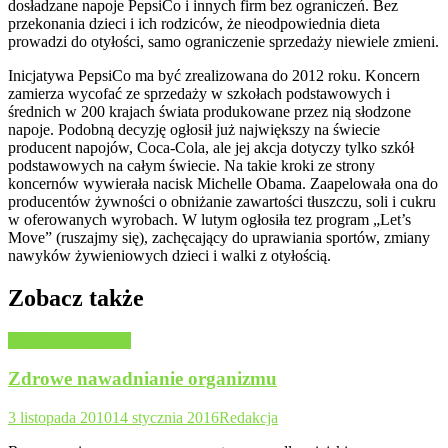
dosładzane napoje PepsiCo i innych firm bez ograniczeń. Bez
przekonania dzieci i ich rodziców, że nieodpowiednia dieta
prowadzi do otyłości, samo ograniczenie sprzedaży niewiele zmieni.
Inicjatywa PepsiCo ma być zrealizowana do 2012 roku. Koncern
zamierza wycofać ze sprzedaży w szkołach podstawowych i
średnich w 200 krajach świata produkowane przez nią słodzone
napoje. Podobną decyzję ogłosił już największy na świecie
producent napojów, Coca-Cola, ale jej akcja dotyczy tylko szkół
podstawowych na całym świecie. Na takie kroki ze strony
koncernów wywierała nacisk Michelle Obama. Zaapelowała ona do
producentów żywności o obniżanie zawartości tłuszczu, soli i cukru
w oferowanych wyrobach. W lutym ogłosiła tez program „Let’s
Move” (ruszajmy się), zachęcający do uprawiania sportów, zmiany
nawyków żywieniowych dzieci i walki z otyłością.
Zobacz także
Napoje, soki, woda
Zdrowe nawadnianie organizmu
3 listopada 2010
14 stycznia 2016
Redakcja