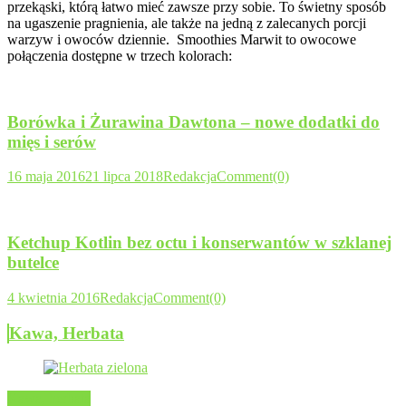
przekąski, którą łatwo mieć zawsze przy sobie. To świetny sposób
na ugaszenie pragnienia, ale także na jedną z zalecanych porcji
warzyw i owoców dziennie. Smoothies Marwit to owocowe
połączenia dostępne w trzech kolorach:
Borówka i Żurawina Dawtona – nowe dodatki do
mięs i serów
16 maja 2016
21 lipca 2018
Redakcja
Comment(0)
Ketchup Kotlin bez octu i konserwantów w szklanej
butelce
4 kwietnia 2016
Redakcja
Comment(0)
Kawa, Herbata
Kawa, herbata