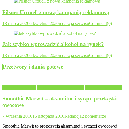
Pilsner Urquell z nową kampanią reklamową
18 marca 2020
6 kwietnia 2020
redakcja serwisu
Comment(0)
Jak szybko wprowadzić alkohol na rynek?
13 marca 2020
6 kwietnia 2020
redakcja serwisu
Comment(0)
Przetwory i dania gotowe
Owoce i warzywa
Przetwory i dania gotowe
Słodycze i przekąski
Smoothie Marwit – aksamitne i sycące przekąski
owocowe
7 września 2016
16 listopada 2016
Redakcja
2 komentarze
Smoothie Marwit to propozycja aksamitnej i sycącej owocowej