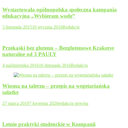
Wystartowała ogólnopolska społeczna kampania
edukacyjna „Wybieram wodę”
3 listopada 2015
10 stycznia 2016
Redakcja
Przekąski bez glutenu – Bezglutenowe Krakersy
naturalne od 3 PAULY
4 października 2016
16 listopada 2016
Redakcja
Wiosna na talerzu – przepis na wegetariańską
sałatkę
27 marca 2019
7 kwietnia 2020
redakcja serwisu
Letnie praktyki studenckie w Kompanii