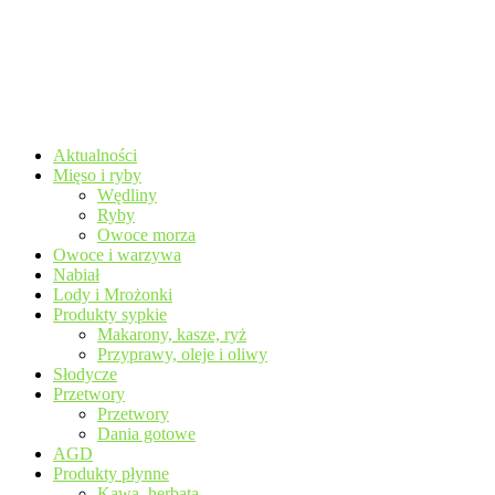
Aktualności
Mięso i ryby
Wędliny
Ryby
Owoce morza
Owoce i warzywa
Nabiał
Lody i Mrożonki
Produkty sypkie
Makarony, kasze, ryż
Przyprawy, oleje i oliwy
Słodycze
Przetwory
Przetwory
Dania gotowe
AGD
Produkty płynne
Kawa, herbata