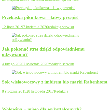
Przekąska piknikowa – łatwy przepis!
12 lipca 2019
7 kwietnia 2020
redakcja serwisu
Jak pokonać stres dzięki odpowiedniemu
odżywianiu?
4 lutego 2020
7 kwietnia 2020
redakcja serwisu
Sok wieloowocowy z imbirem bio marki Rabenhorst
8 stycznia 2015
28 listopada 2017
Redakcja
Wołowina − mięso dla wykształconych?