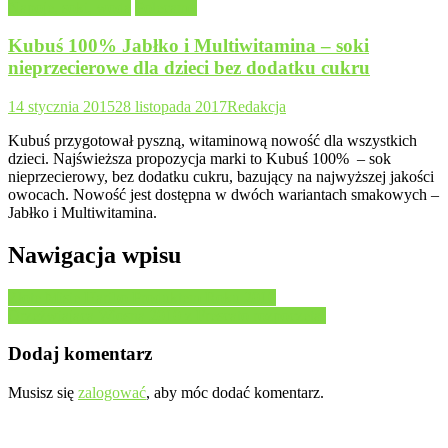
Napoje, soki, woda
Polecamy
Kubuś 100% Jabłko i Multiwitamina – soki
nieprzecierowe dla dzieci bez dodatku cukru
14 stycznia 2015
28 listopada 2017
Redakcja
Kubuś przygotował pyszną, witaminową nowość dla wszystkich
dzieci. Najświeższa propozycja marki to Kubuś 100% – sok
nieprzecierowy, bez dodatku cukru, bazujący na najwyższej jakości
owocach. Nowość jest dostępna w dwóch wariantach smakowych –
Jabłko i Multiwitamina.
Nawigacja wpisu
Złote Misie Haribo Produktem Roku 2010
Orzeźwiająca Wiosna 2010 z Frescato rozpoczęta!
Dodaj komentarz
Musisz się
zalogować
, aby móc dodać komentarz.