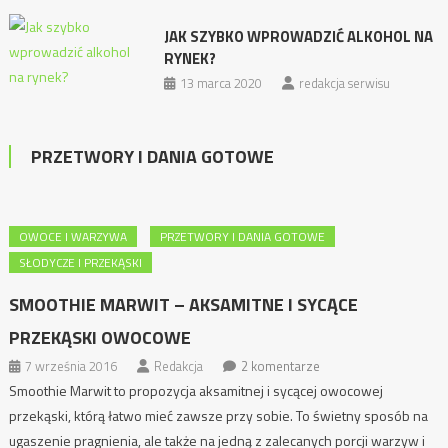
JAK SZYBKO WPROWADZIĆ ALKOHOL NA
RYNEK?
13 marca 2020
redakcja serwisu
PRZETWORY I DANIA GOTOWE
OWOCE I WARZYWA
PRZETWORY I DANIA GOTOWE
SŁODYCZE I PRZEKĄSKI
SMOOTHIE MARWIT – AKSAMITNE I SYCĄCE
PRZEKĄSKI OWOCOWE
7 września 2016
Redakcja
2 komentarze
Smoothie Marwit to propozycja aksamitnej i sycącej owocowej
przekąski, którą łatwo mieć zawsze przy sobie. To świetny sposób na
ugaszenie pragnienia, ale także na jedną z zalecanych porcji warzyw i