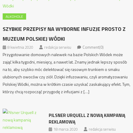
ALKOHOLE
SZYBKIE PRZEPISY NA WYBORNE INFUZJE PROSTO Z
MUZEUM POLSKIEJ WÓDKI
8 kwietnia 2020
redakcja serwisu
Comment(0)
Przygotowanie domowych nalewek na bazie Polskich Wódek może
zająć kilka tygodni, miesięcy, a nawet lat. Znamy jednak lepszy sposób
na to, aby szybko móc delektować się rasowym trunkiem o smaku
ulubionych owoców czy ziół. Dzięki infuzowaniu, czyli aromatyzowaniu
Polskiej Wódki, można w krótkim czasie uzyskać zaskakujący efekt. Tym,
którzy chcą rozpocząć przygodę z infuzjami z […]
PILSNER URQUELL Z NOWĄ KAMPANIĄ
REKLAMOWĄ
18 marca 2020
redakcja serwisu