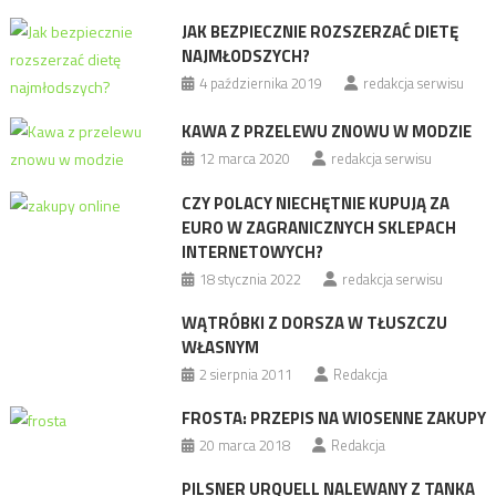
JAK BEZPIECZNIE ROZSZERZAĆ DIETĘ
NAJMŁODSZYCH?
4 października 2019
redakcja serwisu
KAWA Z PRZELEWU ZNOWU W MODZIE
12 marca 2020
redakcja serwisu
CZY POLACY NIECHĘTNIE KUPUJĄ ZA
EURO W ZAGRANICZNYCH SKLEPACH
INTERNETOWYCH?
18 stycznia 2022
redakcja serwisu
WĄTRÓBKI Z DORSZA W TŁUSZCZU
WŁASNYM
2 sierpnia 2011
Redakcja
FROSTA: PRZEPIS NA WIOSENNE ZAKUPY
20 marca 2018
Redakcja
PILSNER URQUELL NALEWANY Z TANKA