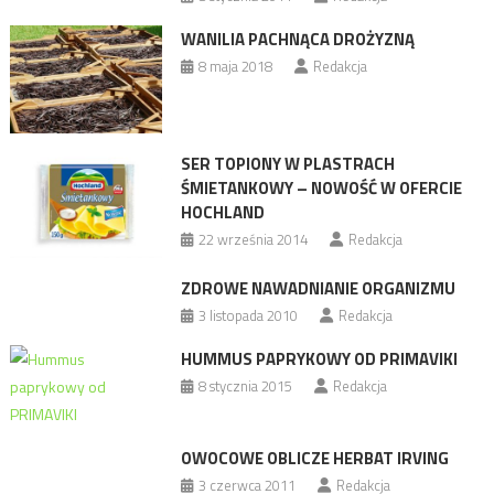
WANILIA PACHNĄCA DROŻYZNĄ
8 maja 2018
Redakcja
SER TOPIONY W PLASTRACH
ŚMIETANKOWY – NOWOŚĆ W OFERCIE
HOCHLAND
22 września 2014
Redakcja
ZDROWE NAWADNIANIE ORGANIZMU
3 listopada 2010
Redakcja
HUMMUS PAPRYKOWY OD PRIMAVIKI
8 stycznia 2015
Redakcja
OWOCOWE OBLICZE HERBAT IRVING
3 czerwca 2011
Redakcja