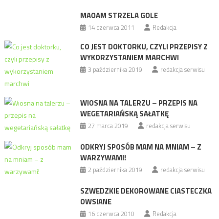
MAOAM STRZELA GOLE
14 czerwca 2011
Redakcja
CO JEST DOKTORKU, CZYLI PRZEPISY Z
WYKORZYSTANIEM MARCHWI
3 października 2019
redakcja serwisu
WIOSNA NA TALERZU – PRZEPIS NA
WEGETARIAŃSKĄ SAŁATKĘ
27 marca 2019
redakcja serwisu
ODKRYJ SPOSÓB MAM NA MNIAM – Z
WARZYWAMI!
2 października 2019
redakcja serwisu
SZWEDZKIE DEKOROWANE CIASTECZKA
OWSIANE
16 czerwca 2010
Redakcja