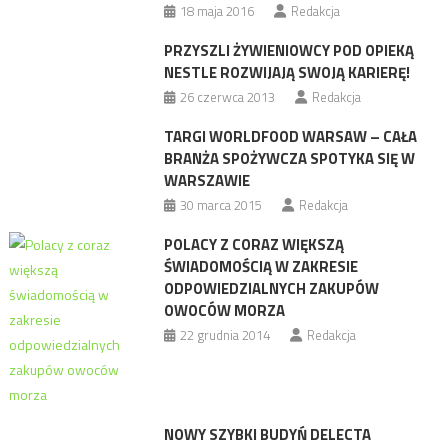
18 maja 2016
Redakcja
PRZYSZLI ŻYWIENIOWCY POD OPIEKĄ
NESTLE ROZWIJAJĄ SWOJĄ KARIERĘ!
26 czerwca 2013
Redakcja
TARGI WORLDFOOD WARSAW – CAŁA
BRANŻA SPOŻYWCZA SPOTYKA SIĘ W
WARSZAWIE
30 marca 2015
Redakcja
POLACY Z CORAZ WIĘKSZĄ
ŚWIADOMOŚCIĄ W ZAKRESIE
ODPOWIEDZIALNYCH ZAKUPÓW
OWOCÓW MORZA
22 grudnia 2014
Redakcja
NOWY SZYBKI BUDYŃ DELECTA