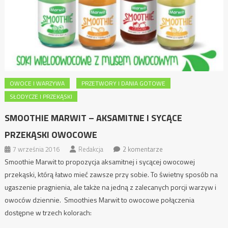
OWOCE I WARZYWA
PRZETWORY I DANIA GOTOWE
SŁODYCZE I PRZEKĄSKI
SMOOTHIE MARWIT – AKSAMITNE I SYCĄCE
PRZEKĄSKI OWOCOWE
7 września 2016
Redakcja
2 komentarze
Smoothie Marwit to propozycja aksamitnej i sycącej owocowej
przekąski, którą łatwo mieć zawsze przy sobie. To świetny sposób na
ugaszenie pragnienia, ale także na jedną z zalecanych porcji warzyw i
owoców dziennie. Smoothies Marwit to owocowe połączenia
dostępne w trzech kolorach: