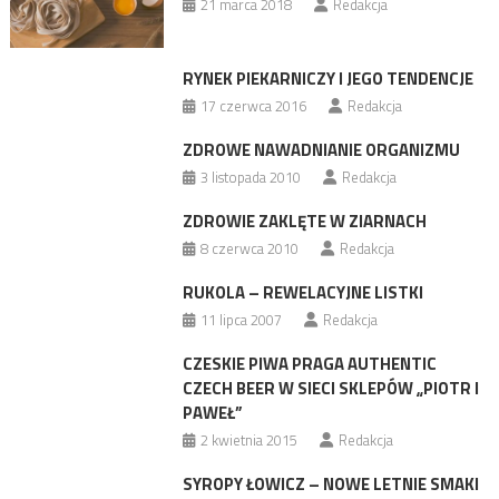
21 marca 2018
Redakcja
RYNEK PIEKARNICZY I JEGO TENDENCJE
17 czerwca 2016
Redakcja
ZDROWE NAWADNIANIE ORGANIZMU
3 listopada 2010
Redakcja
ZDROWIE ZAKLĘTE W ZIARNACH
8 czerwca 2010
Redakcja
RUKOLA – REWELACYJNE LISTKI
11 lipca 2007
Redakcja
CZESKIE PIWA PRAGA AUTHENTIC
CZECH BEER W SIECI SKLEPÓW „PIOTR I
PAWEŁ”
2 kwietnia 2015
Redakcja
SYROPY ŁOWICZ – NOWE LETNIE SMAKI