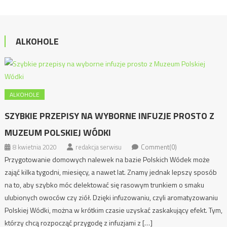
ALKOHOLE
ALKOHOLE
SZYBKIE PRZEPISY NA WYBORNE INFUZJE PROSTO Z
MUZEUM POLSKIEJ WÓDKI
8 kwietnia 2020
redakcja serwisu
Comment(0)
Przygotowanie domowych nalewek na bazie Polskich Wódek może
zająć kilka tygodni, miesięcy, a nawet lat. Znamy jednak lepszy sposób
na to, aby szybko móc delektować się rasowym trunkiem o smaku
ulubionych owoców czy ziół. Dzięki infuzowaniu, czyli aromatyzowaniu
Polskiej Wódki, można w krótkim czasie uzyskać zaskakujący efekt. Tym,
którzy chcą rozpocząć przygodę z infuzjami z […]