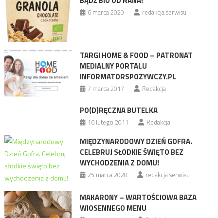
BĄDŹ BIO OD RANA!
6 marca 2020
redakcja serwisu
TARGI HOME & FOOD – PATRONAT
MEDIALNY PORTALU
INFORMATORSPOZYWCZY.PL
7 marca 2017
Redakcja
PO(D)RĘCZNA BUTELKA
16 lutego 2011
Redakcja
MIĘDZYNARODOWY DZIEŃ GOFRA.
CELEBRUJ SŁODKIE ŚWIĘTO BEZ
WYCHODZENIA Z DOMU!
25 marca 2020
redakcja serwisu
MAKARONY – WARTOŚCIOWA BAZA
WIOSENNEGO MENU