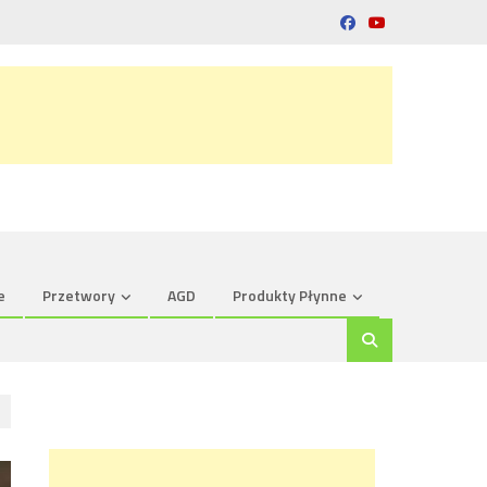
e
Przetwory
AGD
Produkty Płynne