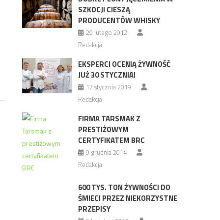
SZKOCJI CIESZĄ
PRODUCENTÓW WHISKY
29 lutego 2012
Redakcja
EKSPERCI OCENIĄ ŻYWNOŚĆ
JUŻ 30 STYCZNIA!
17 stycznia 2019
Redakcja
FIRMA TARSMAK Z
PRESTIŻOWYM
CERTYFIKATEM BRC
9 grudnia 2014
Redakcja
600 TYS. TON ŻYWNOŚCI DO
ŚMIECI PRZEZ NIEKORZYSTNE
PRZEPISY