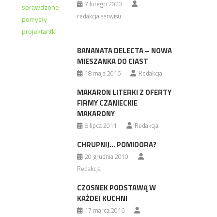
7 lutego 2020
redakcja serwisu
BANANATA DELECTA – NOWA
MIESZANKA DO CIAST
18 maja 2016
Redakcja
MAKARON LITERKI Z OFERTY
FIRMY CZANIECKIE
MAKARONY
8 lipca 2011
Redakcja
CHRUPNIJ… POMIDORA?
20 grudnia 2010
Redakcja
CZOSNEK PODSTAWĄ W
KAŻDEJ KUCHNI
17 marca 2016