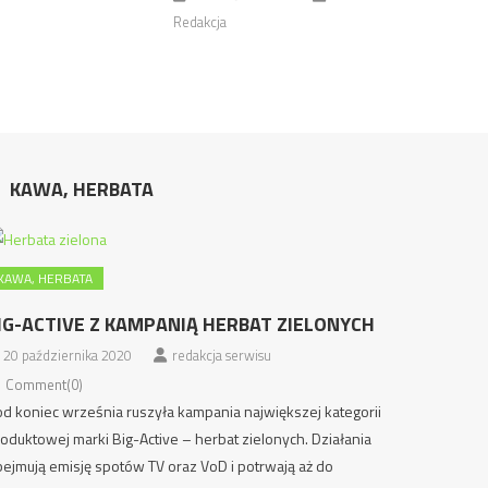
Redakcja
KAWA, HERBATA
KAWA, HERBATA
IG-ACTIVE Z KAMPANIĄ HERBAT ZIELONYCH
20 października 2020
redakcja serwisu
Comment(0)
d koniec września ruszyła kampania największej kategorii
oduktowej marki Big-Active – herbat zielonych. Działania
ejmują emisję spotów TV oraz VoD i potrwają aż do