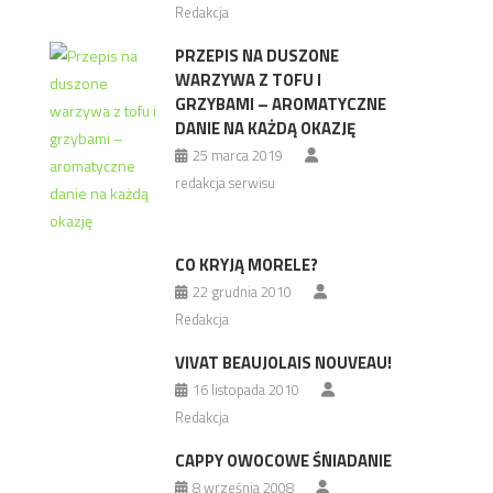
Redakcja
PRZEPIS NA DUSZONE
WARZYWA Z TOFU I
GRZYBAMI – AROMATYCZNE
DANIE NA KAŻDĄ OKAZJĘ
25 marca 2019
redakcja serwisu
CO KRYJĄ MORELE?
22 grudnia 2010
Redakcja
VIVAT BEAUJOLAIS NOUVEAU!
16 listopada 2010
Redakcja
CAPPY OWOCOWE ŚNIADANIE
8 września 2008