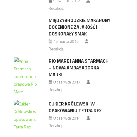
9 kwietnia 2012
Redakcja
MIĘDZYBRODZKIE MAKARONY
DOCENIONE ZA JAKOŚĆ I
DOSKONAŁY SMAK
19 marca 2012
Redakcja
RIO MARE I ANNA STARMACH
– NOWA AMBASADORKA
MARKI
8 czerwca 2017
Redakcja
CUKIER KRÓLEWSKI W
OPAKOWANIU TETRA REX
8 czerwca 2014
Redakcja