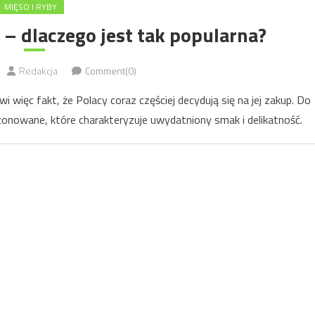
MIĘSO I RYBY
 dlaczego jest tak popularna?
Redakcja
Comment(0)
 więc fakt, że Polacy coraz częściej decydują się na jej zakup. Do
zonowane, które charakteryzuje uwydatniony smak i delikatność.