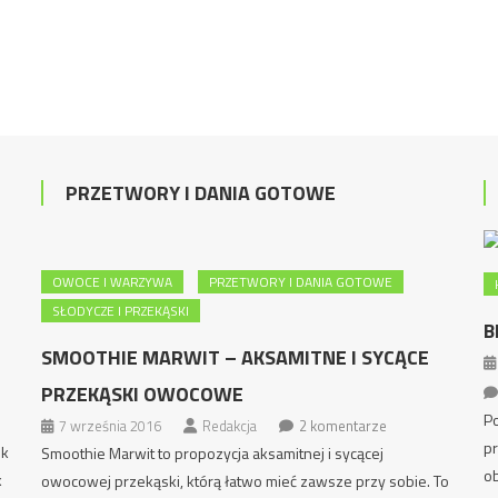
PRZETWORY I DANIA GOTOWE
OWOCE I WARZYWA
PRZETWORY I DANIA GOTOWE
SŁODYCZE I PRZEKĄSKI
B
SMOOTHIE MARWIT – AKSAMITNE I SYCĄCE
PRZEKĄSKI OWOCOWE
Po
7 września 2016
Redakcja
2 komentarze
pr
ek
Smoothie Marwit to propozycja aksamitnej i sycącej
ob
k
owocowej przekąski, którą łatwo mieć zawsze przy sobie. To