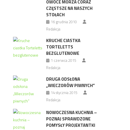
OWOCE MORZA CORAZ
CZĘSTSZE NA NASZYCH
STOŁACH
16 grudnia 2010
Redakcja
KRUCHE CIASTKA
TORTELETTS
BEZGLUTENOWE
1 czerwca 2015
Redakcja
DRUGA ODSŁONA
„WIECZORÓW PIWNYCH”
14 stycznia 2015
Redakcja
NOWOCZESNA KUCHNIA –
POZNAJ SPRAWDZONE
POMYSŁY PROJEKTANTKI