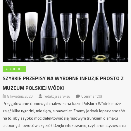
ALKOHOLE
SZYBKIE PRZEPISY NA WYBORNE INFUZJE PROSTO Z
MUZEUM POLSKIEJ WÓDKI
8 kwietnia 2020
redakcja serwisu
Comment(0)
Przygotowanie domowych nalewek na bazie Polskich Wódek może
zająć kilka tygodni, miesięcy, a nawet lat. Znamy jednak lepszy sposób
na to, aby szybko móc delektować się rasowym trunkiem o smaku
ulubionych owoców czy ziół. Dzięki infuzowaniu, czyli aromatyzowaniu