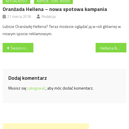
AKTUALNOŚCI
NAPOJE, SOKI, WODA
Oranżada Hellena – nowa spotowa kampania
21 marca 2018
Redakcja
Lubicie Oranżadę Hellena? Teraz możecie oglądać ją w roli głównej w
nowym spocie reklamowym.
Nawigacja
Sezon na truskawki – pierogi z truskawkami od Jawo
Hellena Aqua Natural – nowość marki Hellena
wpisu
Dodaj komentarz
Musisz się
zalogować
, aby móc dodać komentarz.