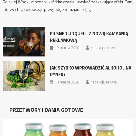
Polskiej Wódki, można w krótkim czasie uzyskać zaskakujący efekt. Tym,
którzy chcą rozpocząć przygodę z infuzjami z […]
PILSNER URQUELL Z NOWĄ KAMPANIĄ
REKLAMOWĄ
18 marca 2020
redakcja serwisu
JAK SZYBKO WPROWADZIĆ ALKOHOL NA
RYNEK?
13 marca 2020
redakcja serwisu
PRZETWORY I DANIA GOTOWE