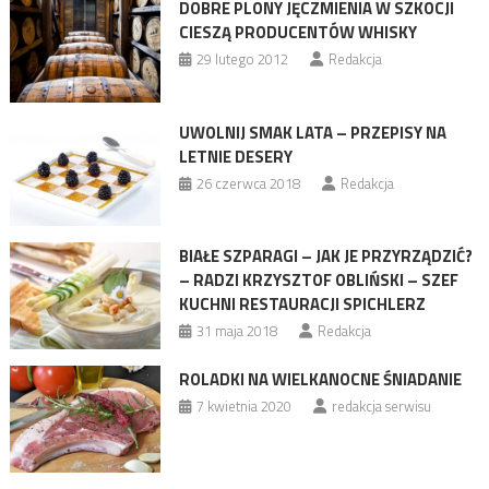
DOBRE PLONY JĘCZMIENIA W SZKOCJI
CIESZĄ PRODUCENTÓW WHISKY
29 lutego 2012
Redakcja
UWOLNIJ SMAK LATA – PRZEPISY NA
LETNIE DESERY
26 czerwca 2018
Redakcja
BIAŁE SZPARAGI – JAK JE PRZYRZĄDZIĆ?
– RADZI KRZYSZTOF OBLIŃSKI – SZEF
KUCHNI RESTAURACJI SPICHLERZ
31 maja 2018
Redakcja
ROLADKI NA WIELKANOCNE ŚNIADANIE
7 kwietnia 2020
redakcja serwisu