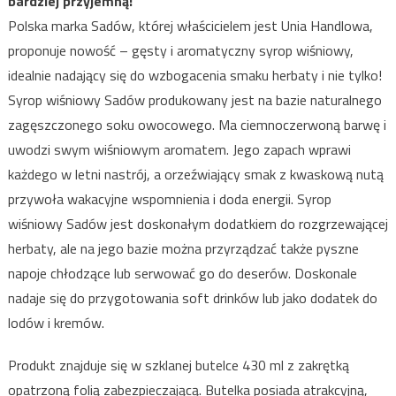
bardziej przyjemną!
Polska marka Sadów, której właścicielem jest Unia Handlowa,
proponuje nowość – gęsty i aromatyczny syrop wiśniowy,
idealnie nadający się do wzbogacenia smaku herbaty i nie tylko!
Syrop wiśniowy Sadów produkowany jest na bazie naturalnego
zagęszczonego soku owocowego. Ma ciemnoczerwoną barwę i
uwodzi swym wiśniowym aromatem. Jego zapach wprawi
każdego w letni nastrój, a orzeźwiający smak z kwaskową nutą
przywoła wakacyjne wspomnienia i doda energii. Syrop
wiśniowy Sadów jest doskonałym dodatkiem do rozgrzewającej
herbaty, ale na jego bazie można przyrządzać także pyszne
napoje chłodzące lub serwować go do deserów. Doskonale
nadaje się do przygotowania soft drinków lub jako dodatek do
lodów i kremów.
Produkt znajduje się w szklanej butelce 430 ml z zakrętką
opatrzoną folią zabezpieczającą. Butelka posiada atrakcyjną,