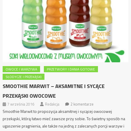
OWOCE I WARZYWA
PRZETWORY I DANIA GOTOWE
SŁODYCZE I PRZEKĄSKI
SMOOTHIE MARWIT – AKSAMITNE I SYCĄCE
PRZEKĄSKI OWOCOWE
7 września 2016
Redakcja
2 komentarze
Smoothie Marwit to propozycja aksamitnej i sycącej owocowej
przekąski, którą łatwo mieć zawsze przy sobie. To świetny sposób na
ugaszenie pragnienia, ale także na jedną z zalecanych porcji warzyw i