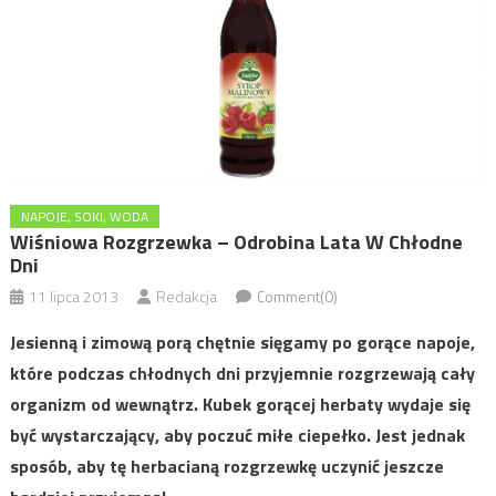
NAPOJE, SOKI, WODA
Wiśniowa Rozgrzewka – Odrobina Lata W Chłodne
Dni
11 lipca 2013
Redakcja
Comment(0)
Jesienną i zimową porą chętnie sięgamy po gorące napoje,
które podczas chłodnych dni przyjemnie rozgrzewają cały
organizm od wewnątrz. Kubek gorącej herbaty wydaje się
być wystarczający, aby poczuć miłe ciepełko. Jest jednak
sposób, aby tę herbacianą rozgrzewkę uczynić jeszcze