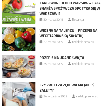
TARGI WORLDFOOD WARSAW – CAŁA
BRANŻA SPOŻYWCZA SPOTYKA SIĘ W
WARSZAWIE
30 marca 2015
Redakcja
WIOSNA NA TALERZU – PRZEPIS NA
WEGETARIAŃSKĄ SAŁATKĘ
27 marca 2019
redakcja serwisu
PRZEPIS NA UDANE ŚWIĘTA
25 marca 2019
redakcja serwisu
CZY PROTEZA ZĘBOWA MA JAKIEŚ
ZALETY?
24 września 2022
redakcja serwisu