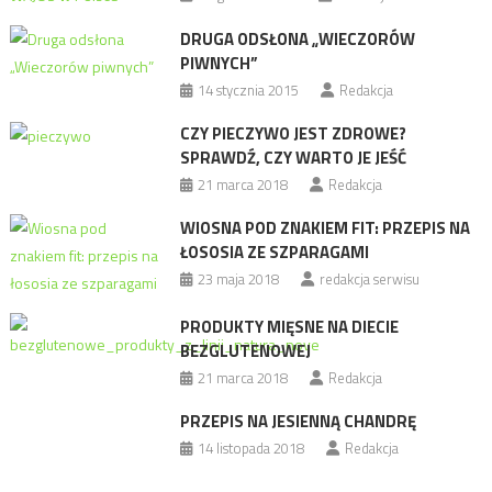
DRUGA ODSŁONA „WIECZORÓW
PIWNYCH”
14 stycznia 2015
Redakcja
CZY PIECZYWO JEST ZDROWE?
SPRAWDŹ, CZY WARTO JE JEŚĆ
21 marca 2018
Redakcja
WIOSNA POD ZNAKIEM FIT: PRZEPIS NA
ŁOSOSIA ZE SZPARAGAMI
23 maja 2018
redakcja serwisu
PRODUKTY MIĘSNE NA DIECIE
BEZGLUTENOWEJ
21 marca 2018
Redakcja
PRZEPIS NA JESIENNĄ CHANDRĘ
14 listopada 2018
Redakcja