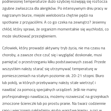
podniesionej temperaturze dużo szybciej rozwijają się roztocza
zgubne zwłaszcza dla alergików. Po intensywnym dniu pracy w
nagrzanym biurze, miejski wieloboista chętnie pędzi na
spotkanie z przyjaciółmi. A co go czeka na zewnątrz? Jesienny
chłód, który sprawi, że organizm momentalnie się wychłodzi, co
może skutkować przeziębieniem.
Człowiek, który prowadzi aktywny tryb życia, nie ma czasu na
choroby, a zawsze chce czuć się i wyglądać doskonale, musi
pamiętać o przestrzeganiu kilku podstawowych zasad. Przede
wszystkim należy starać się utrzymywać temperaturę w
pomieszczeniach na stałym poziomie ok. 20-21 stopni. Biuro
lub pokój, w których przebywamy należy stale wietrzyć i
nawilżać za pomocą specjalnych urządzeń. Jeśli nie mamy
profesjonalnego nawilżacza, możemy rozwieszać na grzejnikach
zmoczone ściereczki lub po prostu pranie. Na twarz codziennie
rano i wieczorem nakładajmy grubą warstwę kremu, a raz w