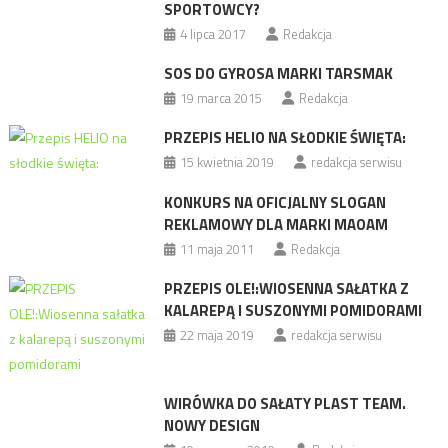
SPORTOWCY?
4 lipca 2017
Redakcja
SOS DO GYROSA MARKI TARSMAK
19 marca 2015
Redakcja
PRZEPIS HELIO NA SŁODKIE ŚWIĘTA:
15 kwietnia 2019
redakcja serwisu
KONKURS NA OFICJALNY SLOGAN
REKLAMOWY DLA MARKI MAOAM
11 maja 2011
Redakcja
PRZEPIS OLE!:WIOSENNA SAŁATKA Z
KALAREPĄ I SUSZONYMI POMIDORAMI
22 maja 2019
redakcja serwisu
WIRÓWKA DO SAŁATY PLAST TEAM.
NOWY DESIGN