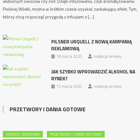
ulubionych owoców czy ziół. Dzięki infuzowaniu, czyli aromatyzowaniu
Polskiej Wódki, można w krótkim czasie uzyskać zaskakujący efekt. Tym,
którzy chcą rozpocząć przygodę z infuzjami z […]
PILSNER URQUELL Z NOWĄ KAMPANIĄ
REKLAMOWĄ
18 marca 2020
redakcja serwisu
JAK SZYBKO WPROWADZIĆ ALKOHOL NA
RYNEK?
13 marca 2020
redakcja serwisu
PRZETWORY I DANIA GOTOWE
OWOCE I WARZYWA
PRZETWORY I DANIA GOTOWE