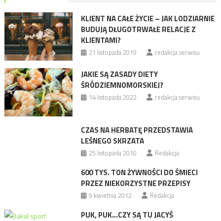
KLIENT NA CAŁE ŻYCIE – JAK LODZIARNIE
BUDUJĄ DŁUGOTRWAŁE RELACJE Z
KLIENTAMI?
21 listopada 2019
redakcja serwisu
JAKIE SĄ ZASADY DIETY
ŚRÓDZIEMNOMORSKIEJ?
14 listopada 2022
redakcja serwisu
CZAS NA HERBATĘ PRZEDSTAWIA
LEŚNEGO SKRZATA
25 listopada 2010
Redakcja
600 TYS. TON ŻYWNOŚCI DO ŚMIECI
PRZEZ NIEKORZYSTNE PRZEPISY
9 kwietnia 2012
Redakcja
PUK, PUK…CZY SĄ TU JACYŚ