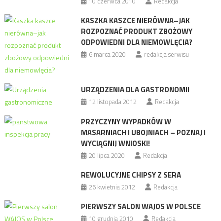
10 czerwca 2010
Redakcja
KASZKA KASZCE NIERÓWNA–JAK
ROZPOZNAĆ PRODUKT ZBOŻOWY
ODPOWIEDNI DLA NIEMOWLĘCIA?
6 marca 2020
redakcja serwisu
URZĄDZENIA DLA GASTRONOMII
12 listopada 2012
Redakcja
PRZYCZYNY WYPADKÓW W
MASARNIACH I UBOJNIACH – POZNAJ I
WYCIĄGNIJ WNIOSKI!
20 lipca 2020
Redakcja
REWOLUCYJNE CHIPSY Z SERA
26 kwietnia 2012
Redakcja
PIERWSZY SALON WAJOS W POLSCE
10 grudnia 2010
Redakcja