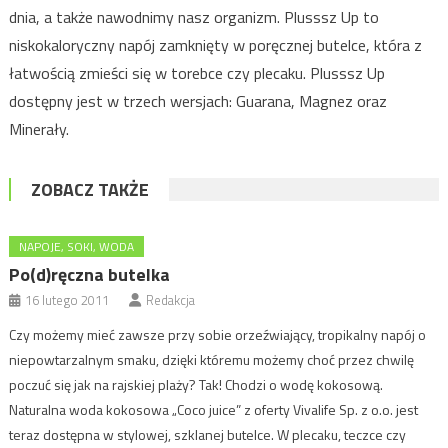
dnia, a także nawodnimy nasz organizm. Plusssz Up to
niskokaloryczny napój zamknięty w poręcznej butelce, która z
łatwością zmieści się w torebce czy plecaku. Plusssz Up
dostępny jest w trzech wersjach: Guarana, Magnez oraz
Minerały.
ZOBACZ TAKŻE
NAPOJE, SOKI, WODA
Po(d)ręczna butelka
16 lutego 2011
Redakcja
Czy możemy mieć zawsze przy sobie orzeźwiający, tropikalny napój o
niepowtarzalnym smaku, dzięki któremu możemy choć przez chwilę
poczuć się jak na rajskiej plaży? Tak! Chodzi o wodę kokosową.
Naturalna woda kokosowa „Coco juice” z oferty Vivalife Sp. z o.o. jest
teraz dostępna w stylowej, szklanej butelce. W plecaku, teczce czy