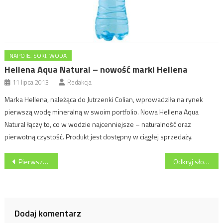
NAPOJE, SOKI, WODA
Hellena Aqua Natural – nowość marki Hellena
11 lipca 2013
Redakcja
Marka Hellena, należąca do Jutrzenki Colian, wprowadziła na rynek
pierwszą wodę mineralną w swoim portfolio. Nowa Hellena Aqua
Natural łączy to, co w wodzie najcenniejsze – naturalność oraz
pierwotną czystość. Produkt jest dostępny w ciągłej sprzedaży.
Nawigacja
Pierwsze Profesjonalia Piwowarów i Barmanów
Odkryj słodką tajemnicę smaku Haribo Holladrio
wpisu
Dodaj komentarz