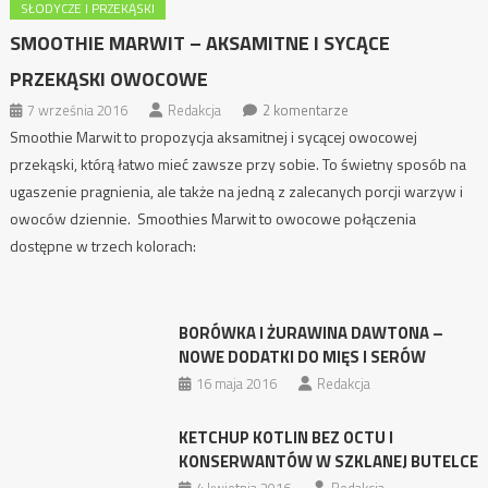
SŁODYCZE I PRZEKĄSKI
SMOOTHIE MARWIT – AKSAMITNE I SYCĄCE
PRZEKĄSKI OWOCOWE
7 września 2016
Redakcja
2 komentarze
Smoothie Marwit to propozycja aksamitnej i sycącej owocowej
przekąski, którą łatwo mieć zawsze przy sobie. To świetny sposób na
ugaszenie pragnienia, ale także na jedną z zalecanych porcji warzyw i
owoców dziennie. Smoothies Marwit to owocowe połączenia
dostępne w trzech kolorach:
BORÓWKA I ŻURAWINA DAWTONA –
NOWE DODATKI DO MIĘS I SERÓW
16 maja 2016
Redakcja
KETCHUP KOTLIN BEZ OCTU I
KONSERWANTÓW W SZKLANEJ BUTELCE