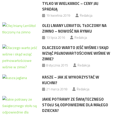
TYLKO W WIELKANOC – CENY JAJ
SPADAJĄ
19 kwietnia 2019
Redakcja
OLEJ LNIANY LENVITOL TŁOCZONY NA
ZIMNO – NOWOŚĆ NA RYNKU
13 lipca 2016
Redakcja
DLACZEGO WARTO JEŚĆ WIŚNIE I SKĄD
WZIĄĆ PEŁNOWARTOŚCIOWE WIŚNIE W
ZIMIE?
8 stycznia 2015
Redakcja
KASZE – JAK JE WYKORZYSTAĆ W
KUCHNI?
21 marca 2018
Redakcja
JAKIE POTRAWY ZE ŚWIĄTECZNEGO
STOŁU SĄ ODPOWIEDNIE DLA MAŁEGO
DZIECKA?