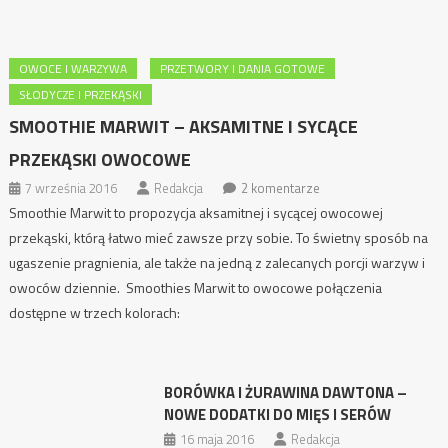
OWOCE I WARZYWA
PRZETWORY I DANIA GOTOWE
SŁODYCZE I PRZEKĄSKI
SMOOTHIE MARWIT – AKSAMITNE I SYCĄCE
PRZEKĄSKI OWOCOWE
7 września 2016
Redakcja
2 komentarze
Smoothie Marwit to propozycja aksamitnej i sycącej owocowej
przekąski, którą łatwo mieć zawsze przy sobie. To świetny sposób na
ugaszenie pragnienia, ale także na jedną z zalecanych porcji warzyw i
owoców dziennie. Smoothies Marwit to owocowe połączenia
dostępne w trzech kolorach:
BORÓWKA I ŻURAWINA DAWTONA –
NOWE DODATKI DO MIĘS I SERÓW
16 maja 2016
Redakcja