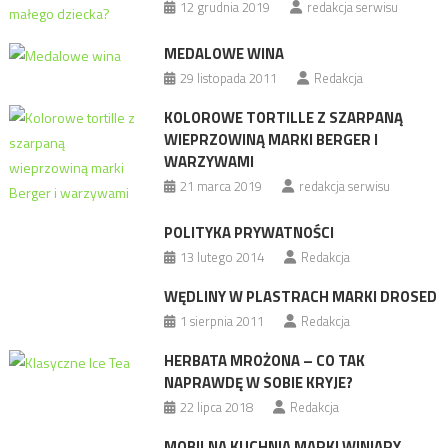
12 grudnia 2019
redakcja serwisu
MEDALOWE WINA
29 listopada 2011
Redakcja
KOLOROWE TORTILLE Z SZARPANĄ
WIEPRZOWINĄ MARKI BERGER I
WARZYWAMI
21 marca 2019
redakcja serwisu
POLITYKA PRYWATNOŚCI
13 lutego 2014
Redakcja
WĘDLINY W PLASTRACH MARKI DROSED
1 sierpnia 2011
Redakcja
HERBATA MROŻONA – CO TAK
NAPRAWDĘ W SOBIE KRYJE?
22 lipca 2018
Redakcja
MOBILNA KUCHNIA MARKI WINIARY