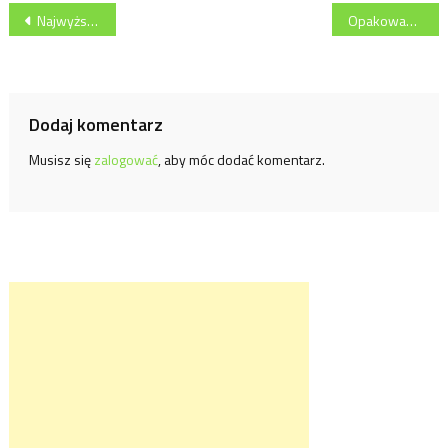
Nawigacja
Najwyższy stopień podium dla wódki BOLS
Opakowania produktów spożywczych do wymiany
wpisu
Dodaj komentarz
Musisz się
zalogować
, aby móc dodać komentarz.