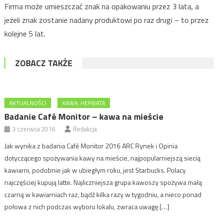
Firma może umieszczać znak na opakowaniu przez 3 lata, a
jeżeli znak zostanie nadany produktowi po raz drugi – to przez
kolejne 5 lat.
ZOBACZ TAKŻE
AKTUALNOŚCI
KAWA, HERBATA
Badanie Café Monitor – kawa na mieście
3 czerwca 2016
Redakcja
Jak wynika z badania Café Monitor 2016 ARC Rynek i Opinia
dotyczącego spożywania kawy na mieście, najpopularniejszą siecią
kawiarni, podobnie jak w ubiegłym roku, jest Starbucks. Polacy
najczęściej kupują latte. Najliczniejsza grupa kawoszy spożywa małą
czarną w kawiarniach raz, bądź kilka razy w tygodniu, a nieco ponad
połowa z nich podczas wyboru lokalu, zwraca uwagę […]