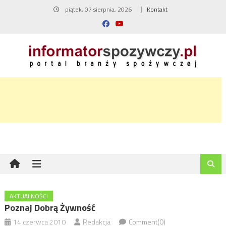
Skip
piątek, 07 sierpnia, 2026
Kontakt
to
content
AKTUALNOŚCI
Poznaj Dobrą Żywność
14 czerwca 2010
Redakcja
Comment(0)