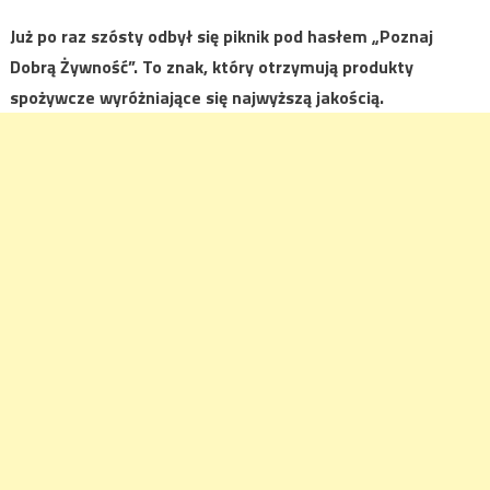
Już po raz szósty odbył się piknik pod hasłem „Poznaj
Dobrą Żywność”. To znak, który otrzymują produkty
spożywcze wyróżniające się najwyższą jakością.