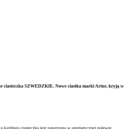
wane ciasteczka SZWEDZKIE. Nowe ciastka marki Artur, kryją w
ka każdego ciasteczka jest zanurzona w aromatycznej polewie