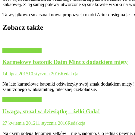
kakaowej. Z tej samej polewy utworzone są smakowite wzorki na wie
Ta wyjątkowo smaczna i nowa propozycja marki Artur dostępna jest 
Zobacz także
Słodycze i przekąski
Karmelowy batonik Daim Mint z dodatkiem mięty
14 lipca 2015
10 stycznia 2016
Redakcja
Na lato karmelowe batoniki odświeżyły swój smak dodatkiem mięty! 
zanurzonego w aksamitnej, mlecznej czekoladzie.
Słodycze i przekąski
Uwaga, strzał w dziesiątkę – żelki Gola!
27 kwietnia 2012
11 stycznia 2016
Redakcja
Na czym polega fenomen żelków – nie wiadomo. Co jednak pewne, pra