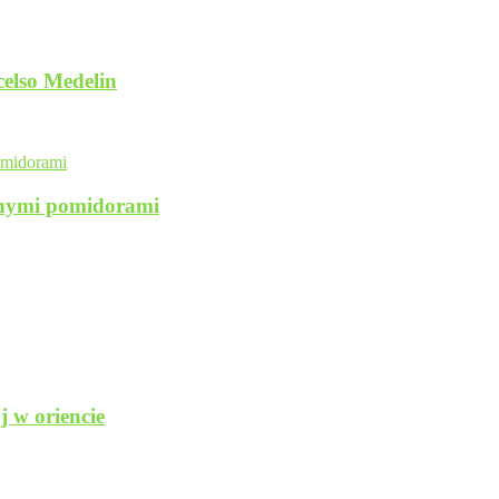
elso Medelin
onymi pomidorami
 w oriencie