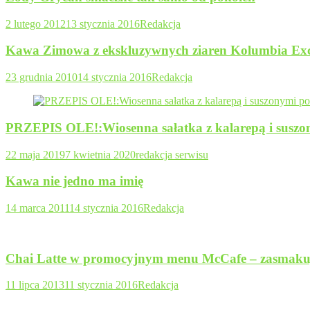
2 lutego 2012
13 stycznia 2016
Redakcja
Kawa Zimowa z ekskluzywnych ziaren Kolumbia Exc
23 grudnia 2010
14 stycznia 2016
Redakcja
PRZEPIS OLE!:Wiosenna sałatka z kalarepą i susz
22 maja 2019
7 kwietnia 2020
redakcja serwisu
Kawa nie jedno ma imię
14 marca 2011
14 stycznia 2016
Redakcja
Chai Latte w promocyjnym menu McCafe – zasmakuj
11 lipca 2013
11 stycznia 2016
Redakcja