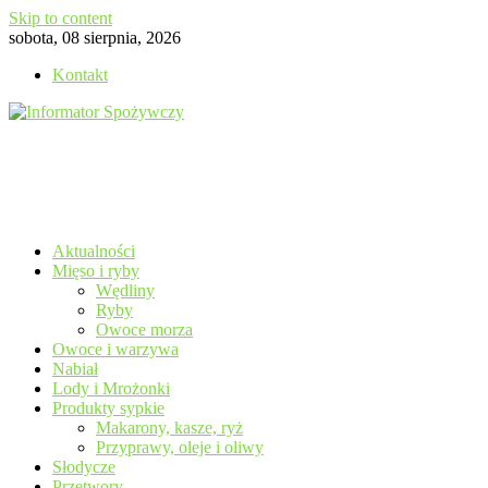
Skip to content
sobota, 08 sierpnia, 2026
Kontakt
Aktualności
Mięso i ryby
Wędliny
Ryby
Owoce morza
Owoce i warzywa
Nabiał
Lody i Mrożonki
Produkty sypkie
Makarony, kasze, ryż
Przyprawy, oleje i oliwy
Słodycze
Przetwory