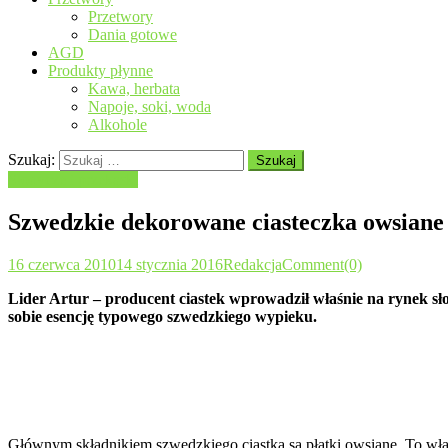
Przetwory
Dania gotowe
AGD
Produkty płynne
Kawa, herbata
Napoje, soki, woda
Alkohole
Szukaj:
Słodycze i przekąski
Szwedzkie dekorowane ciasteczka owsiane
16 czerwca 2010
14 stycznia 2016
Redakcja
Comment(0)
Lider Artur – producent ciastek wprowadził właśnie na rynek s
sobie esencję typowego szwedzkiego wypieku.
Głównym składnikiem szwedzkiego ciastka są płatki owsiane. To właś