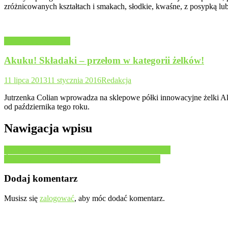
zróżnicowanych kształtach i smakach, słodkie, kwaśne, z posypką lu
Słodycze i przekąski
Akuku! Składaki – przełom w kategorii żelków!
11 lipca 2013
11 stycznia 2016
Redakcja
Jutrzenka Colian wprowadza na sklepowe półki innowacyjne żelki A
od października tego roku.
Nawigacja wpisu
Opakowania produktów spożywczych do wymiany
Śmietana 18% do zupy Piątnicy hitem sprzedaży
Dodaj komentarz
Musisz się
zalogować
, aby móc dodać komentarz.