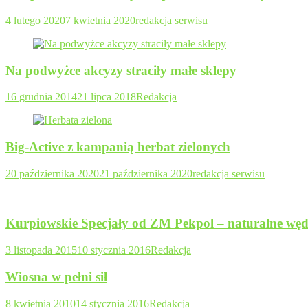
4 lutego 2020
7 kwietnia 2020
redakcja serwisu
Na podwyżce akcyzy straciły małe sklepy
16 grudnia 2014
21 lipca 2018
Redakcja
Big-Active z kampanią herbat zielonych
20 października 2020
21 października 2020
redakcja serwisu
Kurpiowskie Specjały od ZM Pekpol – naturalne wędl
3 listopada 2015
10 stycznia 2016
Redakcja
Wiosna w pełni sił
8 kwietnia 2010
14 stycznia 2016
Redakcja