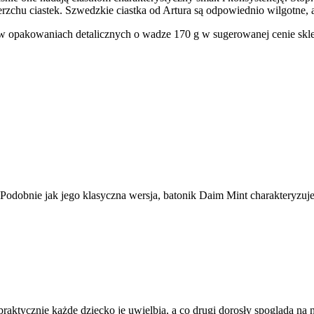
rzchu ciastek. Szwedzkie ciastka od Artura są odpowiednio wilgotne,
w opakowaniach detalicznych o wadze 170 g w sugerowanej cenie sklep
Podobnie jak jego klasyczna wersja, batonik Daim Mint charakteryzuj
ktycznie każde dziecko je uwielbia, a co drugi dorosły spogląda na 