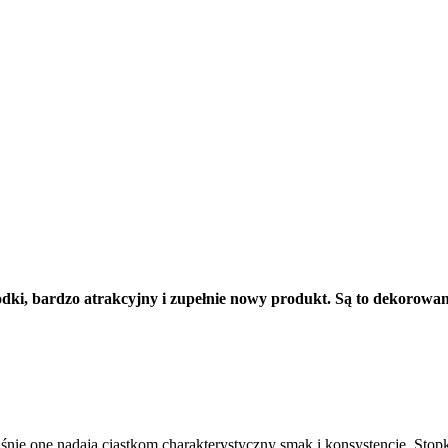
łodki, bardzo atrakcyjny i zupełnie nowy produkt. Są to dekoro
nie one nadają ciastkom charakterystyczny smak i konsystencję. Stop