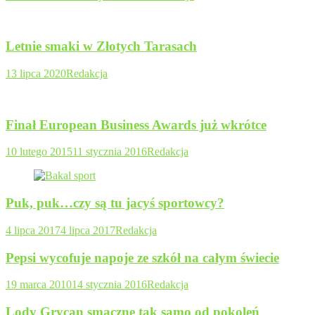
Letnie smaki w Złotych Tarasach
13 lipca 2020
Redakcja
Finał European Business Awards już wkrótce
10 lutego 2015
11 stycznia 2016
Redakcja
Puk, puk…czy są tu jacyś sportowcy?
4 lipca 2017
4 lipca 2017
Redakcja
Pepsi wycofuje napoje ze szkół na całym świecie
19 marca 2010
14 stycznia 2016
Redakcja
Lody Grycan smaczne tak samo od pokoleń